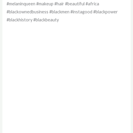
#melaninqueen #makeup #hair #beautiful #africa
#blackownedbusiness #blackmen #instagood #blackpower
#blackhistory #blackbeauty