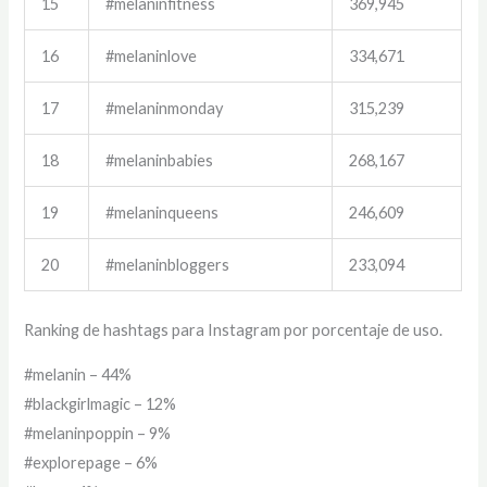
15
#melaninfitness
369,945
16
#melaninlove
334,671
17
#melaninmonday
315,239
18
#melaninbabies
268,167
19
#melaninqueens
246,609
20
#melaninbloggers
233,094
Ranking de hashtags para Instagram por porcentaje de uso.
#melanin – 44%
#blackgirlmagic – 12%
#melaninpoppin – 9%
#explorepage – 6%