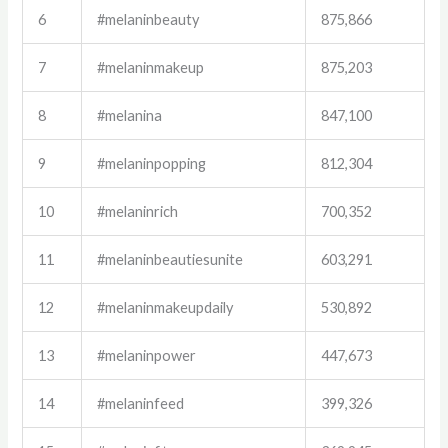
6
#melaninbeauty
875,866
7
#melaninmakeup
875,203
8
#melanina
847,100
9
#melaninpopping
812,304
10
#melaninrich
700,352
11
#melaninbeautiesunite
603,291
12
#melaninmakeupdaily
530,892
13
#melaninpower
447,673
14
#melaninfeed
399,326