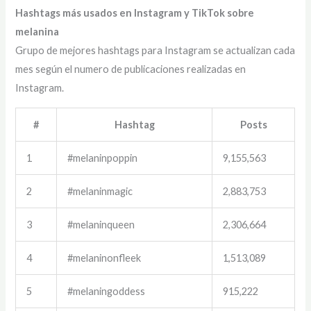
Hashtags más usados en Instagram y TikTok sobre
melanina
Grupo de mejores hashtags para Instagram se actualizan cada
mes según el numero de publicaciones realizadas en
Instagram.
#
Hashtag
Posts
1
#melaninpoppin
9,155,563
2
#melaninmagic
2,883,753
3
#melaninqueen
2,306,664
4
#melaninonfleek
1,513,089
5
#melaningoddess
915,222