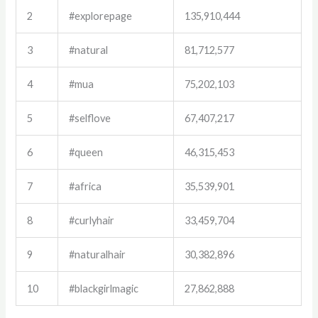
2
#explorepage
135,910,444
3
#natural
81,712,577
4
#mua
75,202,103
5
#selflove
67,407,217
6
#queen
46,315,453
7
#africa
35,539,901
8
#curlyhair
33,459,704
9
#naturalhair
30,382,896
10
#blackgirlmagic
27,862,888