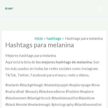
Ir
al
contenido
Inicio
hashtags
Hashtags para melanina
Hashtags para melanina
Mejores hashtags para melanina
Aquí está la lista de
los mejores hashtags de
melanina.
Son
los más usados en todas las redes sociales como Instagram,
TikTok, Twitter, Facebook para el muro, reels y videos.
#melanin #blackgirlmagic #melaninpoppin #explorepage #love
#naturalhair #beauty #blackexcellence #fashion #explore
#blackwomen #blackgirlsrock #blackisbeautiful #blacklove
#black #model #melaninmagic #photography #blacklivesmatter