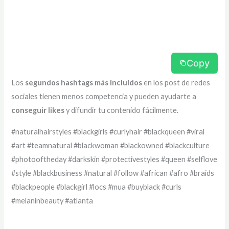
Copy
Los
segundos hashtags más incluidos
en los post de redes
sociales tienen menos competencia y pueden ayudarte a
conseguir likes
y difundir tu contenido fácilmente.
#naturalhairstyles #blackgirls #curlyhair #blackqueen #viral
#art #teamnatural #blackwoman #blackowned #blackculture
#photooftheday #darkskin #protectivestyles #queen #selflove
#style #blackbusiness #natural #follow #african #afro #braids
#blackpeople #blackgirl #locs #mua #buyblack #curls
#melaninbeauty #atlanta