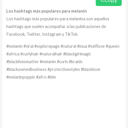
Copy
Los hashtags más populares para melanin
Los hashtags más populares para melanina son aquellos
hashtags que suelen acompañar a las publicaciones de
Facebook, Twitter, Instagram y TikTok.
#melanin #viral #explorepage #natural #mua #selflove #queen
#africa #curlyhair #naturalhair #blackgirlmagic
#blacklivesmatter #melanin #curls #braids
#blackownedbusiness #protectivestyles #blacklove
#melaninpoppin #afro #blm