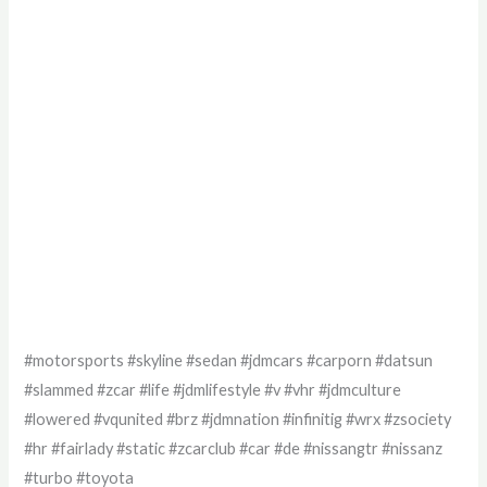
#motorsports #skyline #sedan #jdmcars #carporn #datsun
#slammed #zcar #life #jdmlifestyle #v #vhr #jdmculture
#lowered #vqunited #brz #jdmnation #infinitig #wrx #zsociety
#hr #fairlady #static #zcarclub #car #de #nissangtr #nissanz
#turbo #toyota