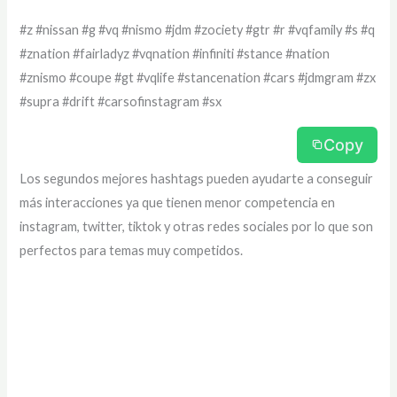
#z #nissan #g #vq #nismo #jdm #zociety #gtr #r #vqfamily #s #q
#znation #fairladyz #vqnation #infiniti #stance #nation
#znismo #coupe #gt #vqlife #stancenation #cars #jdmgram #zx
#supra #drift #carsofinstagram #sx
Copy
Los segundos mejores hashtags pueden ayudarte a conseguir
más interacciones ya que tienen menor competencia en
instagram, twitter, tiktok y otras redes sociales por lo que son
perfectos para temas muy competidos.