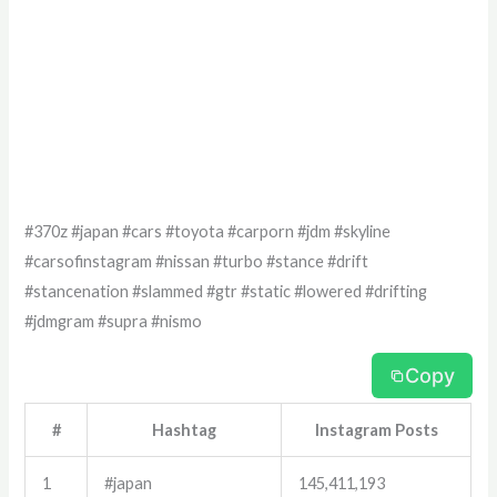
#370z #japan #cars #toyota #carporn #jdm #skyline
#carsofinstagram #nissan #turbo #stance #drift
#stancenation #slammed #gtr #static #lowered #drifting
#jdmgram #supra #nismo
Copy
#
Hashtag
Instagram Posts
1
#japan
145,411,193