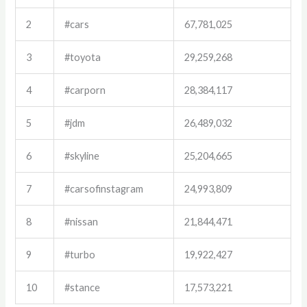
2
#cars
67,781,025
3
#toyota
29,259,268
4
#carporn
28,384,117
5
#jdm
26,489,032
6
#skyline
25,204,665
7
#carsofinstagram
24,993,809
8
#nissan
21,844,471
9
#turbo
19,922,427
10
#stance
17,573,221