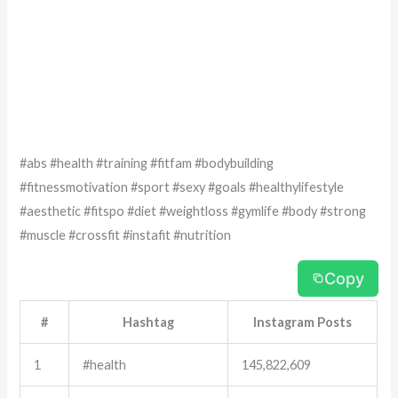
#abs #health #training #fitfam #bodybuilding
#fitnessmotivation #sport #sexy #goals #healthylifestyle
#aesthetic #fitspo #diet #weightloss #gymlife #body #strong
#muscle #crossfit #instafit #nutrition
Copy
#
Hashtag
Instagram Posts
1
#health
145,822,609