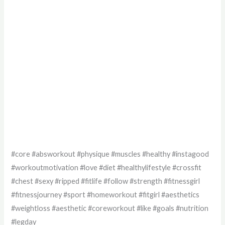
#core #absworkout #physique #muscles #healthy #instagood
#workoutmotivation #love #diet #healthylifestyle #crossfit
#chest #sexy #ripped #fitlife #follow #strength #fitnessgirl
#fitnessjourney #sport #homeworkout #fitgirl #aesthetics
#weightloss #aesthetic #coreworkout #like #goals #nutrition
#legday