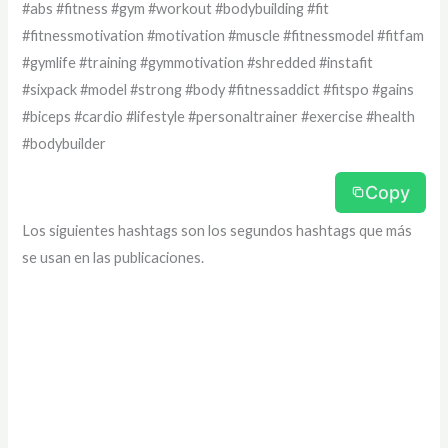
#abs #fitness #gym #workout #bodybuilding #fit
#fitnessmotivation #motivation #muscle #fitnessmodel #fitfam
#gymlife #training #gymmotivation #shredded #instafit
#sixpack #model #strong #body #fitnessaddict #fitspo #gains
#biceps #cardio #lifestyle #personaltrainer #exercise #health
#bodybuilder
Copy
Los siguientes hashtags son los segundos hashtags que más
se usan en las publicaciones.