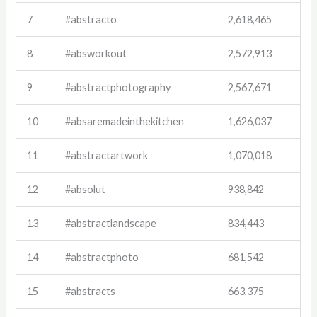
7
#abstracto
2,618,465
8
#absworkout
2,572,913
9
#abstractphotography
2,567,671
10
#absaremadeinthekitchen
1,626,037
11
#abstractartwork
1,070,018
12
#absolut
938,842
13
#abstractlandscape
834,443
14
#abstractphoto
681,542
15
#abstracts
663,375