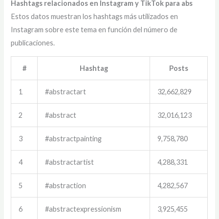
Hashtags relacionados en Instagram y TikTok para abs
Estos datos muestran los hashtags más utilizados en
Instagram sobre este tema en función del número de
publicaciones.
#
Hashtag
Posts
1
#abstractart
32,662,829
2
#abstract
32,016,123
3
#abstractpainting
9,758,780
4
#abstractartist
4,288,331
5
#abstraction
4,282,567
6
#abstractexpressionism
3,925,455