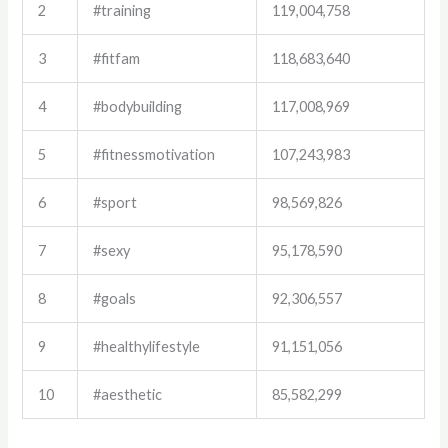
2
#training
119,004,758
3
#fitfam
118,683,640
4
#bodybuilding
117,008,969
5
#fitnessmotivation
107,243,983
6
#sport
98,569,826
7
#sexy
95,178,590
8
#goals
92,306,557
9
#healthylifestyle
91,151,056
10
#aesthetic
85,582,299