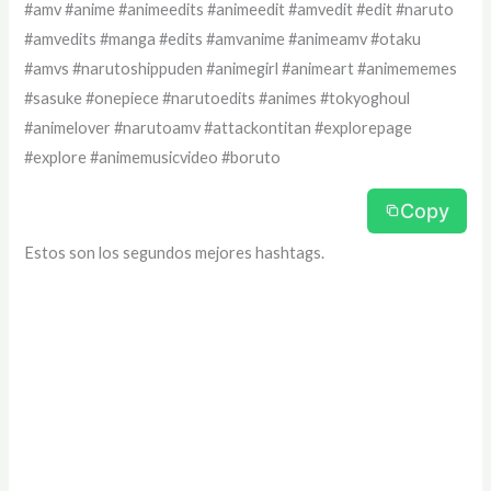
#amv #anime #animeedits #animeedit #amvedit #edit #naruto
#amvedits #manga #edits #amvanime #animeamv #otaku
#amvs #narutoshippuden #animegirl #animeart #animememes
#sasuke #onepiece #narutoedits #animes #tokyoghoul
#animelover #narutoamv #attackontitan #explorepage
#explore #animemusicvideo #boruto
Copy
Estos son los segundos mejores hashtags.