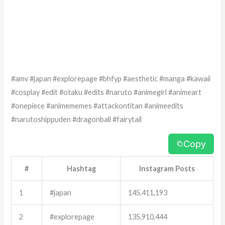
#amv #japan #explorepage #bhfyp #aesthetic #manga #kawaii
#cosplay #edit #otaku #edits #naruto #animegirl #animeart
#onepiece #animememes #attackontitan #animeedits
#narutoshippuden #dragonball #fairytail
Copy
#
Hashtag
Instagram Posts
1
#japan
145,411,193
2
#explorepage
135,910,444