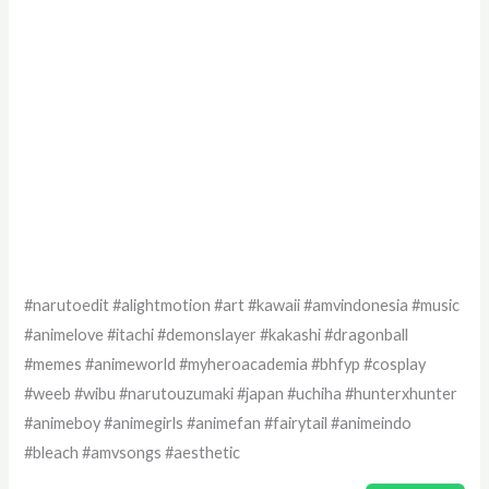
#narutoedit #alightmotion #art #kawaii #amvindonesia #music
#animelove #itachi #demonslayer #kakashi #dragonball
#memes #animeworld #myheroacademia #bhfyp #cosplay
#weeb #wibu #narutouzumaki #japan #uchiha #hunterxhunter
#animeboy #animegirls #animefan #fairytail #animeindo
#bleach #amvsongs #aesthetic