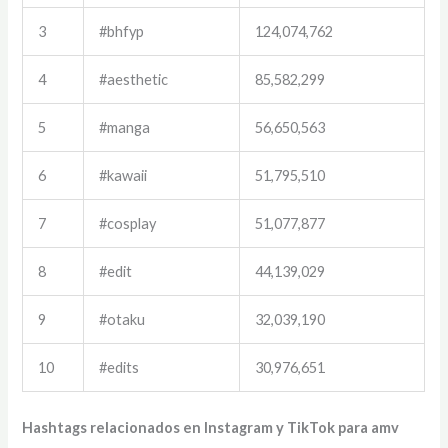
3
#bhfyp
124,074,762
4
#aesthetic
85,582,299
5
#manga
56,650,563
6
#kawaii
51,795,510
7
#cosplay
51,077,877
8
#edit
44,139,029
9
#otaku
32,039,190
10
#edits
30,976,651
Hashtags relacionados en Instagram y TikTok para amv