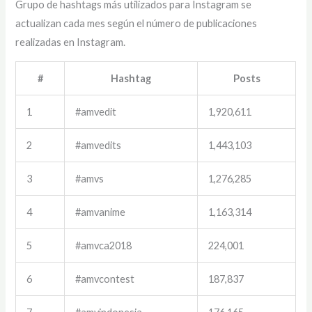
Grupo de hashtags más utilizados para Instagram se
actualizan cada mes según el número de publicaciones
realizadas en Instagram.
#
Hashtag
Posts
1
#amvedit
1,920,611
2
#amvedits
1,443,103
3
#amvs
1,276,285
4
#amvanime
1,163,314
5
#amvca2018
224,001
6
#amvcontest
187,837