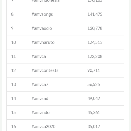
7
#amvindonesia
176,165
8
#amvsongs
141,475
9
#amvaudio
130,778
10
#amvnaruto
124,513
11
#amvca
122,208
12
#amvcontests
90,711
13
#amvca7
56,525
14
#amvsad
49,042
15
#amvindo
45,361
16
#amvca2020
35,017