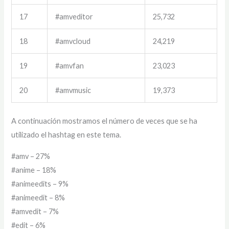
17
#amveditor
25,732
18
#amvcloud
24,219
19
#amvfan
23,023
20
#amvmusic
19,373
A continuación mostramos el número de veces que se ha
utilizado el hashtag en este tema.
#amv – 27%
#anime – 18%
#animeedits – 9%
#animeedit – 8%
#amvedit – 7%
#edit – 6%