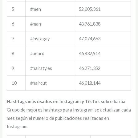
5
#men
52,005,361
6
#man
48,761,838
7
#instagay
47,074,663
8
#beard
46,432,914
9
#hairstyles
46,271,352
10
#haircut
46,018,144
Hashtags más usados en Instagram y TikTok sobre barba
Grupo de mejores hashtags para Instagram se actualizan cada
mes según el numero de publicaciones realizadas en
Instagram.