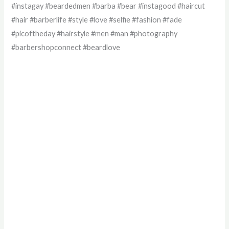
#instagay #beardedmen #barba #bear #instagood #haircut
#hair #barberlife #style #love #selfie #fashion #fade
#picoftheday #hairstyle #men #man #photography
#barbershopconnect #beardlove