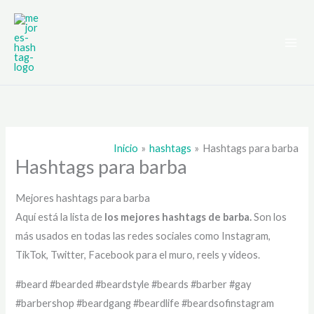
Ir
al
contenido
Inicio
hashtags
Hashtags para barba
Hashtags para barba
Mejores hashtags para barba
Aquí está la lista de
los mejores hashtags de
barba.
Son los
más usados en todas las redes sociales como Instagram,
TikTok, Twitter, Facebook para el muro, reels y videos.
#beard #bearded #beardstyle #beards #barber #gay
#barbershop #beardgang #beardlife #beardsofinstagram