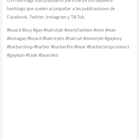
Los hashtags más populares para barba son aquellos
hashtags que suelen acompañar a las publicaciones de
Facebook, Twitter, Instagram y TikTok.
#beard #boy #gay #hairstyle #mensfashion #men #man
#instagay #beard #hairstyles #haircut #menstyle #gayboy
#barbershop #barber #barberlife #bear #barbershopconnect
#gayman #fade #bearded