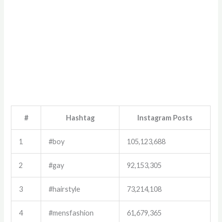
#
Hashtag
Instagram Posts
1
#boy
105,123,688
2
#gay
92,153,305
3
#hairstyle
73,214,108
4
#mensfashion
61,679,365