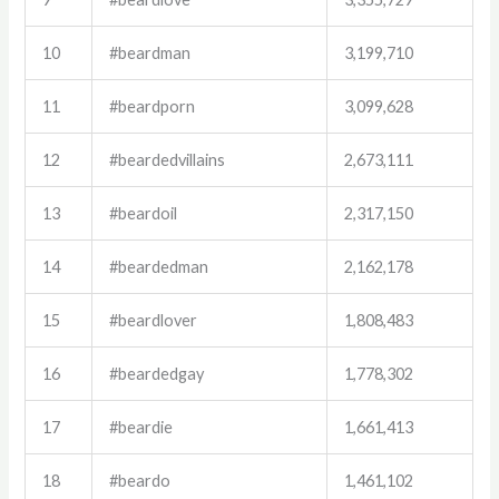
10
#beardman
3,199,710
11
#beardporn
3,099,628
12
#beardedvillains
2,673,111
13
#beardoil
2,317,150
14
#beardedman
2,162,178
15
#beardlover
1,808,483
16
#beardedgay
1,778,302
17
#beardie
1,661,413
18
#beardo
1,461,102