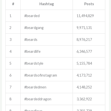
#
Hashtag
Posts
1
#bearded
11,494,829
2
#beardgang
9,971,131
3
#beards
8,976,217
4
#beardlife
6,346,577
5
#beardstyle
5,155,784
6
#beardsofinstagram
4,173,712
7
#beardedmen
4,148,252
8
#beardeddragon
3,362,922
9
#beardlove
3,355,729