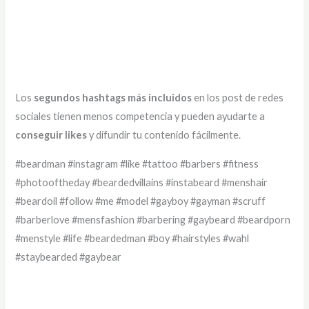
Los
segundos hashtags más incluidos
en los post de redes
sociales tienen menos competencia y pueden ayudarte a
conseguir likes
y difundir tu contenido fácilmente.
#beardman #instagram #like #tattoo #barbers #fitness
#photooftheday #beardedvillains #instabeard #menshair
#beardoil #follow #me #model #gayboy #gayman #scruff
#barberlove #mensfashion #barbering #gaybeard #beardporn
#menstyle #life #beardedman #boy #hairstyles #wahl
#staybearded #gaybear