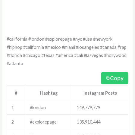
#california #london #explorepage #nyc #usa #newyork
#hiphop #california #mexico #miami #losangeles #canada #rap
#florida #chicago #texas #america #cali #lasvegas #hollywood
#atlanta
Copy
#
Hashtag
Instagram Posts
1
#london
149,779,779
2
#explorepage
135,910,444