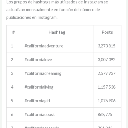
Los grupos de hashtags más utilizados de Instagram se
actualizan mensualmente en función del número de
publicaciones en Instagram.
#
Hashtag
Posts
1
#californiaadventure
3,273,815
2
#californialove
3,007,392
3
#californiadreaming
2,579,937
4
#californialiving
1,157,538
5
#californiagirl
1,076,906
6
#californiacoast
868,775