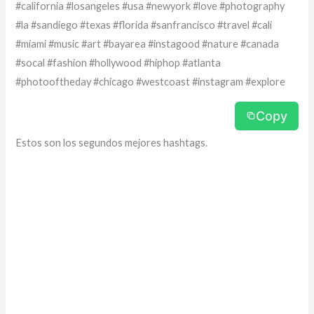
#california #losangeles #usa #newyork #love #photography
#la #sandiego #texas #florida #sanfrancisco #travel #cali
#miami #music #art #bayarea #instagood #nature #canada
#socal #fashion #hollywood #hiphop #atlanta
#photooftheday #chicago #westcoast #instagram #explore
Copy
Estos son los segundos mejores hashtags.