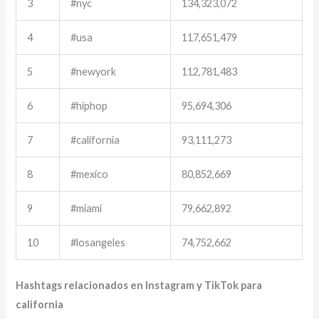
3
#nyc
134,323,072
4
#usa
117,651,479
5
#newyork
112,781,483
6
#hiphop
95,694,306
7
#california
93,111,273
8
#mexico
80,852,669
9
#miami
79,662,892
10
#losangeles
74,752,662
Hashtags relacionados en Instagram y TikTok para
california