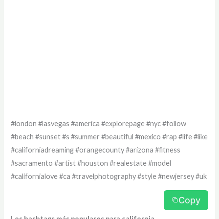
#london #lasvegas #america #explorepage #nyc #follow
#beach #sunset #s #summer #beautiful #mexico #rap #life #like
#californiadreaming #orangecounty #arizona #fitness
#sacramento #artist #houston #realestate #model
#californialove #ca #travelphotography #style #newjersey #uk
Copy
Los hashtags más populares para california