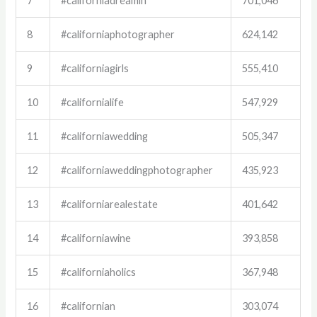
7
#californiadreamin
701,046
8
#californiaphotographer
624,142
9
#californiagirls
555,410
10
#californialife
547,929
11
#californiawedding
505,347
12
#californiaweddingphotographer
435,923
13
#californiarealestate
401,642
14
#californiawine
393,858
15
#californiaholics
367,948
16
#californian
303,074