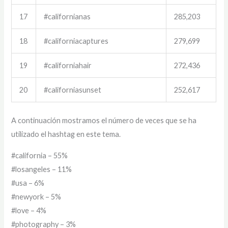
17
#californianas
285,203
18
#californiacaptures
279,699
19
#californiahair
272,436
20
#californiasunset
252,617
A continuación mostramos el número de veces que se ha
utilizado el hashtag en este tema.
#california – 55%
#losangeles – 11%
#usa – 6%
#newyork – 5%
#love – 4%
#photography – 3%