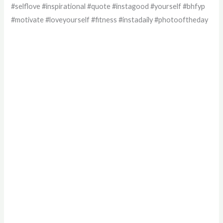
#selflove #inspirational #quote #instagood #yourself #bhfyp
#motivate #loveyourself #fitness #instadaily #photooftheday