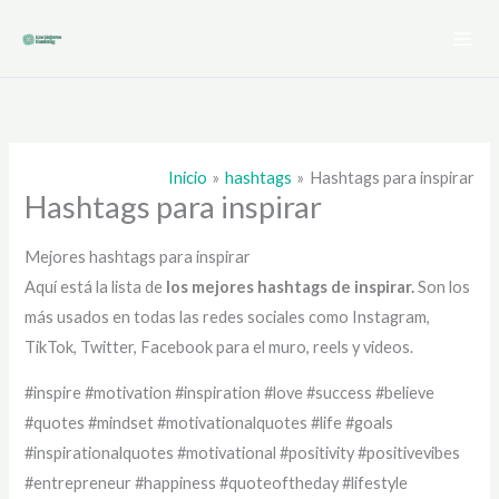
Ir
al
contenido
Inicio
hashtags
Hashtags para inspirar
Hashtags para inspirar
Mejores hashtags para inspirar
Aquí está la lista de
los mejores hashtags de
inspirar.
Son los
más usados en todas las redes sociales como Instagram,
TikTok, Twitter, Facebook para el muro, reels y videos.
#inspire #motivation #inspiration #love #success #believe
#quotes #mindset #motivationalquotes #life #goals
#inspirationalquotes #motivational #positivity #positivevibes
#entrepreneur #happiness #quoteoftheday #lifestyle