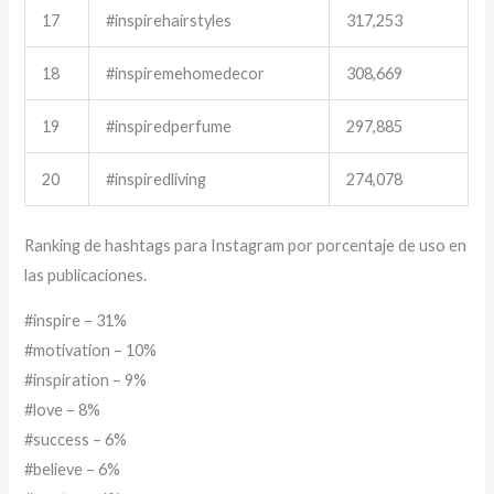
17
#inspirehairstyles
317,253
18
#inspiremehomedecor
308,669
19
#inspiredperfume
297,885
20
#inspiredliving
274,078
Ranking de hashtags para Instagram por porcentaje de uso en
las publicaciones.
#inspire – 31%
#motivation – 10%
#inspiration – 9%
#love – 8%
#success – 6%
#believe – 6%