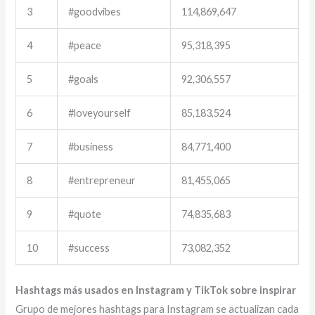
3
#goodvibes
114,869,647
4
#peace
95,318,395
5
#goals
92,306,557
6
#loveyourself
85,183,524
7
#business
84,771,400
8
#entrepreneur
81,455,065
9
#quote
74,835,683
10
#success
73,082,352
Hashtags más usados en Instagram y TikTok sobre inspirar
Grupo de mejores hashtags para Instagram se actualizan cada