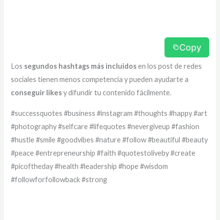
Copy
Los
segundos hashtags más incluidos
en los post de redes
sociales tienen menos competencia y pueden ayudarte a
conseguir likes
y difundir tu contenido fácilmente.
#successquotes #business #instagram #thoughts #happy #art
#photography #selfcare #lifequotes #nevergiveup #fashion
#hustle #smile #goodvibes #nature #follow #beautiful #beauty
#peace #entrepreneurship #faith #quotestoliveby #create
#picoftheday #health #leadership #hope #wisdom
#followforfollowback #strong