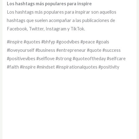
Los hashtags más populares para inspire
Los hashtags más populares para inspirar son aquellos
hashtags que suelen acompañar a las publicaciones de
Facebook, Twitter, Instagram y TikTok.
#inspire #quotes #bhfyp #goodvibes #peace #goals
#loveyourself #business #entrepreneur #quote #success
#positivevibes #selflove #strong #quoteoftheday #selfcare
#faith #inspire #mindset #inspirationalquotes #positivity