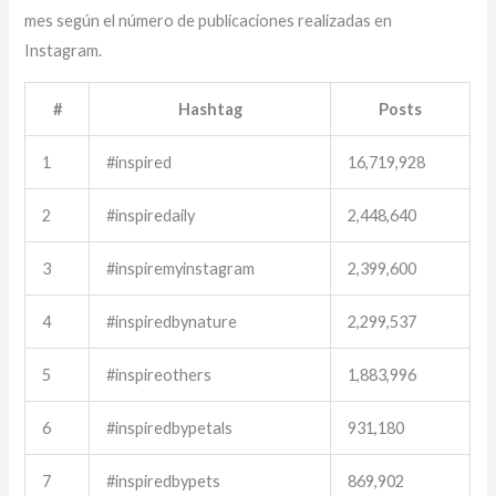
mes según el número de publicaciones realizadas en
Instagram.
#
Hashtag
Posts
1
#inspired
16,719,928
2
#inspiredaily
2,448,640
3
#inspiremyinstagram
2,399,600
4
#inspiredbynature
2,299,537
5
#inspireothers
1,883,996
6
#inspiredbypetals
931,180
7
#inspiredbypets
869,902