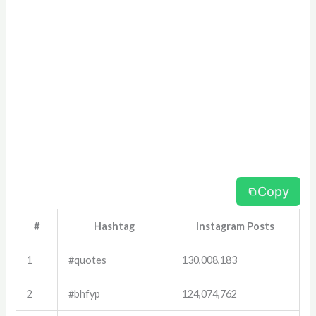
Copy
#
Hashtag
Instagram Posts
1
#quotes
130,008,183
2
#bhfyp
124,074,762