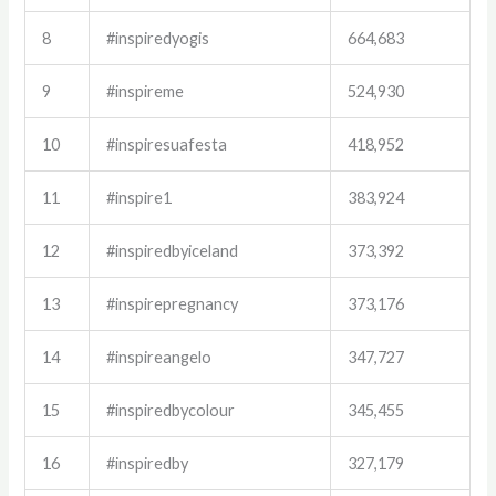
8
#inspiredyogis
664,683
9
#inspireme
524,930
10
#inspiresuafesta
418,952
11
#inspire1
383,924
12
#inspiredbyiceland
373,392
13
#inspirepregnancy
373,176
14
#inspireangelo
347,727
15
#inspiredbycolour
345,455
16
#inspiredby
327,179