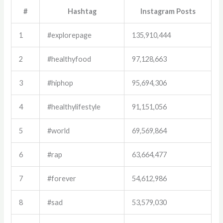
#
Hashtag
Instagram Posts
1
#explorepage
135,910,444
2
#healthyfood
97,128,663
3
#hiphop
95,694,306
4
#healthylifestyle
91,151,056
5
#world
69,569,864
6
#rap
63,664,477
7
#forever
54,612,986
8
#sad
53,579,030