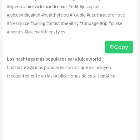
#lilpeep #juicewrldluciddreams #edit #juiceplus
#juicewrldleaked #healthyfood #foodie #deathraceforlove
#freshjuice #juicing #artist #healthy #fanpage #rip #drake
#memes #juicewrldfreestyles
Copy
Los hashtags más populares para juiceworld
Los hashtags más populares son los que se incluyen
frecuentemente en las publicaciones de esta temática.