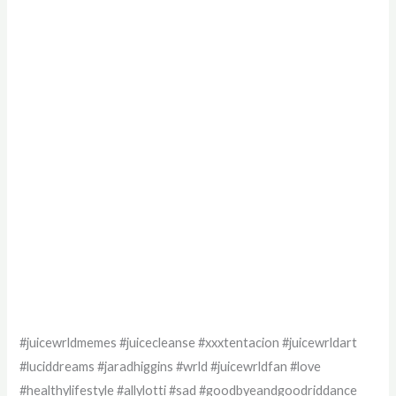
#juicewrldmemes #juicecleanse #xxxtentacion #juicewrldart
#luciddreams #jaradhiggins #wrld #juicewrldfan #love
#healthylifestyle #allylotti #sad #goodbyeandgoodriddance