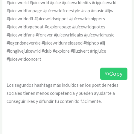
#juiceworld #juicewrld #juice #juicewrldedits #ripjuicewrld
#juicewrldfanpage #juicewrldfreestyle #rap #music #lljw
#juicewrldedit #juicewrldsnippet #juicewrldsnippets
#juicewrldtypebeat #explorepage #juicewrldquotes
#juicewrldfans #forever #juicewrldleaks #juicewrldmusic
#legendsneverdie #juicewrldunreleased #hiphop #llj
#longlivejuicewrld #club #explore #liluzivert #ripjuice
#juicewrldconcert
Copy
Los segundos hashtags más incluidos en los post de redes
sociales tienen menos competencia y pueden ayudarte a
conseguir likes y difundir tu contenido fácilmente.