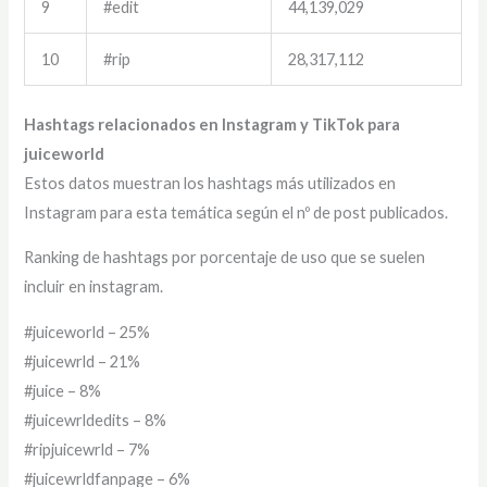
9
#edit
44,139,029
10
#rip
28,317,112
Hashtags relacionados en Instagram y TikTok para
juiceworld
Estos datos muestran los hashtags más utilizados en
Instagram para esta temática según el nº de post publicados.
Ranking de hashtags por porcentaje de uso que se suelen
incluir en instagram.
#juiceworld – 25%
#juicewrld – 21%
#juice – 8%
#juicewrldedits – 8%
#ripjuicewrld – 7%
#juicewrldfanpage – 6%