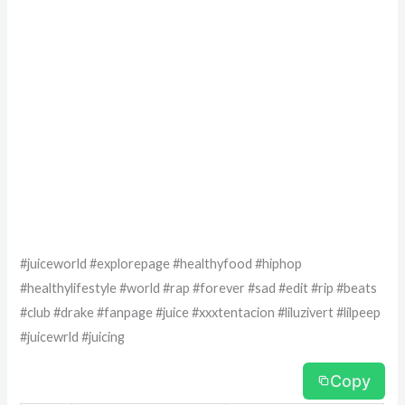
#juiceworld #explorepage #healthyfood #hiphop
#healthylifestyle #world #rap #forever #sad #edit #rip #beats
#club #drake #fanpage #juice #xxxtentacion #liluzivert #lilpeep
#juicewrld #juicing
Copy