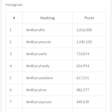
Instagram.
#
Hashtag
Posts
1
#militarylife
1,616,008
2
#militarymuscle
1,045,100
3
#militarywife
733,874
4
#militaryfamily
626,994
5
#militaryaviation
617,521
6
#militarylove
482,977
7
#militaryspouse
449,639