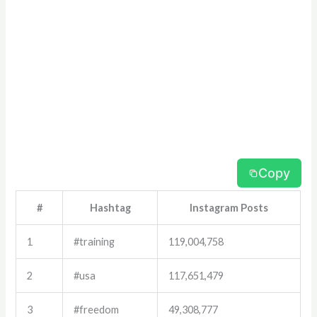
Copy
#
Hashtag
Instagram Posts
1
#training
119,004,758
2
#usa
117,651,479
3
#freedom
49,308,777