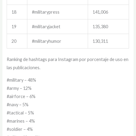
18
#militarypress
141,006
19
#militaryjacket
135,380
20
#militaryhumor
130,311
Ranking de hashtags para Instagram por porcentaje de uso en
las publicaciones.
#military – 48%
#army – 12%
#airforce – 6%
#navy – 5%
#tactical – 5%
#marines – 4%
#soldier – 4%