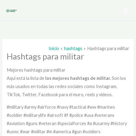
Ir
al
contenido
Inicio
hashtags
Hashtags para militar
Hashtags para militar
Mejores hashtags para militar
Aquí está la lista de
los mejores hashtags de
militar.
Son los
más usados en todas las redes sociales como Instagram,
TikTok, Twitter, Facebook para el muro, reels y videos.
#military #army #airforce #navy #tactical #ww #marines
#soldier #militarylife #airsoft #f #police #usa #veterans
#aviation #guns #veteran #specialforces #a #usarmy #history
#usmc #war #militar #m #america #gun #soldiers