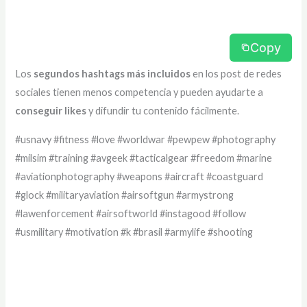
Copy
Los
segundos hashtags más incluidos
en los post de redes
sociales tienen menos competencia y pueden ayudarte a
conseguir likes
y difundir tu contenido fácilmente.
#usnavy #fitness #love #worldwar #pewpew #photography
#milsim #training #avgeek #tacticalgear #freedom #marine
#aviationphotography #weapons #aircraft #coastguard
#glock #militaryaviation #airsoftgun #armystrong
#lawenforcement #airsoftworld #instagood #follow
#usmilitary #motivation #k #brasil #armylife #shooting