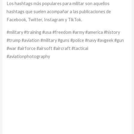
Los hashtags más populares para militar son aquellos
hashtags que suelen acompañar a las publicaciones de
Facebook, Twitter, Instagram y TikTok.
#military #training #usa #freedom #army #america #history
#trump #aviation #military #guns #police #navy #avgeek #gun
#war #airforce #airsoft #aircraft #tactical
#aviationphotography