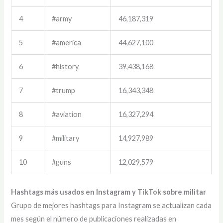
4
#army
46,187,319
5
#america
44,627,100
6
#history
39,438,168
7
#trump
16,343,348
8
#aviation
16,327,294
9
#military
14,927,989
10
#guns
12,029,579
Hashtags más usados en Instagram y TikTok sobre militar
Grupo de mejores hashtags para Instagram se actualizan cada
mes según el número de publicaciones realizadas en