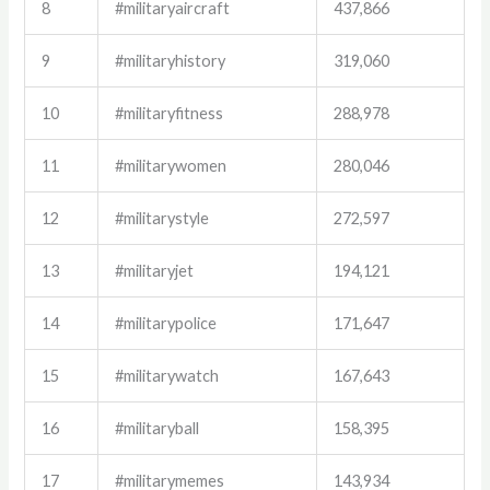
8
#militaryaircraft
437,866
9
#militaryhistory
319,060
10
#militaryfitness
288,978
11
#militarywomen
280,046
12
#militarystyle
272,597
13
#militaryjet
194,121
14
#militarypolice
171,647
15
#militarywatch
167,643
16
#militaryball
158,395
17
#militarymemes
143,934