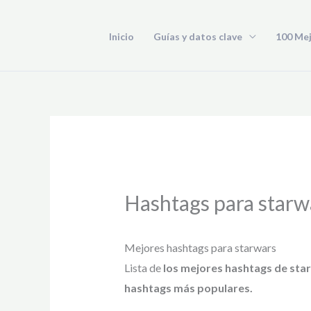
Ir
al
Inicio
Guías y datos clave
100 Me
contenido
Hashtags para starw
Mejores hashtags para starwars
Lista de
los mejores hashtags de sta
hashtags más populares.