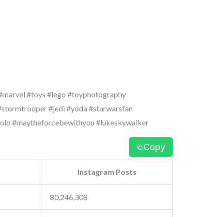
 #marvel #toys #lego #toyphotography
#stormtrooper #jedi #yoda #starwarsfan
solo #maytheforcebewithyou #lukeskywalker
Copy
Instagram Posts
80,246,308