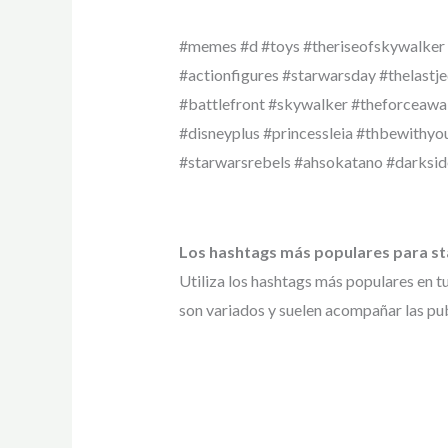
#memes #d #toys #theriseofskywalker 
#actionfigures #starwarsday #thelastj
#battlefront #skywalker #theforceawa
#disneyplus #princessleia #thbewithyo
#starwarsrebels #ahsokatano #darksid
Los hashtags más populares para s
Utiliza los hashtags más populares en t
son variados y suelen acompañar las pub