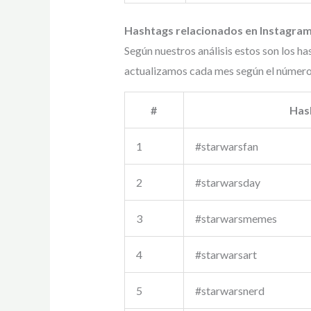
Hashtags relacionados en Instagram
Según nuestros análisis estos son los h
actualizamos cada mes según el número 
#
Has
1
#starwarsfan
2
#starwarsday
3
#starwarsmemes
4
#starwarsart
5
#starwarsnerd