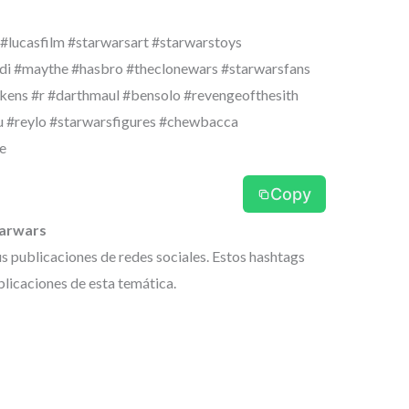
#lucasfilm #starwarsart #starwarstoys
edi #maythe #hasbro #theclonewars #starwarsfans
kens #r #darthmaul #bensolo #revengeofthesith
u #reylo #starwarsfigures #chewbacca
e
Copy
tarwars
us publicaciones de redes sociales. Estos hashtags
licaciones de esta temática.