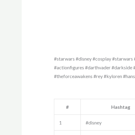
#starwars #disney #cosplay #starwars
#actionfigures #darthvader #darkside 
#theforceawakens #rey #kyloren #han
#
Hashtag
1
#disney