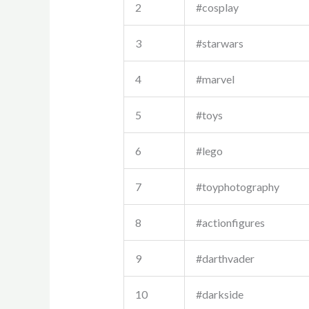
2
#cosplay
3
#starwars
4
#marvel
5
#toys
6
#lego
7
#toyphotography
8
#actionfigures
9
#darthvader
10
#darkside