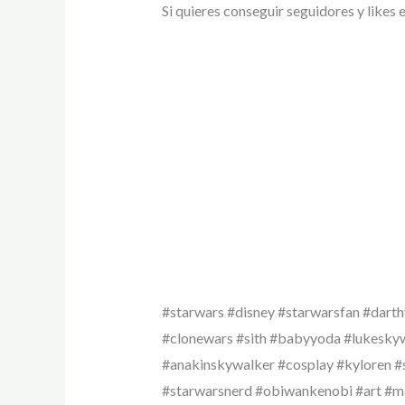
Si quieres conseguir seguidores y likes 
#starwars #disney #starwarsfan #darth
#clonewars #sith #babyyoda #lukesky
#anakinskywalker #cosplay #kyloren #
#starwarsnerd #obiwankenobi #art #