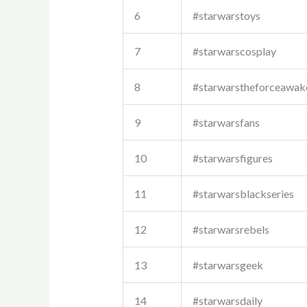
6
#starwarstoys
7
#starwarscosplay
8
#starwarstheforceawak
9
#starwarsfans
10
#starwarsfigures
11
#starwarsblackseries
12
#starwarsrebels
13
#starwarsgeek
14
#starwarsdaily