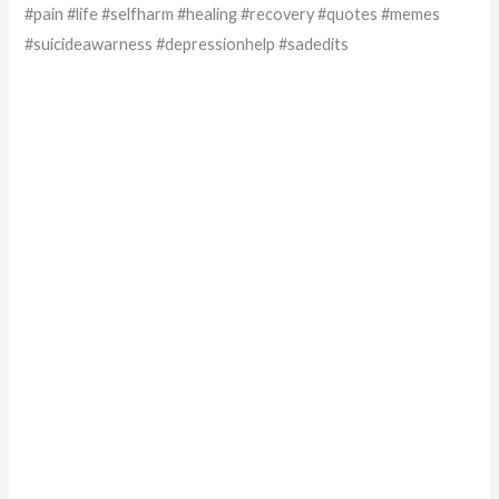
#pain #life #selfharm #healing #recovery #quotes #memes
#suicideawarness #depressionhelp #sadedits