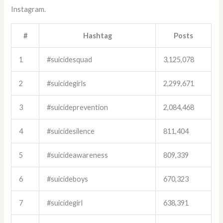
Instagram.
#
Hashtag
Posts
1
#suicidesquad
3,125,078
2
#suicidegirls
2,299,671
3
#suicideprevention
2,084,468
4
#suicidesilence
811,404
5
#suicideawareness
809,339
6
#suicideboys
670,323
7
#suicidegirl
638,391