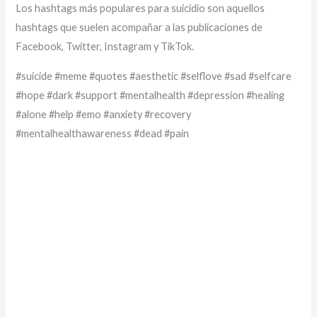
Los hashtags más populares para suicidio son aquellos
hashtags que suelen acompañar a las publicaciones de
Facebook, Twitter, Instagram y TikTok.
#suicide #meme #quotes #aesthetic #selflove #sad #selfcare
#hope #dark #support #mentalhealth #depression #healing
#alone #help #emo #anxiety #recovery
#mentalhealthawareness #dead #pain