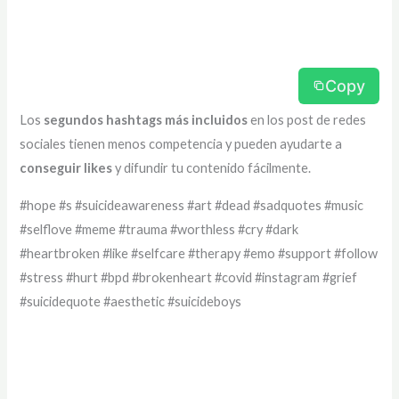
Copy
Los
segundos hashtags más incluidos
en los post de redes
sociales tienen menos competencia y pueden ayudarte a
conseguir likes
y difundir tu contenido fácilmente.
#hope #s #suicideawareness #art #dead #sadquotes #music
#selflove #meme #trauma #worthless #cry #dark
#heartbroken #like #selfcare #therapy #emo #support #follow
#stress #hurt #bpd #brokenheart #covid #instagram #grief
#suicidequote #aesthetic #suicideboys