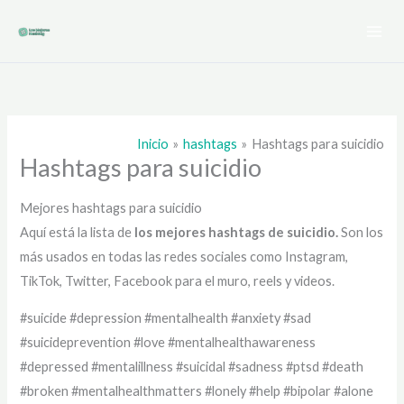
Ir
al
contenido
Inicio
hashtags
Hashtags para suicidio
Hashtags para suicidio
Mejores hashtags para suicidio
Aquí está la lista de
los mejores hashtags de
suicidio.
Son los
más usados en todas las redes sociales como Instagram,
TikTok, Twitter, Facebook para el muro, reels y videos.
#suicide #depression #mentalhealth #anxiety #sad
#suicideprevention #love #mentalhealthawareness
#depressed #mentalillness #suicidal #sadness #ptsd #death
#broken #mentalhealthmatters #lonely #help #bipolar #alone