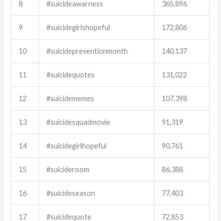
8
#suicideawarness
365,896
9
#suicidegirlshopeful
172,806
10
#suicidepreventionmonth
140,137
11
#suicidequotes
131,022
12
#suicidememes
107,398
13
#suicidesquadmovie
91,319
14
#suicidegirlhopeful
90,761
15
#suicideroom
86,388
16
#suicideseason
77,403
17
#suicidequote
72,853