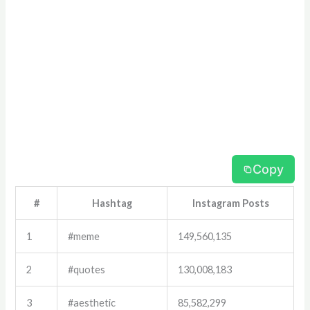
Copy
#
Hashtag
Instagram Posts
1
#meme
149,560,135
2
#quotes
130,008,183
3
#aesthetic
85,582,299