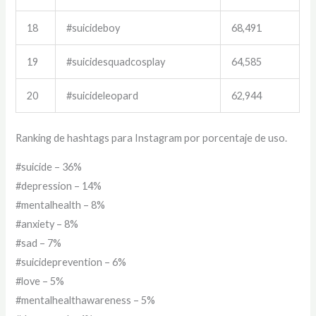
18
#suicideboy
68,491
19
#suicidesquadcosplay
64,585
20
#suicideleopard
62,944
Ranking de hashtags para Instagram por porcentaje de uso.
#suicide – 36%
#depression – 14%
#mentalhealth – 8%
#anxiety – 8%
#sad – 7%
#suicideprevention – 6%
#love – 5%
#mentalhealthawareness – 5%