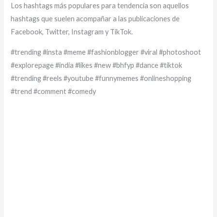
Los hashtags más populares para tendencia son aquellos
hashtags que suelen acompañar a las publicaciones de
Facebook, Twitter, Instagram y TikTok.
#trending #insta #meme #fashionblogger #viral #photoshoot
#explorepage #india #likes #new #bhfyp #dance #tiktok
#trending #reels #youtube #funnymemes #onlineshopping
#trend #comment #comedy