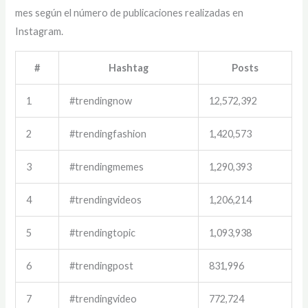
mes según el número de publicaciones realizadas en
Instagram.
#
Hashtag
Posts
1
#trendingnow
12,572,392
2
#trendingfashion
1,420,573
3
#trendingmemes
1,290,393
4
#trendingvideos
1,206,214
5
#trendingtopic
1,093,938
6
#trendingpost
831,996
7
#trendingvideo
772,724