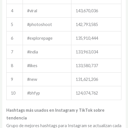
4
#viral
143,670,036
5
#photoshoot
142,793,585
6
#explorepage
135,910,444
7
#india
133,963,034
8
#likes
133,580,737
9
#new
131,621,206
10
#bhfyp
124,074,762
Hashtags más usados en Instagram y TikTok sobre
tendencia
Grupo de mejores hashtags para Instagram se actualizan cada