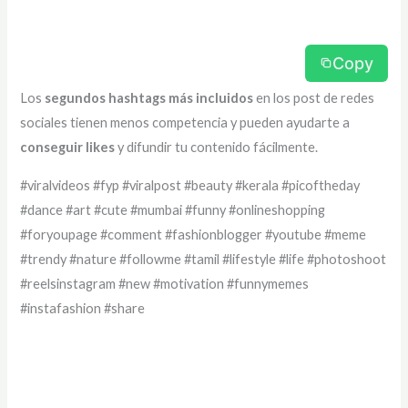
Copy
Los
segundos hashtags más incluidos
en los post de redes
sociales tienen menos competencia y pueden ayudarte a
conseguir likes
y difundir tu contenido fácilmente.
#viralvideos #fyp #viralpost #beauty #kerala #picoftheday
#dance #art #cute #mumbai #funny #onlineshopping
#foryoupage #comment #fashionblogger #youtube #meme
#trendy #nature #followme #tamil #lifestyle #life #photoshoot
#reelsinstagram #new #motivation #funnymemes
#instafashion #share