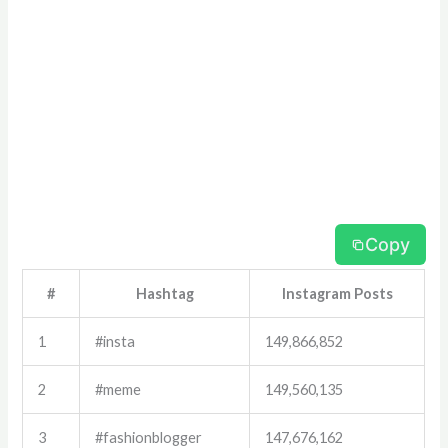
Copy
#
Hashtag
Instagram Posts
1
#insta
149,866,852
2
#meme
149,560,135
3
#fashionblogger
147,676,162