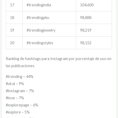
17
#trendingindia
104,600
18
#trendingpku
98,888
19
#trendingjewelry
98,219
20
#trendingstyles
98,152
Ranking de hashtags para Instagram por porcentaje de uso en
las publicaciones.
#trending – 44%
#viral – 9%
#instagram – 7%
#love – 7%
#explorepage – 6%
#explore – 5%