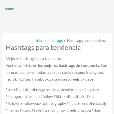
Ir
al
contenido
Inicio
hashtags
Hashtags para tendencia
Hashtags para tendencia
Mejores hashtags para tendencia
Aquí está la lista de
los mejores hashtags de
tendencia.
Son
los más usados en todas las redes sociales como Instagram,
TikTok, Twitter, Facebook para el muro, reels y videos.
#trending #viral #instagram #love #explorepage #explore
#instagood #fashion #follow #tiktok #like #likeforlikes
#followforfollowback #photography #india #trend #instadaily
#memes #music #style #trendingnow #reels #foryou #likes