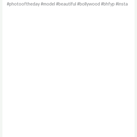
#photooftheday #model #beautiful #bollywood #bhfyp #insta