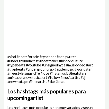
#viral #beatsforsale #typebeat #songwriter
#undergroundartist #beatmaker #hiphopculture
#typebeats #youtube #unsignedhype #musicvideo #art
#trapbeats #undergroundrap #applemusic #worldstar
#freestyle #musiclife #love #instamusic #beatstars
#mixtape #newmusicalert #follow #musicartist #dj
#newmixtape #indieartist #like #beat
Los hashtags más populares para
upcomingartist
Los hashtags más populares son muy variados y según