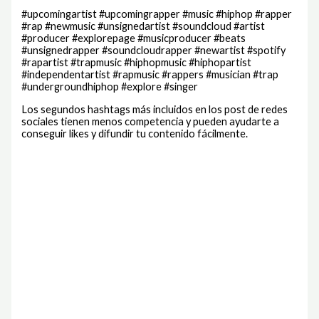
#upcomingartist #upcomingrapper #music #hiphop #rapper
#rap #newmusic #unsignedartist #soundcloud #artist
#producer #explorepage #musicproducer #beats
#unsignedrapper #soundcloudrapper #newartist #spotify
#rapartist #trapmusic #hiphopmusic #hiphopartist
#independentartist #rapmusic #rappers #musician #trap
#undergroundhiphop #explore #singer
Los segundos hashtags más incluidos en los post de redes
sociales tienen menos competencia y pueden ayudarte a
conseguir likes y difundir tu contenido fácilmente.