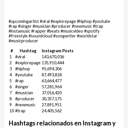
#upcomingartist #viral #explorepage #hiphop #youtube
#rap #singer #musician #producer #newmusic #trap
#instamusic #rapper #beats #musicvideo #spotify
#freestyle #soundcloud #songwriter #worldstar
#musicproducer
#
Hashtag
Instagram Posts
1
#viral
143,670,036
2
#explorepage
135,910,444
3
#hiphop
95,694,306
4
#youtube
87,493,818
5
#rap
63,664,477
6
#singer
57,281,964
7
#musician
37,016,420
8
#producer
30,357,175
9
#newmusic
27,891,951
10
#trap
24,405,562
Hashtags relacionados en Instagram y