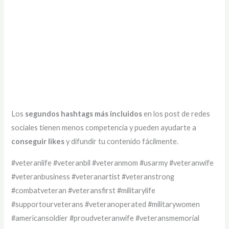
Los
segundos hashtags más incluidos
en los post de redes
sociales tienen menos competencia y pueden ayudarte a
conseguir likes
y difundir tu contenido fácilmente.
#veteranlife #veteranbil #veteranmom #usarmy #veteranwife
#veteranbusiness #veteranartist #veteranstrong
#combatveteran #veteransfirst #militarylife
#supportourveterans #veteranoperated #militarywomen
#americansoldier #proudveteranwife #veteransmemorial