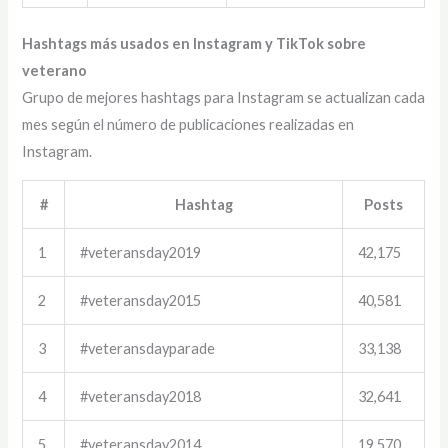
Hashtags más usados en Instagram y TikTok sobre
veterano
Grupo de mejores hashtags para Instagram se actualizan cada
mes según el número de publicaciones realizadas en
Instagram.
#
Hashtag
Posts
1
#veteransday2019
42,175
2
#veteransday2015
40,581
3
#veteransdayparade
33,138
4
#veteransday2018
32,641
5
#veteransday2014
19,570