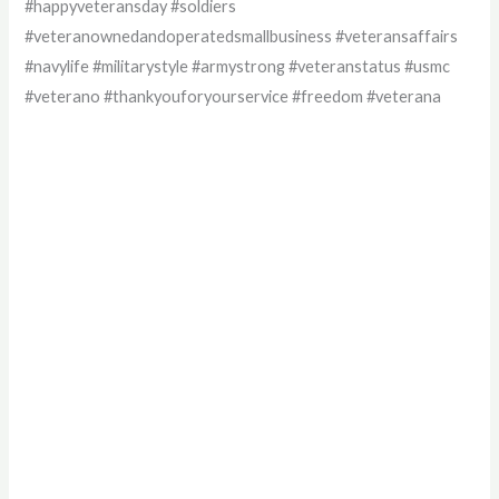
#happyveteransday #soldiers
#veteranownedandoperatedsmallbusiness #veteransaffairs
#navylife #militarystyle #armystrong #veteranstatus #usmc
#veterano #thankyouforyourservice #freedom #veterana