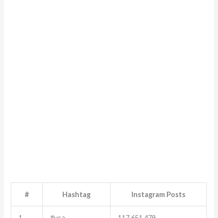
#
Hashtag
Instagram Posts
1
#usa
117,651,479