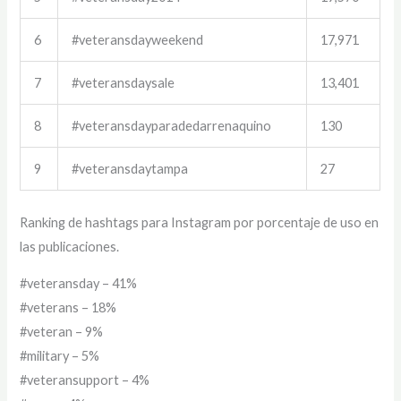
6
#veteransdayweekend
17,971
7
#veteransdaysale
13,401
8
#veteransdayparadedarrenaquino
130
9
#veteransdaytampa
27
Ranking de hashtags para Instagram por porcentaje de uso en
las publicaciones.
#veteransday – 41%
#veterans – 18%
#veteran – 9%
#military – 5%
#veteransupport – 4%