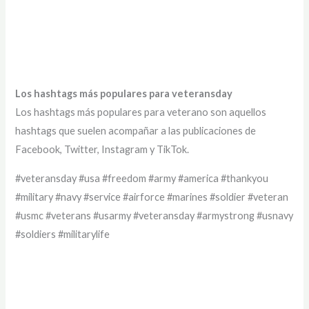
Los hashtags más populares para veteransday
Los hashtags más populares para veterano son aquellos
hashtags que suelen acompañar a las publicaciones de
Facebook, Twitter, Instagram y TikTok.
#veteransday #usa #freedom #army #america #thankyou
#military #navy #service #airforce #marines #soldier #veteran
#usmc #veterans #usarmy #veteransday #armystrong #usnavy
#soldiers #militarylife