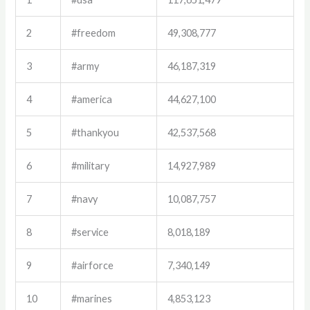
2
#freedom
49,308,777
3
#army
46,187,319
4
#america
44,627,100
5
#thankyou
42,537,568
6
#military
14,927,989
7
#navy
10,087,757
8
#service
8,018,189
9
#airforce
7,340,149
10
#marines
4,853,123