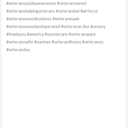
#veteransuicideawareness #veteranowned
#veteranshelpingveterans #veterandad #airforce
#veteranownedbusiness #veteranmade
#veteranownedandoperated #veteranas #us #usnavy
#thankyou #america #usveterans #veteranspark
#veteranswife #marines #veteranfitness #veteranos
#veteranday