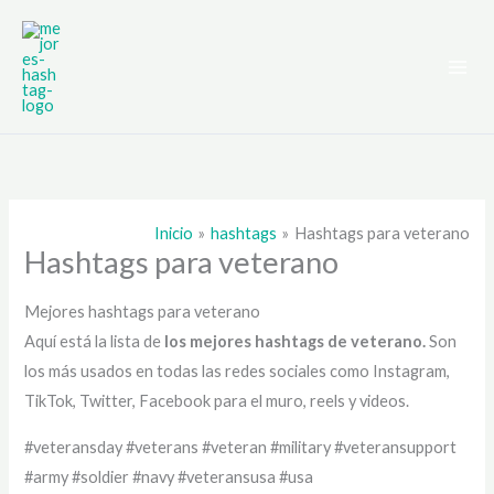
Ir
al
contenido
Inicio
hashtags
Hashtags para veterano
Hashtags para veterano
Mejores hashtags para veterano
Aquí está la lista de
los mejores hashtags de
veterano.
Son
los más usados en todas las redes sociales como Instagram,
TikTok, Twitter, Facebook para el muro, reels y videos.
#veteransday #veterans #veteran #military #veteransupport
#army #soldier #navy #veteransusa #usa