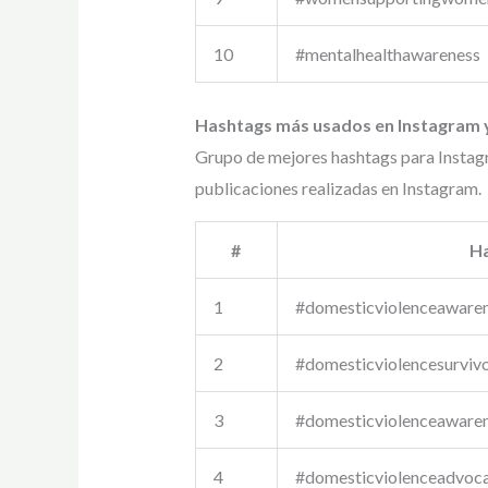
10
#mentalhealthawareness
Hashtags más usados en Instagram y
Grupo de mejores hashtags para Instag
publicaciones realizadas en Instagram.
#
H
1
#domesticviolenceaware
2
#domesticviolencesurviv
3
#domesticviolenceaware
4
#domesticviolenceadvoc