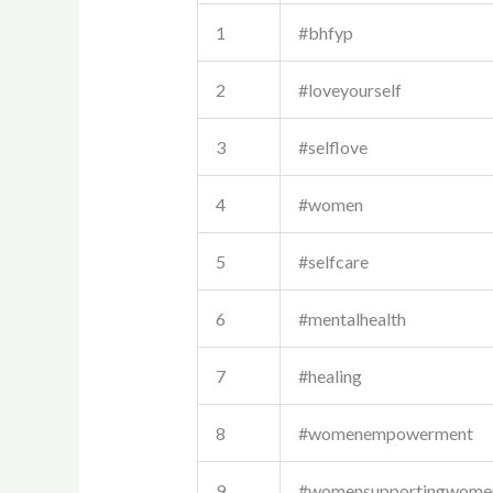
1
#bhfyp
2
#loveyourself
3
#selflove
4
#women
5
#selfcare
6
#mentalhealth
7
#healing
8
#womenempowerment
9
#womensupportingwome