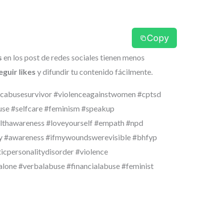
Copy
s
en los post de redes sociales tienen menos
guir likes
y difundir tu contenido fácilmente.
icabusesurvivor #violenceagainstwomen #cptsd
use #selfcare #feminism #speakup
thawareness #loveyourself #empath #npd
ry #awareness #ifmywoundswerevisible #bhfyp
icpersonalitydisorder #violence
ne #verbalabuse #financialabuse #feminist