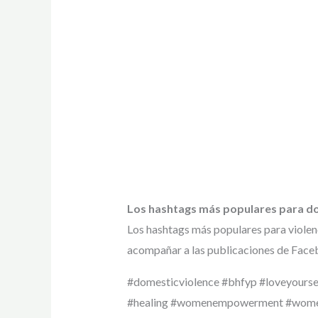
Los hashtags más populares para d
Los hashtags más populares para violen
acompañar a las publicaciones de Faceb
#domesticviolence #bhfyp #loveyourse
#healing #womenempowerment #wome