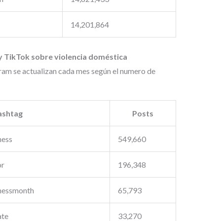
14,201,864
 TikTok sobre violencia doméstica
ram se actualizan cada mes según el numero de
ashtag
Posts
ness
549,660
or
196,348
nessmonth
65,793
ate
33,270