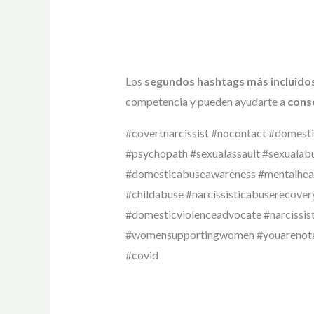
Los
segundos hashtags más incluido
competencia y pueden ayudarte a
conse
#covertnarcissist #nocontact #domest
#psychopath #sexualassault #sexualab
#domesticabuseawareness #mentalheal
#childabuse #narcissisticabuserecove
#domesticviolenceadvocate #narcissist
#womensupportingwomen #youarenotalo
#covid