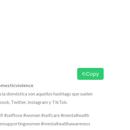
Copy
omesticviolence
cia doméstica son aquellos hashtags que suelen
ook, Twitter, Instagram y TikTok.
lf #selflove #women #selfcare #mentalhealth
nsupportingwomen #mentalhealthawareness