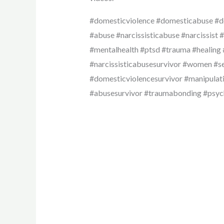
#domesticviolence #domesticabuse #d
#abuse #narcissisticabuse #narcissist #
#mentalhealth #ptsd #trauma #heali
#narcissisticabusesurvivor #women #se
#domesticviolencesurvivor #manipulat
#abusesurvivor #traumabonding #psyc