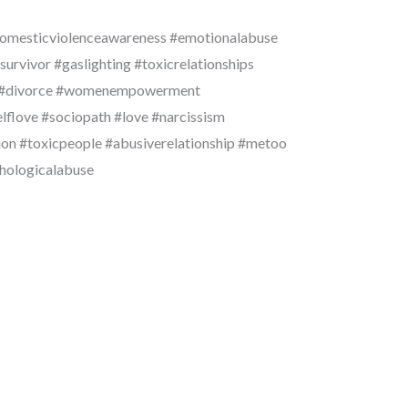
omesticviolenceawareness #emotionalabuse
survivor #gaslighting #toxicrelationships
ng #divorce #womenempowerment
lflove #sociopath #love #narcissism
ion #toxicpeople #abusiverelationship #metoo
hologicalabuse