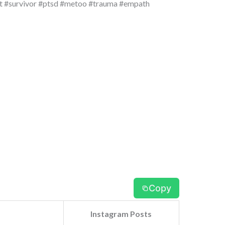
t #survivor #ptsd #metoo #trauma #empath
Copy
Instagram Posts