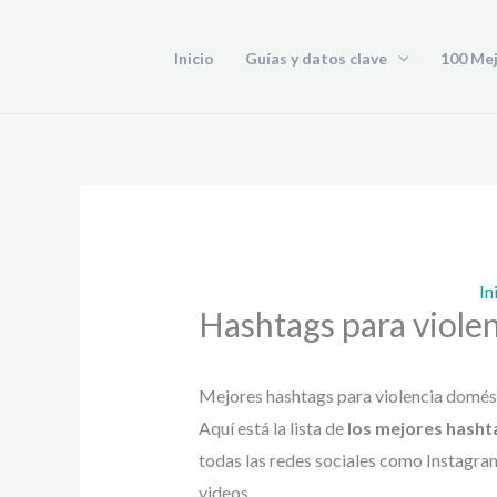
Ir
al
Inicio
Guías y datos clave
100 Me
contenido
In
Hashtags para viole
Mejores hashtags para violencia domés
Aquí está la lista de
los mejores hasht
todas las redes sociales como Instagram
videos.