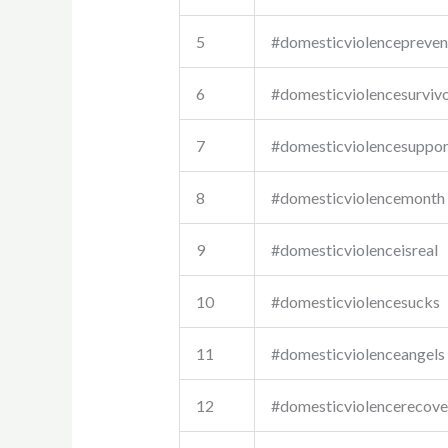
5
#domesticviolencepreven
6
#domesticviolencesurviv
7
#domesticviolencesuppor
8
#domesticviolencemonth
9
#domesticviolenceisreal
10
#domesticviolencesucks
11
#domesticviolenceangels
12
#domesticviolencerecove