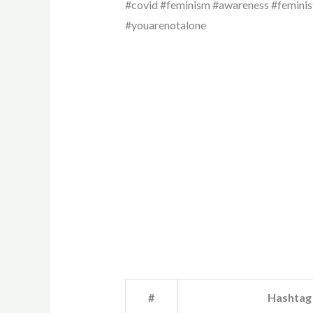
#covid #feminism #awareness #feminis
#youarenotalone
#
Hashtag