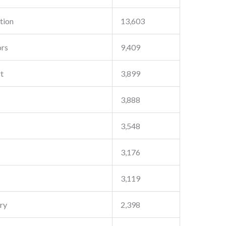
tion
13,603
ors
9,409
t
3,899
3,888
3,548
3,176
3,119
ry
2,398