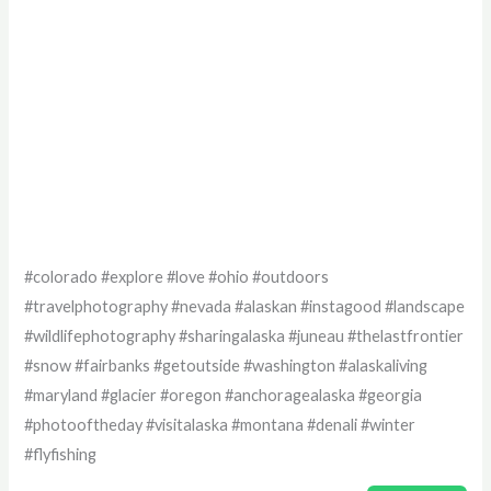
#colorado #explore #love #ohio #outdoors
#travelphotography #nevada #alaskan #instagood #landscape
#wildlifephotography #sharingalaska #juneau #thelastfrontier
#snow #fairbanks #getoutside #washington #alaskaliving
#maryland #glacier #oregon #anchoragealaska #georgia
#photooftheday #visitalaska #montana #denali #winter
#flyfishing