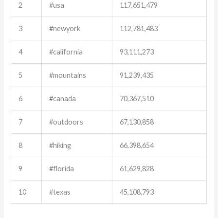
2
#usa
117,651,479
3
#newyork
112,781,483
4
#california
93,111,273
5
#mountains
91,239,435
6
#canada
70,367,510
7
#outdoors
67,130,858
8
#hiking
66,398,654
9
#florida
61,629,828
10
#texas
45,108,793