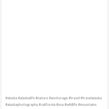
#alaska #alaskalife #nature #anchorage #travel #travelalaska
#alaskaphotography #california #usa #wildlife #mountains