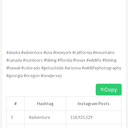
#alaska #adventure #usa #newyork #california #mountains
#canada #outdoors #hiking #florida #texas #wildlife #fishing
#hawaii #colorado #getoutside #arizona #wildlifephotography
#georgia #oregon #newjersey
Copy
#
Hashtag
Instagram Posts
1
#adventure
118,925,529