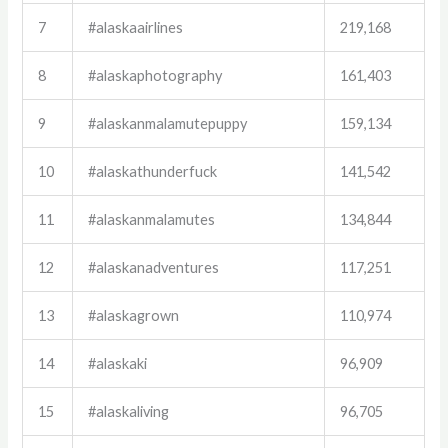
7
#alaskaairlines
219,168
8
#alaskaphotography
161,403
9
#alaskanmalamutepuppy
159,134
10
#alaskathunderfuck
141,542
11
#alaskanmalamutes
134,844
12
#alaskanadventures
117,251
13
#alaskagrown
110,974
14
#alaskaki
96,909
15
#alaskaliving
96,705