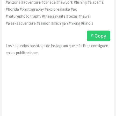
#arizona #adventure #canada #newyork #fishing #alabama
#florida #photography #explorealaska #ak
#naturephotography #thealaskalife #texas #hawaii
#alaskaadventure #salmon #michigan #hiking #illinois
Copy
Los segundos hashtags de instagram que más likes consiguen
en las publicaciones.