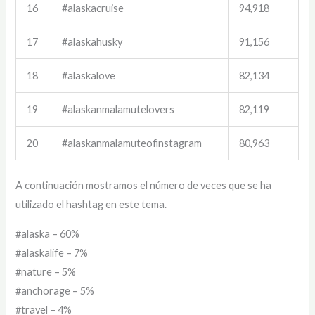
16
#alaskacruise
94,918
17
#alaskahusky
91,156
18
#alaskalove
82,134
19
#alaskanmalamutelovers
82,119
20
#alaskanmalamuteofinstagram
80,963
A continuación mostramos el número de veces que se ha
utilizado el hashtag en este tema.
#alaska – 60%
#alaskalife – 7%
#nature – 5%
#anchorage – 5%
#travel – 4%