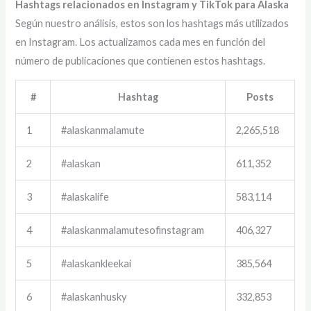
Hashtags relacionados en Instagram y TikTok para Alaska
Según nuestro análisis, estos son los hashtags más utilizados
en Instagram. Los actualizamos cada mes en función del
número de publicaciones que contienen estos hashtags.
#
Hashtag
Posts
1
#alaskanmalamute
2,265,518
2
#alaskan
611,352
3
#alaskalife
583,114
4
#alaskanmalamutesofinstagram
406,327
5
#alaskankleekai
385,564
6
#alaskanhusky
332,853