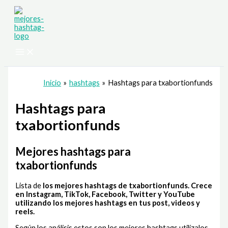
Ir
al
contenido
Inicio
hashtags
Hashtags para txabortionfunds
Hashtags para
txabortionfunds
Mejores hashtags para
txabortionfunds
Lista de
los mejores hashtags de txabortionfunds
. Crece
en Instagram, TikTok, Facebook, Twitter y YouTube
utilizando los mejores hashtags en tus post, videos y
reels.
Según los análisis estos son los mejores hashtags utilízalos