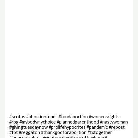
#scotus #abortionfunds #fundabortion #womensrights
#rbg #mybodymychoice #plannedparenthood #nastywoman
#givingtuesdaynow #prolifehypocrites #pandemic #repost
#tbt #reggaton #thankgodforabortion #txtogether
#janeroe #abo #givingtuesday #bansoffmybody #