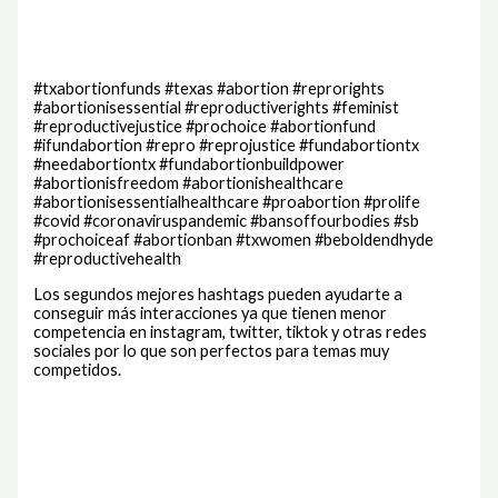
#txabortionfunds #texas #abortion #reprorights
#abortionisessential #reproductiverights #feminist
#reproductivejustice #prochoice #abortionfund
#ifundabortion #repro #reprojustice #fundabortiontx
#needabortiontx #fundabortionbuildpower
#abortionisfreedom #abortionishealthcare
#abortionisessentialhealthcare #proabortion #prolife
#covid #coronaviruspandemic #bansoffourbodies #sb
#prochoiceaf #abortionban #txwomen #beboldendhyde
#reproductivehealth
Los segundos mejores hashtags pueden ayudarte a
conseguir más interacciones ya que tienen menor
competencia en instagram, twitter, tiktok y otras redes
sociales por lo que son perfectos para temas muy
competidos.