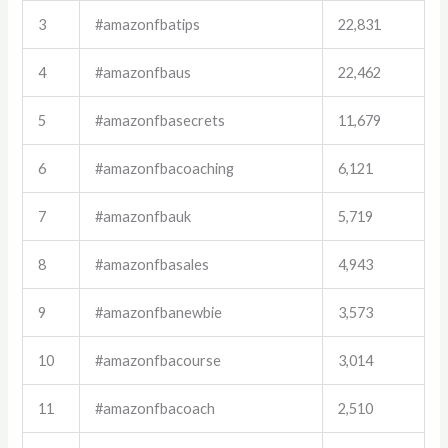
3
#amazonfbatips
22,831
4
#amazonfbaus
22,462
5
#amazonfbasecrets
11,679
6
#amazonfbacoaching
6,121
7
#amazonfbauk
5,719
8
#amazonfbasales
4,943
9
#amazonfbanewbie
3,573
10
#amazonfbacourse
3,014
11
#amazonfbacoach
2,510