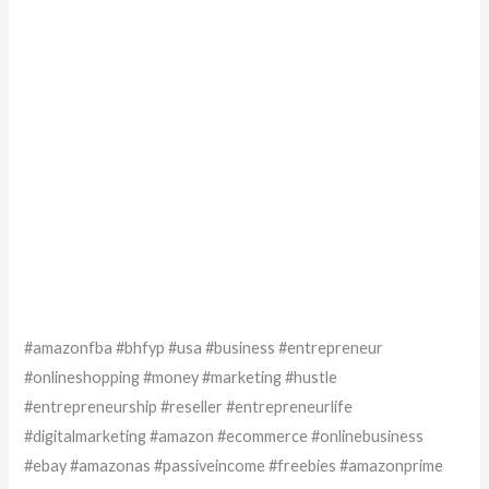
#amazonfba #bhfyp #usa #business #entrepreneur
#onlineshopping #money #marketing #hustle
#entrepreneurship #reseller #entrepreneurlife
#digitalmarketing #amazon #ecommerce #onlinebusiness
#ebay #amazonas #passiveincome #freebies #amazonprime