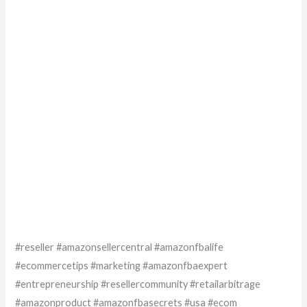
#reseller #amazonsellercentral #amazonfbalife
#ecommercetips #marketing #amazonfbaexpert
#entrepreneurship #resellercommunity #retailarbitrage
#amazonproduct #amazonfbasecrets #usa #ecom