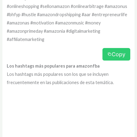
#onlineshopping #sellonamazon #onlinearbitrage #amazonus
#bhfyp #hustle #amazondropshipping #aar #entrepreneurlife
#amazonas #motivation #amazonmusic #money
#amazonprimeday #amazonia #digitalmarketing
#affiliatemarketing
Copy
Los hashtags más populares para amazonfba
Los hashtags más populares son los que se incluyen
frecuentemente en las publicaciones de esta temática.