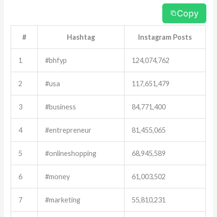
Copy
#
Hashtag
Instagram Posts
1
#bhfyp
124,074,762
2
#usa
117,651,479
3
#business
84,771,400
4
#entrepreneur
81,455,065
5
#onlineshopping
68,945,589
6
#money
61,003,502
7
#marketing
55,810,231