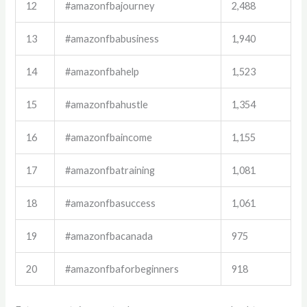
12
#amazonfbajourney
2,488
13
#amazonfbabusiness
1,940
14
#amazonfbahelp
1,523
15
#amazonfbahustle
1,354
16
#amazonfbaincome
1,155
17
#amazonfbatraining
1,081
18
#amazonfbasuccess
1,061
19
#amazonfbacanada
975
20
#amazonfbaforbeginners
918