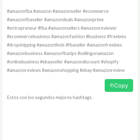
#amazonfba #amazon #amazonseller #ecommerce
#amazonfbaseller #amazondeals #amazonprime
#entrepreneur #fba #amazonsellers #amazonreviewer
#ecommercebusiness #amazonfashion #business #freebies
#dropshipping #amazonfinds #fbaseller #amazonfreebies
#amazonbusiness #amazonfbatips #sellingonamazon
#onlinebusiness #ebayseller #amazondiscount #shopify
#amazonreviews #amazonshopping #ebay #amazonreview
Copy
Estos son los segundos mejores hashtags.