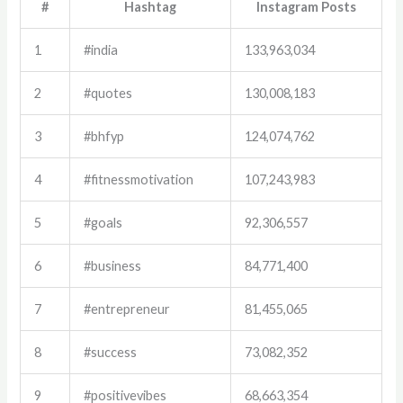
#
Hashtag
Instagram Posts
1
#india
133,963,034
2
#quotes
130,008,183
3
#bhfyp
124,074,762
4
#fitnessmotivation
107,243,983
5
#goals
92,306,557
6
#business
84,771,400
7
#entrepreneur
81,455,065
8
#success
73,082,352
9
#positivevibes
68,663,354