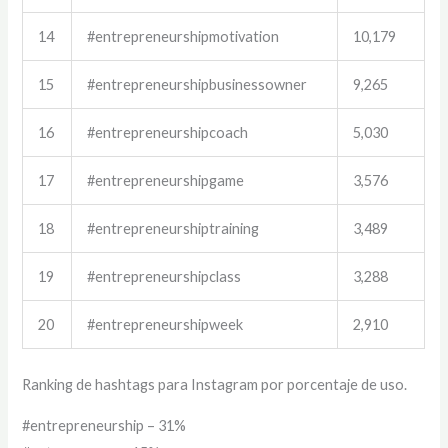
14
#entrepreneurshipmotivation
10,179
15
#entrepreneurshipbusinessowner
9,265
16
#entrepreneurshipcoach
5,030
17
#entrepreneurshipgame
3,576
18
#entrepreneurshiptraining
3,489
19
#entrepreneurshipclass
3,288
20
#entrepreneurshipweek
2,910
Ranking de hashtags para Instagram por porcentaje de uso.
#entrepreneurship – 31%