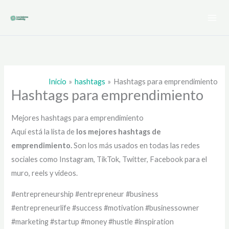
Ir
al
contenido
Inicio
hashtags
Hashtags para emprendimiento
Hashtags para emprendimiento
Mejores hashtags para emprendimiento
Aquí está la lista de
los mejores hashtags de
emprendimiento.
Son los más usados en todas las redes
sociales como Instagram, TikTok, Twitter, Facebook para el
muro, reels y videos.
#entrepreneurship #entrepreneur #business
#entrepreneurlife #success #motivation #businessowner
#marketing #startup #money #hustle #inspiration