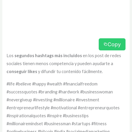
Copy
Los
segundos hashtags más incluidos
en los post de redes
sociales tienen menos competencia y pueden ayudarte a
conseguir likes
y difundir tu contenido fácilmente.
#life #believe #happy #wealth #financialfreedom
#successquotes #branding #hardwork #businesswoman
#nevergiveup #investing #millionaire #investment
#entrepreneurlifestyle #motivational #entrepreneurquotes
#inspirationalquotes #inspire #businesstips
#millionairemindset #businessman #startups #fitness
#onlinebusiness #bitcoin #india #socialmediamarketing