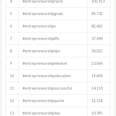
4
#entrepreneurshipfacts
105,913
5
#entrepreneurshipgoals
89,732
6
#entrepreneurships
82,462
7
#entrepreneurshiplife
37,444
8
#entrepreneurshiptips
28,022
9
#entrepreneurshipmindset
23,064
10
#entrepreneurshipeducation
19,604
11
#entrepreneurshipsuccessful
14,110
12
#entrepreneurshipquote
12,158
13
#entrepreneurshipday
10,395