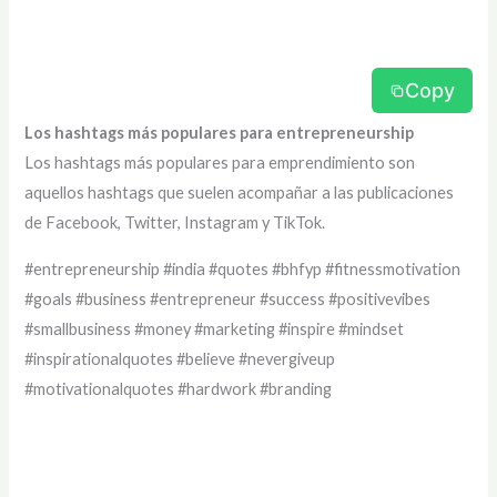
Copy
Los hashtags más populares para entrepreneurship
Los hashtags más populares para emprendimiento son
aquellos hashtags que suelen acompañar a las publicaciones
de Facebook, Twitter, Instagram y TikTok.
#entrepreneurship #india #quotes #bhfyp #fitnessmotivation
#goals #business #entrepreneur #success #positivevibes
#smallbusiness #money #marketing #inspire #mindset
#inspirationalquotes #believe #nevergiveup
#motivationalquotes #hardwork #branding