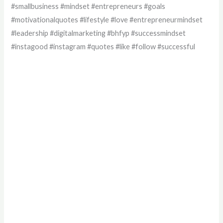
#smallbusiness #mindset #entrepreneurs #goals
#motivationalquotes #lifestyle #love #entrepreneurmindset
#leadership #digitalmarketing #bhfyp #successmindset
#instagood #instagram #quotes #like #follow #successful