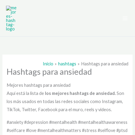
Ir
al
contenido
Inicio
hashtags
Hashtags para ansiedad
Hashtags para ansiedad
Mejores hashtags para ansiedad
Aquí está la lista de
los mejores hashtags de
ansiedad.
Son
los más usados en todas las redes sociales como Instagram,
TikTok, Twitter, Facebook para el muro, reels y videos.
#anxiety #depression #mentalhealth #mentalhealthawareness
#selfcare #love #mentalhealthmatters #stress #selflove #ptsd