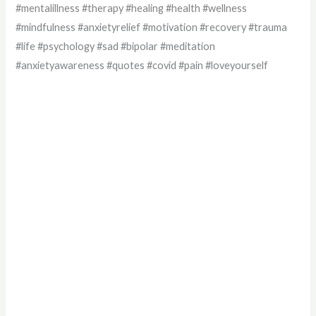
#mentalillness #therapy #healing #health #wellness
#mindfulness #anxietyrelief #motivation #recovery #trauma
#life #psychology #sad #bipolar #meditation
#anxietyawareness #quotes #covid #pain #loveyourself