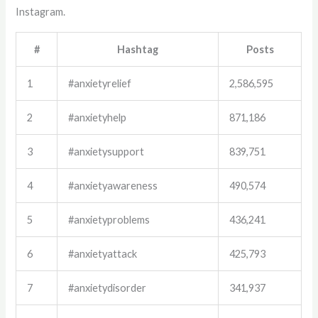
Instagram.
#
Hashtag
Posts
1
#anxietyrelief
2,586,595
2
#anxietyhelp
871,186
3
#anxietysupport
839,751
4
#anxietyawareness
490,574
5
#anxietyproblems
436,241
6
#anxietyattack
425,793
7
#anxietydisorder
341,937