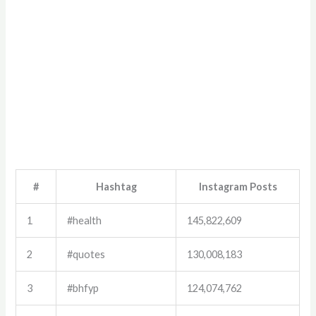
#
Hashtag
Instagram Posts
1
#health
145,822,609
2
#quotes
130,008,183
3
#bhfyp
124,074,762