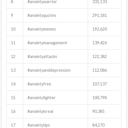
8
#anxietywarrior
331,133
9
#anxietyquotes
291,181
10
#anxietymemes
192,620
11
#anxietymanagement
139,426
12
#anxietyattacks
122,382
13
#anxietyanddepression
112,086
14
#anxietyfree
107,137
15
#anxietyfighter
100,798
16
#anxietyisreal
90,385
17
#anxietytips
84,270