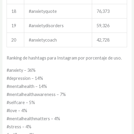
18
#anxietyquote
76,373
19
#anxietydisorders
59,326
20
#anxietycoach
42,728
Ranking de hashtags para Instagram por porcentaje de uso.
#anxiety – 36%
#depression – 14%
#mentalhealth – 14%
#mentalhealthawareness – 7%
#selfcare – 5%
#love – 4%
#mentalhealthmatters – 4%
#stress – 4%