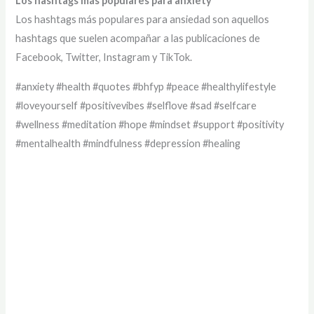
Los hashtags más populares para anxiety
Los hashtags más populares para ansiedad son aquellos
hashtags que suelen acompañar a las publicaciones de
Facebook, Twitter, Instagram y TikTok.
#anxiety #health #quotes #bhfyp #peace #healthylifestyle
#loveyourself #positivevibes #selflove #sad #selfcare
#wellness #meditation #hope #mindset #support #positivity
#mentalhealth #mindfulness #depression #healing