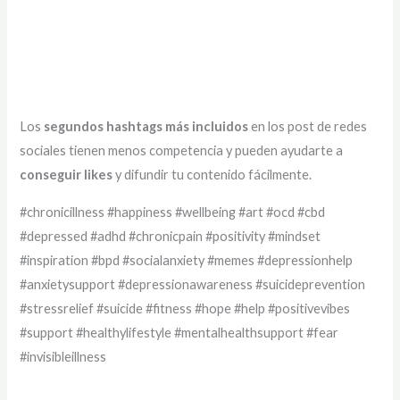
Los
segundos hashtags más incluidos
en los post de redes
sociales tienen menos competencia y pueden ayudarte a
conseguir likes
y difundir tu contenido fácilmente.
#chronicillness #happiness #wellbeing #art #ocd #cbd
#depressed #adhd #chronicpain #positivity #mindset
#inspiration #bpd #socialanxiety #memes #depressionhelp
#anxietysupport #depressionawareness #suicideprevention
#stressrelief #suicide #fitness #hope #help #positivevibes
#support #healthylifestyle #mentalhealthsupport #fear
#invisibleillness