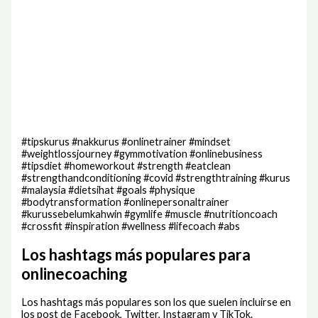
#tipskurus #nakkurus #onlinetrainer #mindset
#weightlossjourney #gymmotivation #onlinebusiness
#tipsdiet #homeworkout #strength #eatclean
#strengthandconditioning #covid #strengthtraining #kurus
#malaysia #dietsihat #goals #physique
#bodytransformation #onlinepersonaltrainer
#kurussebelumkahwin #gymlife #muscle #nutritioncoach
#crossfit #inspiration #wellness #lifecoach #abs
Los hashtags más populares para
onlinecoaching
Los hashtags más populares son los que suelen incluirse en
los post de Facebook, Twitter, Instagram y TikTok.