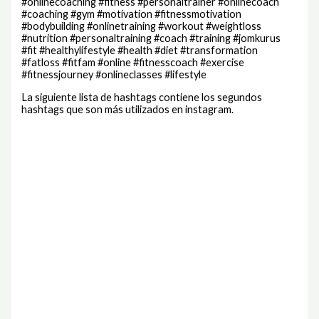
#onlinecoaching #fitness #personaltrainer #onlinecoach
#coaching #gym #motivation #fitnessmotivation
#bodybuilding #onlinetraining #workout #weightloss
#nutrition #personaltraining #coach #training #jomkurus
#fit #healthylifestyle #health #diet #transformation
#fatloss #fitfam #online #fitnesscoach #exercise
#fitnessjourney #onlineclasses #lifestyle
La siguiente lista de hashtags contiene los segundos
hashtags que son más utilizados en instagram.