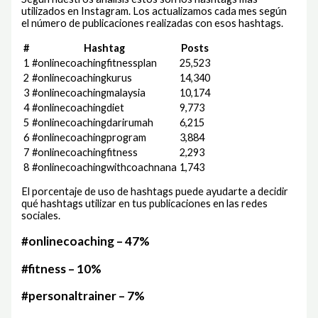
utilizados en Instagram. Los actualizamos cada mes según
el número de publicaciones realizadas con esos hashtags.
#
Hashtag
Posts
1
#onlinecoachingfitnessplan
25,523
2
#onlinecoachingkurus
14,340
3
#onlinecoachingmalaysia
10,174
4
#onlinecoachingdiet
9,773
5
#onlinecoachingdarirumah
6,215
6
#onlinecoachingprogram
3,884
7
#onlinecoachingfitness
2,293
8
#onlinecoachingwithcoachnana
1,743
El porcentaje de uso de hashtags puede ayudarte a decidir
qué hashtags utilizar en tus publicaciones en las redes
sociales.
#onlinecoaching – 47%
#fitness – 10%
#personaltrainer – 7%