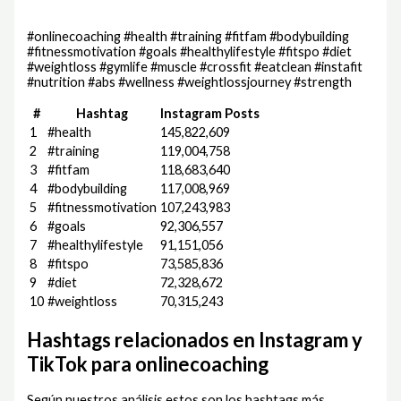
#onlinecoaching #health #training #fitfam #bodybuilding
#fitnessmotivation #goals #healthylifestyle #fitspo #diet
#weightloss #gymlife #muscle #crossfit #eatclean #instafit
#nutrition #abs #wellness #weightlossjourney #strength
#
Hashtag
Instagram Posts
1
#health
145,822,609
2
#training
119,004,758
3
#fitfam
118,683,640
4
#bodybuilding
117,008,969
5
#fitnessmotivation
107,243,983
6
#goals
92,306,557
7
#healthylifestyle
91,151,056
8
#fitspo
73,585,836
9
#diet
72,328,672
10
#weightloss
70,315,243
Hashtags relacionados en Instagram y
TikTok para onlinecoaching
Según nuestros análisis estos son los hashtags más