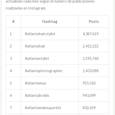
actualizan cada mes según el número de publicaciones
realizadas en Instagram.
#
Hashtag
Posts
1
#atlantahairstylist
4,387,619
2
#atlantahair
2,415,222
3
#atlantastylist
1,595,760
4
#atlantaphotographer
1,433,098
5
#atlantamua
955,562
6
#atlantabraids
943,049
7
#atlantamakeupartist
832,659