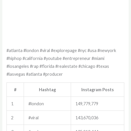
#atlanta #london #viral #explorepage #nyc #usa #newyork
#hiphop #california #youtube #entrepreneur #miami
#losangeles #rap #florida #realestate #chicago #texas
#lasvegas #atlanta #producer
#
Hashtag
Instagram Posts
1
#london
149,779,779
2
#viral
143,670,036