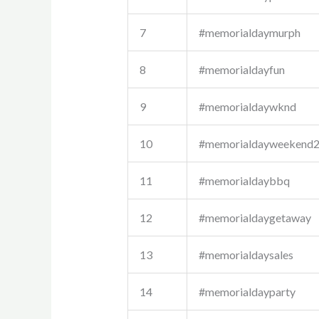
7
#memorialdaymurph
8
#memorialdayfun
9
#memorialdaywknd
10
#memorialdayweekend
11
#memorialdaybbq
12
#memorialdaygetaway
13
#memorialdaysales
14
#memorialdayparty