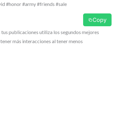
d #honor #army #friends #sale
Copy
n tus publicaciones utiliza los segundos mejores
 tener más interacciones al tener menos