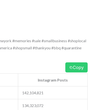
wyork #memories #sale #smallbusiness #shoplocal
america #shopsmall #thankyou #bbq #quarantine
Copy
Instagram Posts
142,104,821
134,323,072