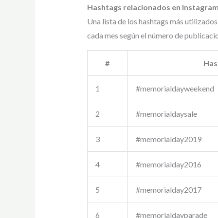
Hashtags relacionados en Instagra
Una lista de los hashtags más utilizados
cada mes según el número de publicaci
#
Has
1
#memorialdayweekend
2
#memorialdaysale
3
#memorialday2019
4
#memorialday2016
5
#memorialday2017
6
#memorialdayparade