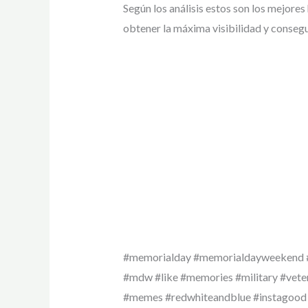
Según los análisis estos son los mejores 
obtener la máxima visibilidad y consegu
#memorialday #memorialdayweekend #
#mdw #like #memories #military #vet
#memes #redwhiteandblue #instagood