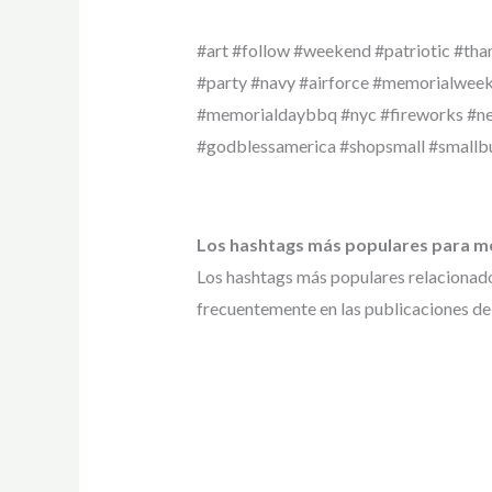
#art #follow #weekend #patriotic #than
#party #navy #airforce #memorialweek
#memorialdaybbq #nyc #fireworks #newy
#godblessamerica #shopsmall #smallb
Los hashtags más populares para 
Los hashtags más populares relacionad
frecuentemente en las publicaciones de