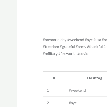
#memorialday #weekend #nyc #usa #ne
#freedom #grateful #army #thankful #
#military #fireworks #covid
#
Hashtag
1
#weekend
2
#nyc