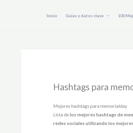
Ir
al
Inicio
Guías y datos clave
100 Me
contenido
Hashtags para memo
Mejores hashtags para memorialday
Lista de
los mejores hashtags de me
redes sociales utilizando los mejore