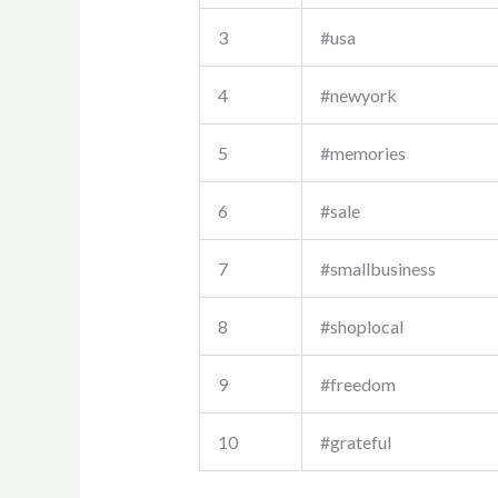
3
#usa
4
#newyork
5
#memories
6
#sale
7
#smallbusiness
8
#shoplocal
9
#freedom
10
#grateful