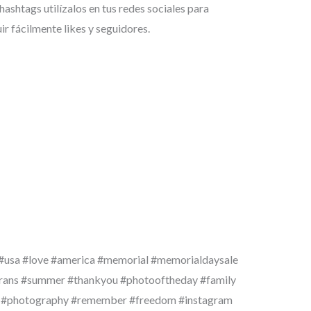
hashtags utilízalos en tus redes sociales para
ir fácilmente likes y seguidores.
usa #love #america #memorial #memorialdaysale
erans #summer #thankyou #photooftheday #family
 #photography #remember #freedom #instagram