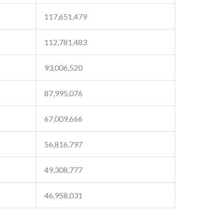
117,651,479
112,781,483
93,006,520
87,995,076
67,009,666
56,816,797
49,308,777
46,958,031