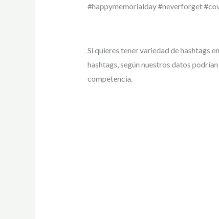
#happymemorialday #neverforget #covi
Si quieres tener variedad de hashtags e
hashtags, según nuestros datos podrían
competencia.