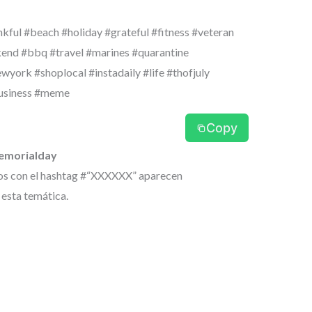
kful #beach #holiday #grateful #fitness #veteran
end #bbq #travel #marines #quarantine
ork #shoplocal #instadaily #life #thofjuly
usiness #meme
Copy
memorialday
os con el hashtag #“XXXXXX” aparecen
 esta temática.