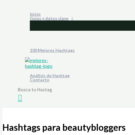
Ir
al
Inicio
contenido
Guías y datos clave
100 Mejores Hashtags
Análisis de Hashtag
Contacto
Busca tu Hastag
Buscar
Hashtags para beautybloggers