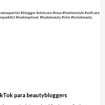
akeupartist #blogger #skincare #mua #fashionstyle #selfcare
keupaddict #makeuplover #hudabeauty #skin #instabeauty
ikTok para beautybloggers