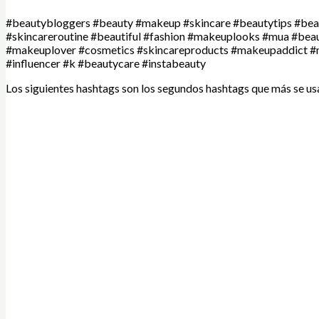
#beautybloggers #beauty #makeup #skincare #beautytips #beau
#skincareroutine #beautiful #fashion #makeuplooks #mua #bea
#makeuplover #cosmetics #skincareproducts #makeupaddict #m
#influencer #k #beautycare #instabeauty
Los siguientes hashtags son los segundos hashtags que más se usa