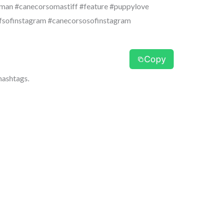
man #canecorsomastiff #feature #puppylove
fsofinstagram #canecorsosofinstagram
Copy
hashtags.