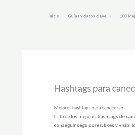
Ir
al
Inicio
Guías y datos clave
100 Me
contenido
Hashtags para cane
Mejores hashtags para canecorso
Lista de
los mejores hashtags de can
conseguir seguidores, likes y visibili