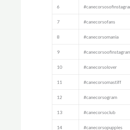
6
#canecorsosofinstagr
7
#canecorsofans
8
#canecorsomania
9
#canecorsoofinstagra
10
#canecorsolover
11
#canecorsomastiff
12
#canecorsogram
13
#canecorsoclub
14
#canecorsopuppies