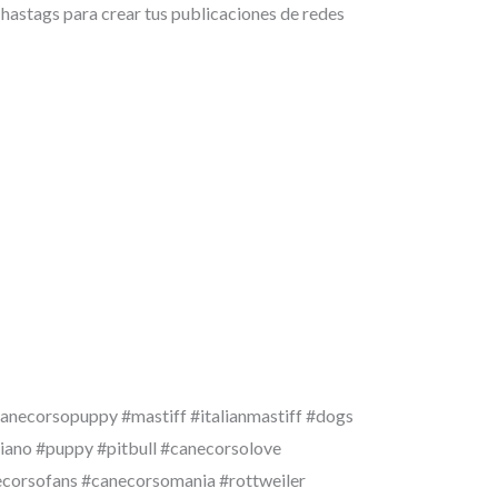
es hastags para crear tus publicaciones de redes
necorsopuppy #mastiff #italianmastiff #dogs
iano #puppy #pitbull #canecorsolove
ecorsofans #canecorsomania #rottweiler