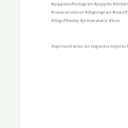
#puppiesofinstagram #puppies #dober
#canecorsolover #dogstagram #mastif
#dogoftheday #presacanario #love
Aquí mostramos los segundos mejores 