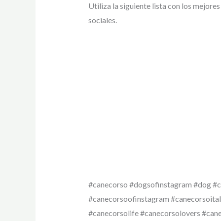
Utiliza la siguiente lista con los mejor
sociales.
#canecorso #dogsofinstagram #dog #ca
#canecorsoofinstagram #canecorsoital
#canecorsolife #canecorsolovers #can