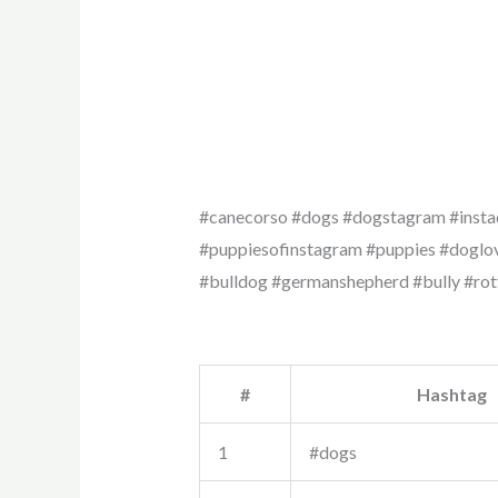
#canecorso #dogs #dogstagram #insta
#puppiesofinstagram #puppies #doglove
#bulldog #germanshepherd #bully #rot
#
Hashtag
1
#dogs