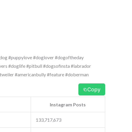
dog #puppylove #doglover #dogoftheday
rs #doglife #pitbull #dogsofinsta #labrador
tweiler #americanbully #feature #doberman
Copy
Instagram Posts
133,717,673