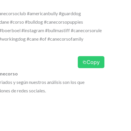
anecorsoclub #americanbully #guarddog
tdane #corso #bulldog #canecorsopuppies
#boerboel #instagram #bullmastiff #canecorsorule
#workingdog #cane #of #canecorsofamily
Copy
anecorso
ados y según nuestros análisis son los que
ones de redes sociales.