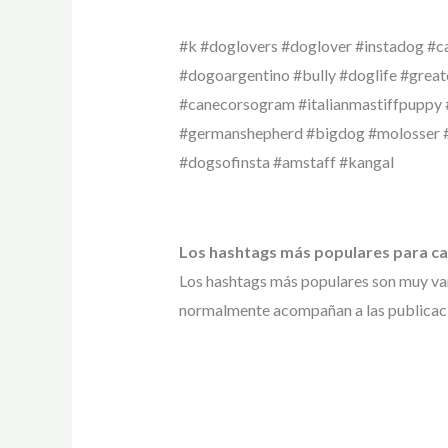
#k #doglovers #doglover #instadog #c
#dogoargentino #bully #doglife #grea
#canecorsogram #italianmastiffpuppy 
#germanshepherd #bigdog #molosser 
#dogsofinsta #amstaff #kangal
Los hashtags más populares para c
Los hashtags más populares son muy vari
normalmente acompañan a las publicaci