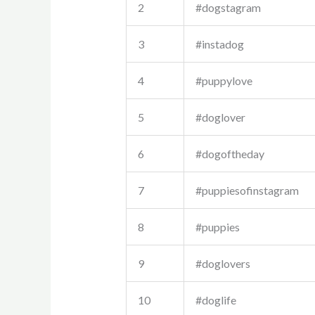
2
#dogstagram
3
#instadog
4
#puppylove
5
#doglover
6
#dogoftheday
7
#puppiesofinstagram
8
#puppies
9
#doglovers
10
#doglife