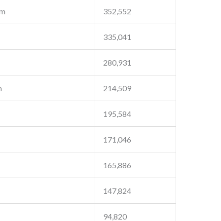
am
352,552
335,041
280,931
m
214,509
195,584
171,046
165,886
147,824
94,820