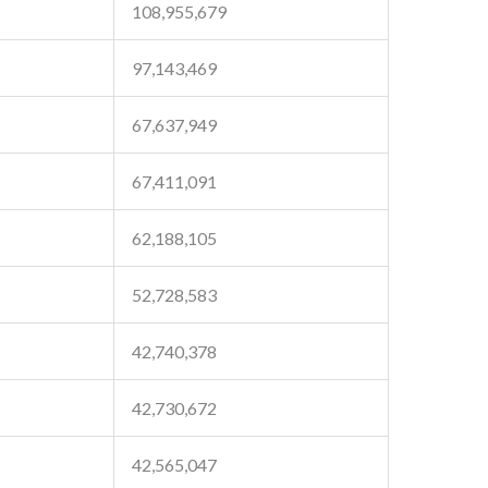
108,955,679
97,143,469
67,637,949
67,411,091
62,188,105
52,728,583
42,740,378
42,730,672
42,565,047