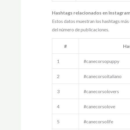
Hashtags relacionados en Instagram
Estos datos muestran los hashtags más 
del número de publicaciones.
#
Ha
1
#canecorsopuppy
2
#canecorsoitaliano
3
#canecorsolovers
4
#canecorsolove
5
#canecorsolife