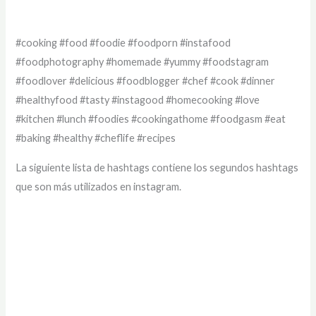
#cooking #food #foodie #foodporn #instafood
#foodphotography #homemade #yummy #foodstagram
#foodlover #delicious #foodblogger #chef #cook #dinner
#healthyfood #tasty #instagood #homecooking #love
#kitchen #lunch #foodies #cookingathome #foodgasm #eat
#baking #healthy #cheflife #recipes
La siguiente lista de hashtags contiene los segundos hashtags
que son más utilizados en instagram.