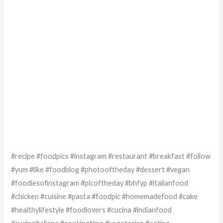
#recipe #foodpics #instagram #restaurant #breakfast #follow
#yum #like #foodblog #photooftheday #dessert #vegan
#foodiesofinstagram #picoftheday #bhfyp #italianfood
#chicken #cuisine #pasta #foodpic #homemadefood #cake
#healthylifestyle #foodlovers #cucina #indianfood