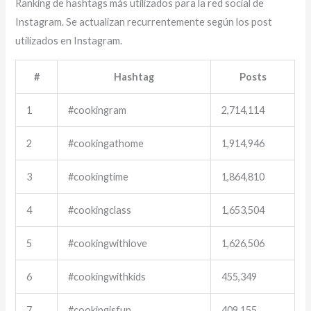
Ranking de hashtags más utilizados para la red social de
Instagram. Se actualizan recurrentemente según los post
utilizados en Instagram.
#
Hashtag
Posts
1
#cookingram
2,714,114
2
#cookingathome
1,914,946
3
#cookingtime
1,864,810
4
#cookingclass
1,653,504
5
#cookingwithlove
1,626,506
6
#cookingwithkids
455,349
7
#cookingisfun
409,155