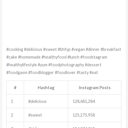
#cooking #delicious #sweet #bhfyp #vegan #dinner #breakfast
#cake #homemade #healthyfood #lunch #foodstagram
#healthylifestyle #yum #foodphotography #dessert
#foodgasm #foodblogger #foodlover #tasty #eat
#
Hashtag
Instagram Posts
1
#delicious
128,681,284
2
#sweet
125,275,958