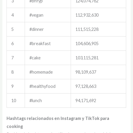
3
#bhfyp
124,074,762
4
#vegan
112,932,630
5
#dinner
111,515,228
6
#breakfast
104,606,905
7
#cake
103,115,281
8
#homemade
98,109,637
9
#healthyfood
97,128,663
10
#lunch
94,171,692
Hashtags relacionados en Instagram y TikTok para
cooking