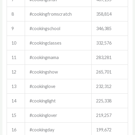
8
#cookingfromscratch
358,814
9
#cookingschool
346,385
10
#cookingclasses
332,576
11
#cookingmama
283,281
12
#cookingshow
265,701
13
#cookinglove
232,312
14
#cookinglight
225,338
15
#cookinglover
219,257
16
#cookingday
199,672