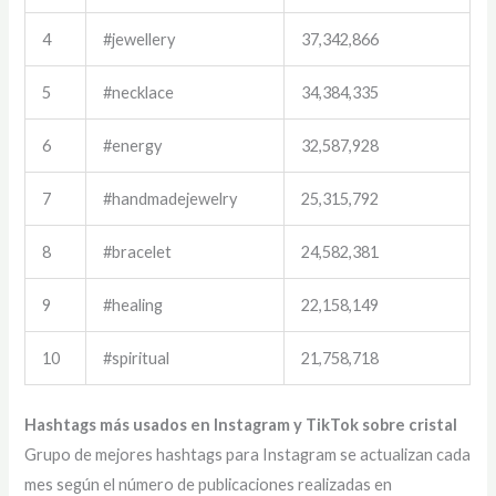
4
#jewellery
37,342,866
5
#necklace
34,384,335
6
#energy
32,587,928
7
#handmadejewelry
25,315,792
8
#bracelet
24,582,381
9
#healing
22,158,149
10
#spiritual
21,758,718
Hashtags más usados en Instagram y TikTok sobre cristal
Grupo de mejores hashtags para Instagram se actualizan cada
mes según el número de publicaciones realizadas en