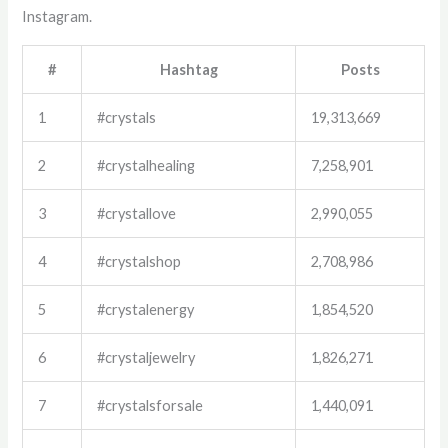
Instagram.
#
Hashtag
Posts
1
#crystals
19,313,669
2
#crystalhealing
7,258,901
3
#crystallove
2,990,055
4
#crystalshop
2,708,986
5
#crystalenergy
1,854,520
6
#crystaljewelry
1,826,271
7
#crystalsforsale
1,440,091