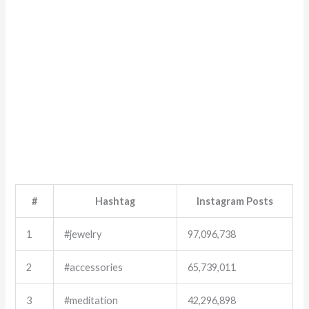
#
Hashtag
Instagram Posts
1
#jewelry
97,096,738
2
#accessories
65,739,011
3
#meditation
42,296,898