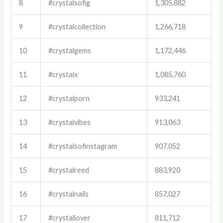
8
#crystalsofig
1,305,882
9
#crystalcollection
1,266,718
10
#crystalgems
1,172,446
11
#crystalx
1,085,760
12
#crystalporn
933,241
13
#crystalvibes
913,063
14
#crystalsofinstagram
907,052
15
#crystalreed
883,920
16
#crystalnails
857,027
17
#crystallover
811,712