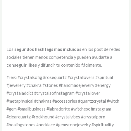
Los
segundos hashtags más incluidos
en los post de redes
sociales tienen menos competencia y pueden ayudarte a
conseguir likes
y difundir tu contenido fácilmente.
#reiki #crystalsofig #rosequartz #crystallovers #spiritual
#jewellery #chakra #stones #handmadejewelry #energy
#crystaladdict #crystalsofinstagram #crystallover
#metaphysical #chakras #accessories #quartzcrystal #witch
#gem #smallbusiness #labradorite #witchesofinstagram
#clearquartz #rockhound #crystalvibes #crystalporn
#healingstones #necklace #gemstonejewelry #spirituality