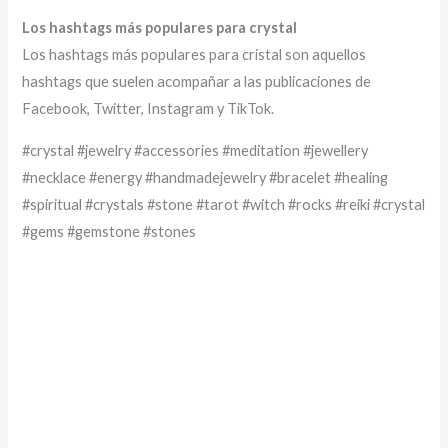
Los hashtags más populares para crystal
Los hashtags más populares para cristal son aquellos
hashtags que suelen acompañar a las publicaciones de
Facebook, Twitter, Instagram y TikTok.
#crystal #jewelry #accessories #meditation #jewellery
#necklace #energy #handmadejewelry #bracelet #healing
#spiritual #crystals #stone #tarot #witch #rocks #reiki #crystal
#gems #gemstone #stones