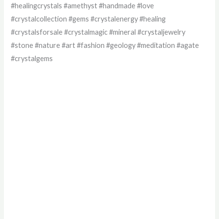
#healingcrystals #amethyst #handmade #love
#crystalcollection #gems #crystalenergy #healing
#crystalsforsale #crystalmagic #mineral #crystaljewelry
#stone #nature #art #fashion #geology #meditation #agate
#crystalgems