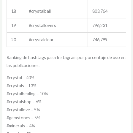
18
#crystalball
803,764
19
#crystallovers
796,231
20
#crystalclear
746,799
Ranking de hashtags para Instagram por porcentaje de uso en
las publicaciones.
#crystal – 40%
#crystals – 13%
#crystalhealing – 10%
#crystalshop – 6%
#crystallove – 5%
#gemstones – 5%
#minerals – 4%