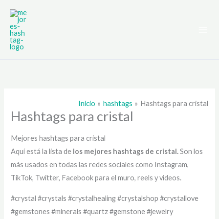
Ir
al
contenido
Inicio
hashtags
Hashtags para cristal
Hashtags para cristal
Mejores hashtags para cristal
Aquí está la lista de
los mejores hashtags de
cristal.
Son los
más usados en todas las redes sociales como Instagram,
TikTok, Twitter, Facebook para el muro, reels y videos.
#crystal #crystals #crystalhealing #crystalshop #crystallove
#gemstones #minerals #quartz #gemstone #jewelry