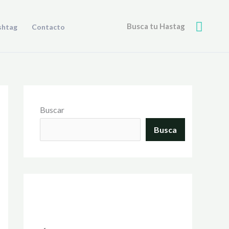
Busca
Busca tu Hastag
shtag
Contacto
Buscar
Busca