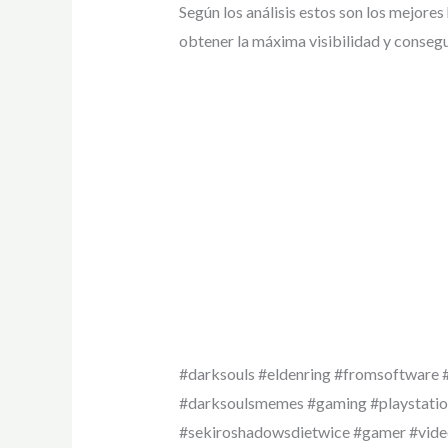
Según los análisis estos son los mejores 
obtener la máxima visibilidad y consegu
#darksouls #eldenring #fromsoftware 
#darksoulsmemes #gaming #playstati
#sekiroshadowsdietwice #gamer #vid