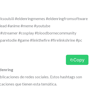
rksoulsiii #eldenringmemes #eldenringfromsoftware
dead #anime #meme #youtube
 #streamer #cosplay #bloodbornecommunity
paretodie #game #linkthefire #firelinkshrine #pc
Copy
denring
ublicaciones de redes sociales. Estos hashtags son
caciones que tienen esta temática.