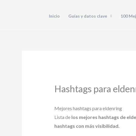
Ir
al
Inicio
Guías y datos clave
100 Me
contenido
Hashtags para elden
Mejores hashtags para eldenring
Lista de
los mejores hashtags de eld
hashtags con más visibilidad.