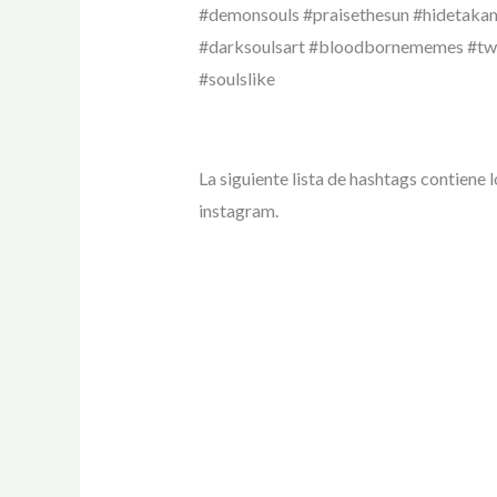
#demonsouls #praisethesun #hidetaka
#darksoulsart #bloodbornememes #twit
#soulslike
La siguiente lista de hashtags contiene
instagram.