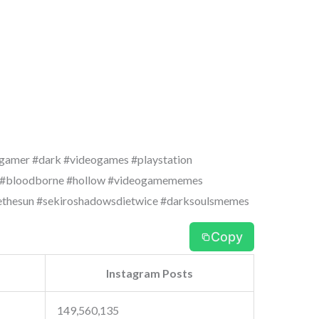
gamer #dark #videogames #playstation
vp #bloodborne #hollow #videogamememes
sethesun #sekiroshadowsdietwice #darksoulsmemes
Copy
Instagram Posts
149,560,135