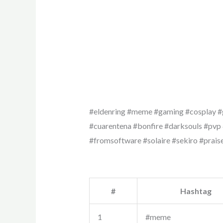
#eldenring #meme #gaming #cosplay #
#cuarentena #bonfire #darksouls #p
#fromsoftware #solaire #sekiro #prai
#
Hashtag
1
#meme