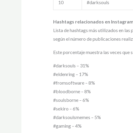
10
#darksouls
Hashtags relacionados en Instagram
Lista de hashtags más utilizados en las
según el número de publicaciones reali
Este porcentaje muestra las veces que s
#darksouls – 31%
#eldenring – 17%
#fromsoftware – 8%
#bloodborne – 8%
#soulsborne – 6%
#sekiro – 6%
#darksoulsmemes – 5%
#gaming – 4%