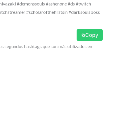
miyazaki #demonssouls #ashenone #ds #twitch
chstreamer #scholarofthefirstsin #darksoulsboss
Copy
 los segundos hashtags que son más utilizados en