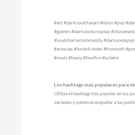
#art #darksoulsfanart #xbox #pvp #da
#games #darksoulscosplay #chosenun
#soulsbornecommunity #darksoulspvp
#artorias #lordofcinder #fromsoft #pre
#souls #funny #bonfire #solaire
Los hashtags más populares para el
Utiliza el hashtag más popular en tus p
variados y suelen acompañar a las publi