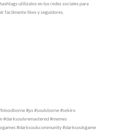
hashtags utilízalos en tus redes sociales para
ir fácilmente likes y seguidores.
#bloodborne #ps #soulsborne #sekiro
on #darksoulsremastered #memes
eogames #darksoulscommunity #darksoulsgame