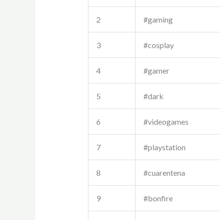
2
#gaming
3
#cosplay
4
#gamer
5
#dark
6
#videogames
7
#playstation
8
#cuarentena
9
#bonfire