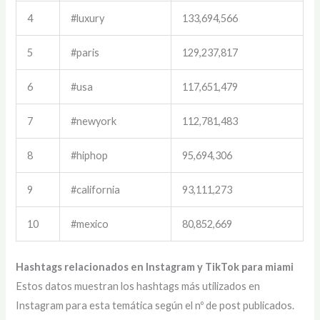
4
#luxury
133,694,566
5
#paris
129,237,817
6
#usa
117,651,479
7
#newyork
112,781,483
8
#hiphop
95,694,306
9
#california
93,111,273
10
#mexico
80,852,669
Hashtags relacionados en Instagram y TikTok para miami
Estos datos muestran los hashtags más utilizados en
Instagram para esta temática según el nº de post publicados.