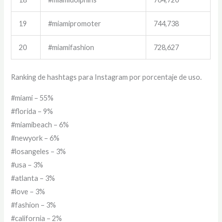
19
#miamipromoter
744,738
20
#miamifashion
728,627
Ranking de hashtags para Instagram por porcentaje de uso.
#miami – 55%
#florida – 9%
#miamibeach – 6%
#newyork – 6%
#losangeles – 3%
#usa – 3%
#atlanta – 3%
#love – 3%
#fashion – 3%
#california – 2%