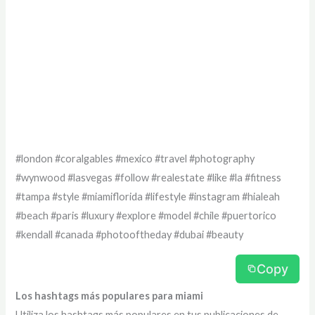
#london #coralgables #mexico #travel #photography
#wynwood #lasvegas #follow #realestate #like #la #fitness
#tampa #style #miamiflorida #lifestyle #instagram #hialeah
#beach #paris #luxury #explore #model #chile #puertorico
#kendall #canada #photooftheday #dubai #beauty
Copy
Los hashtags más populares para miami
Utiliza los hashtags más populares en tus publicaciones de