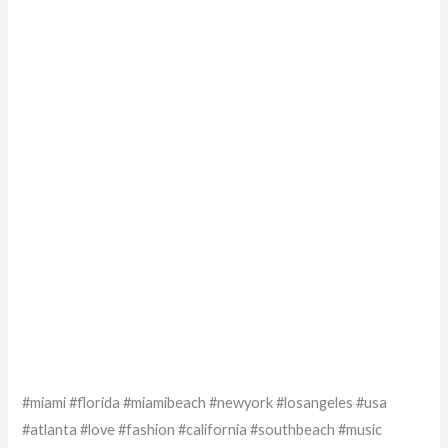
#miami #florida #miamibeach #newyork #losangeles #usa
#atlanta #love #fashion #california #southbeach #music