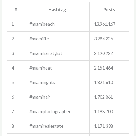
#
Hashtag
Posts
1
#miamibeach
13,961,167
2
#miamilife
3,284,226
3
#miamihairstylist
2,190,922
4
#miamiheat
2,151,464
5
#miaminights
1,821,610
6
#miamihair
1,702,861
7
#miamiphotographer
1,198,700
8
#miamirealestate
1,171,338