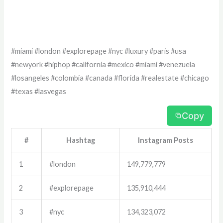
#miami #london #explorepage #nyc #luxury #paris #usa
#newyork #hiphop #california #mexico #miami #venezuela
#losangeles #colombia #canada #florida #realestate #chicago
#texas #lasvegas
Copy
#
Hashtag
Instagram Posts
1
#london
149,779,779
2
#explorepage
135,910,444
3
#nyc
134,323,072