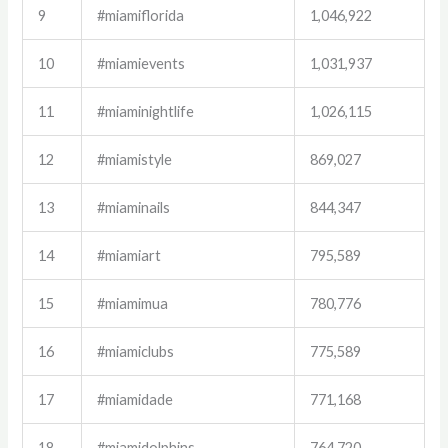
9
#miamiflorida
1,046,922
10
#miamievents
1,031,937
11
#miaminightlife
1,026,115
12
#miamistyle
869,027
13
#miaminails
844,347
14
#miamiart
795,589
15
#miamimua
780,776
16
#miamiclubs
775,589
17
#miamidade
771,168
18
#miamidolphins
764,720