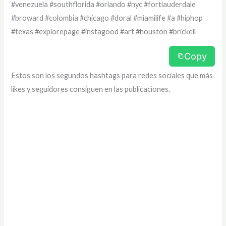
#venezuela #southflorida #orlando #nyc #fortlauderdale
#broward #colombia #chicago #doral #miamilife #a #hiphop
#texas #explorepage #instagood #art #houston #brickell
Copy
Estos son los segundos hashtags para redes sociales que más
likes y seguidores consiguen en las publicaciones.