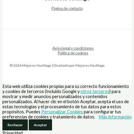
Página de contacto
Aviso legal y condiciones
Política de cookies
© 2026 Mejores Hashtags | Diseñado por Mejores Hashtags
Esta web utiliza cookies propias para su correcto funcionamiento
y cookies de terceros (Incluido Google y
otros terceros
) para
mostrar y medir anuncios personalizados y contenidos
personalizados. Al hacer clic en el botón Aceptar, acepta el uso de
estas tecnologías y el procesamiento de tus datos para estos
propósitos. Puedes
Personalizar Cookies
para configurar tus
preferencias de cookies y tratamiento de datos.
Más información
Rechazar
Aceptar
Privacidad