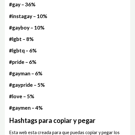
#gay – 36%
#instagay – 10%
#gayboy – 10%
#lgbt – 8%
#lgbtq – 6%
#pride – 6%
#gayman – 6%
#gaypride – 5%
#love – 5%
#gaymen – 4%
Hashtags para copiar y pegar
Esta web esta creada para que puedas copiar y pegar los