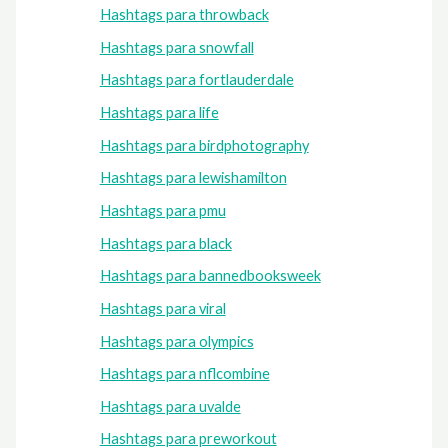
Hashtags para throwback
Hashtags para snowfall
Hashtags para fortlauderdale
Hashtags para life
Hashtags para birdphotography
Hashtags para lewishamilton
Hashtags para pmu
Hashtags para black
Hashtags para bannedbooksweek
Hashtags para viral
Hashtags para olympics
Hashtags para nflcombine
Hashtags para uvalde
Hashtags para preworkout