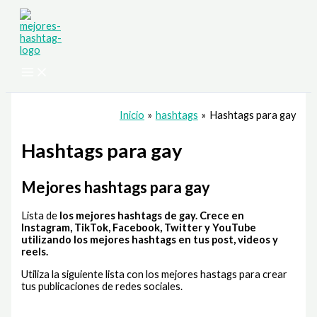
Ir
al
contenido
Inicio
hashtags
Hashtags para gay
Hashtags para gay
Mejores hashtags para gay
Lista de
los mejores hashtags de gay
. Crece en
Instagram, TikTok, Facebook, Twitter y YouTube
utilizando los mejores hashtags en tus post, videos y
reels.
Utiliza la siguiente lista con los mejores hastags para crear
tus publicaciones de redes sociales.