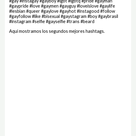
#gay #instagay #gayboy #lgbt #lgbtq #pride #gayman
#gaypride #love #gaymen #gayguy #loveislove #gaylife
#lesbian #queer #gaylove #gayhot #instagood #follow
#gayfollow #like #bisexual #gaystagram #boy #gaybrasil
#instagram #selfie #gayselfie #trans #beard
Aquí mostramos los segundos mejores hashtags.