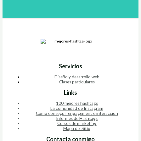
Servicios
Diseño y desarrollo web
Clases particulares
Links
100 mejores hashtags
La comunidad de Instagram
Cómo conseguir engagement e interacción
Informes de Hashtags
Cursos de marketing
Mapa del Sitio
Contacta conmigo