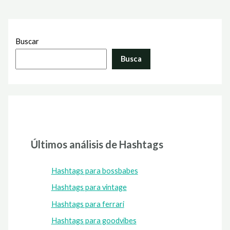
Buscar
Busca
Últimos análisis de Hashtags
Hashtags para bossbabes
Hashtags para vintage
Hashtags para ferrari
Hashtags para goodvibes