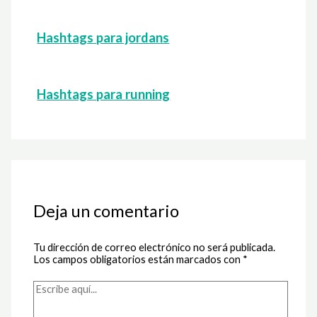
Hashtags para jordans
Hashtags para running
Deja un comentario
Tu dirección de correo electrónico no será publicada.
Los campos obligatorios están marcados con
*
Escribe
aquí...