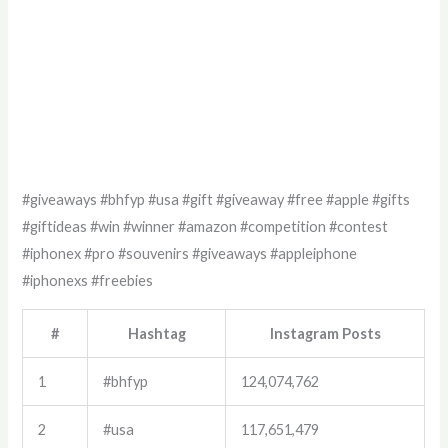
#giveaways #bhfyp #usa #gift #giveaway #free #apple #gifts
#giftideas #win #winner #amazon #competition #contest
#iphonex #pro #souvenirs #giveaways #appleiphone
#iphonexs #freebies
#
Hashtag
Instagram Posts
1
#bhfyp
124,074,762
2
#usa
117,651,479