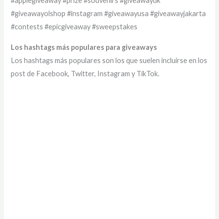
#applegiveaway #prize #souvenirs #giveawayuk
#giveawayolshop #instagram #giveawayusa #giveawayjakarta
#contests #epicgiveaway #sweepstakes
Los hashtags más populares para giveaways
Los hashtags más populares son los que suelen incluirse en los
post de Facebook, Twitter, Instagram y TikTok.