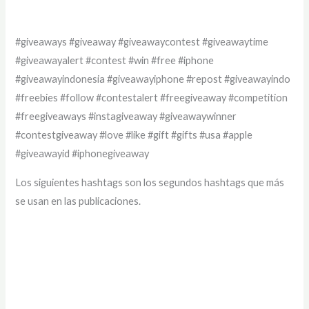
#giveaways #giveaway #giveawaycontest #giveawaytime
#giveawayalert #contest #win #free #iphone
#giveawayindonesia #giveawayiphone #repost #giveawayindo
#freebies #follow #contestalert #freegiveaway #competition
#freegiveaways #instagiveaway #giveawaywinner
#contestgiveaway #love #like #gift #gifts #usa #apple
#giveawayid #iphonegiveaway
Los siguientes hashtags son los segundos hashtags que más
se usan en las publicaciones.