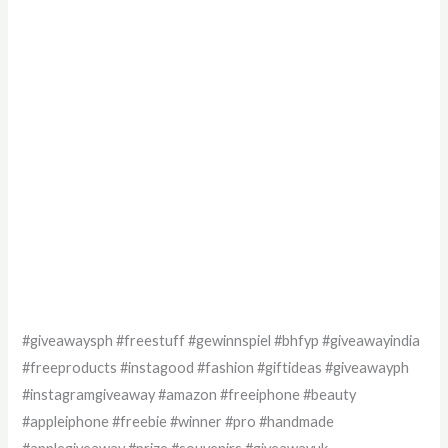
#giveawaysph #freestuff #gewinnspiel #bhfyp #giveawayindia
#freeproducts #instagood #fashion #giftideas #giveawayph
#instagramgiveaway #amazon #freeiphone #beauty
#appleiphone #freebie #winner #pro #handmade