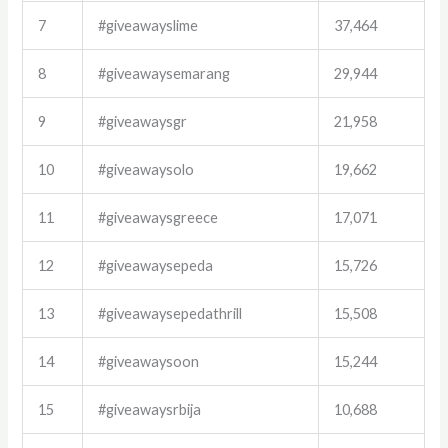
7
#giveawayslime
37,464
8
#giveawaysemarang
29,944
9
#giveawaysgr
21,958
10
#giveawaysolo
19,662
11
#giveawaysgreece
17,071
12
#giveawaysepeda
15,726
13
#giveawaysepedathrill
15,508
14
#giveawaysoon
15,244
15
#giveawaysrbija
10,688