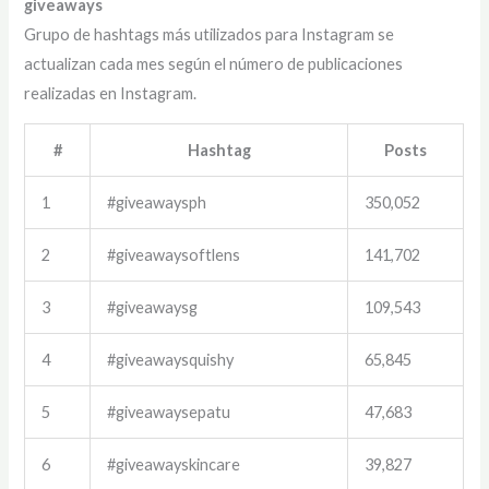
giveaways
Grupo de hashtags más utilizados para Instagram se
actualizan cada mes según el número de publicaciones
realizadas en Instagram.
#
Hashtag
Posts
1
#giveawaysph
350,052
2
#giveawaysoftlens
141,702
3
#giveawaysg
109,543
4
#giveawaysquishy
65,845
5
#giveawaysepatu
47,683
6
#giveawayskincare
39,827