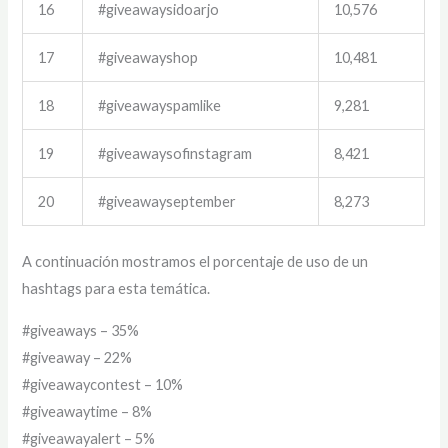
16
#giveawaysidoarjo
10,576
17
#giveawayshop
10,481
18
#giveawayspamlike
9,281
19
#giveawaysofinstagram
8,421
20
#giveawayseptember
8,273
A continuación mostramos el porcentaje de uso de un
hashtags para esta temática.
#giveaways – 35%
#giveaway – 22%
#giveawaycontest – 10%
#giveawaytime – 8%
#giveawayalert – 5%