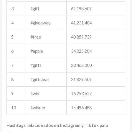
3
#gift
62,198,609
4
#giveaway
41,231,404
5
#free
40,859,739
6
#apple
34,025,204
7
#gifts
23,462,000
8
#giftideas
21,829,509
9
#win
16,253,617
10
#winner
15,496,488
Hashtags relacionados en Instagram y TikTok para