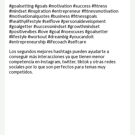
#goalsetting #goals #motivation #success #fitness
#mindset #inspiration #entrepreneur #fitnessmotivation
#motivationalquotes #business #fitnessgoals
#healthylifestyle #selflove #personaldevelopment
#goalgetter #successmindset #growthmindset
#positivevibes #love #goal #noexcuses #goalsetter
#lifestyle #workout #dreambig #youcandoit
#entrepreneurship #lifecoach #selfcare
Los segundos mejores hashtags pueden ayudarte a
conseguir más interacciones ya que tienen menor
competencia en instagram, twitter, tiktok y otras redes
sociales por lo que son perfectos para temas muy
competidos.