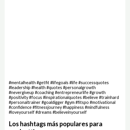
#mentalhealth #getfit #lifegoals #life #successquotes
#leadership #health #quotes #personalgrowth
#nevergiveup #coaching #entrepreneurlife #growth
#positivity #focus #inspirationalquotes #believe #trainhard
#personaltrainer #goaldigger #gym #fitspo #motivational
#confidence #fitnessjourney #happiness #mindfulness
#loveyourself #dreams #believeinyourself
Los hashtags más populares para