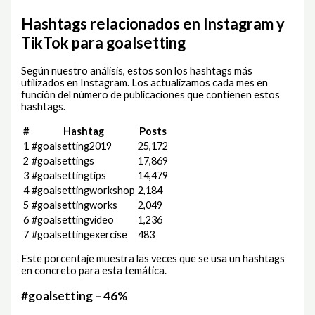
Hashtags relacionados en Instagram y
TikTok para goalsetting
Según nuestro análisis, estos son los hashtags más
utilizados en Instagram. Los actualizamos cada mes en
función del número de publicaciones que contienen estos
hashtags.
#
Hashtag
Posts
1
#goalsetting2019
25,172
2
#goalsettings
17,869
3
#goalsettingtips
14,479
4
#goalsettingworkshop
2,184
5
#goalsettingworks
2,049
6
#goalsettingvideo
1,236
7
#goalsettingexercise
483
Este porcentaje muestra las veces que se usa un hashtags
en concreto para esta temática.
#goalsetting – 46%