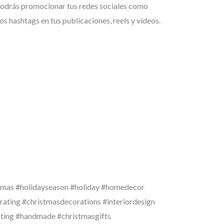
 podrás promocionar tus redes sociales como
os hashtags en tus publicaciones, reels y vídeos.
tmas #holidayseason #holiday #homedecor
rating #christmasdecorations #interiordesign
ating #handmade #christmasgifts