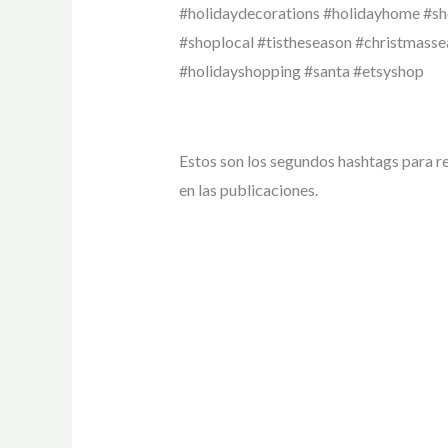
#holidaydecorations #holidayhome #s
#shoplocal #tistheseason #christmasse
#holidayshopping #santa #etsyshop
Estos son los segundos hashtags para r
en las publicaciones.