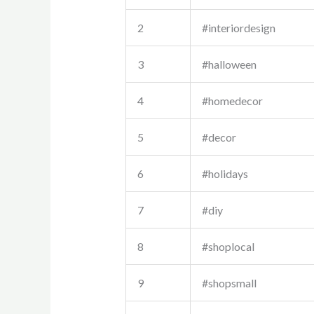
2
#interiordesign
3
#halloween
4
#homedecor
5
#decor
6
#holidays
7
#diy
8
#shoplocal
9
#shopsmall