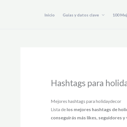
Ir
al
Inicio
Guías y datos clave
100 Me
contenido
Hashtags para holid
Mejores hashtags para holidaydecor
Lista de
los mejores hashtags de hol
conseguirás más likes, seguidores y v