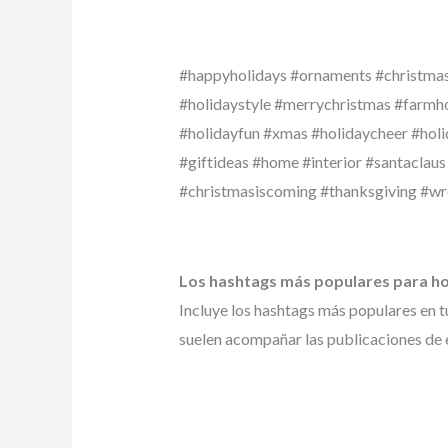
#happyholidays #ornaments #christmasi
#holidaystyle #merrychristmas #farmh
#holidayfun #xmas #holidaycheer #holi
#giftideas #home #interior #santaclau
#christmasiscoming #thanksgiving #w
Los hashtags más populares para h
Incluye los hashtags más populares en t
suelen acompañar las publicaciones de 