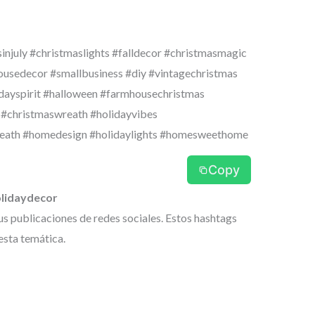
njuly #christmaslights #falldecor #christmasmagic
ousedecor #smallbusiness #diy #vintagechristmas
dayspirit #halloween #farmhousechristmas
s #christmaswreath #holidayvibes
reath #homedesign #holidaylights #homesweethome
Copy
olidaydecor
us publicaciones de redes sociales. Estos hashtags
esta temática.