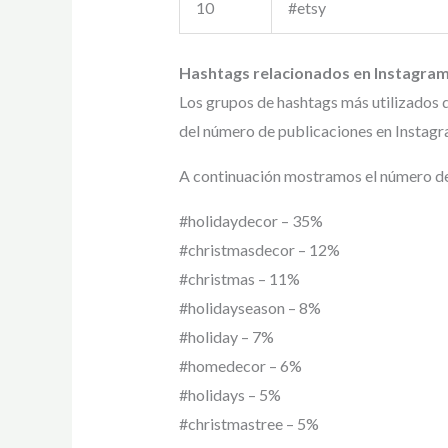
10
#etsy
Hashtags relacionados en Instagram
Los grupos de hashtags más utilizados 
del número de publicaciones en Instagr
A continuación mostramos el número de v
#holidaydecor – 35%
#christmasdecor – 12%
#christmas – 11%
#holidayseason – 8%
#holiday – 7%
#homedecor – 6%
#holidays – 5%
#christmastree – 5%