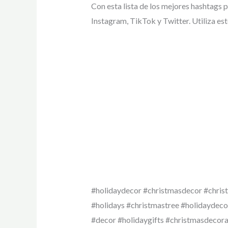
Con esta lista de los mejores hashtags
Instagram, TikTok y Twitter. Utiliza est
#holidaydecor #christmasdecor #chris
#holidays #christmastree #holidaydeco
#decor #holidaygifts #christmasdecor