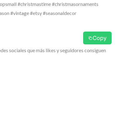
hopsmall #christmastime #christmasornaments
ason #vintage #etsy #seasonaldecor
Copy
edes sociales que más likes y seguidores consiguen