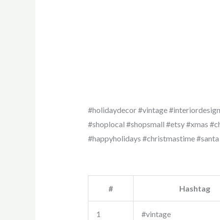
#holidaydecor #vintage #interiordesig
#shoplocal #shopsmall #etsy #xmas #c
#happyholidays #christmastime #santa
#
Hashtag
1
#vintage