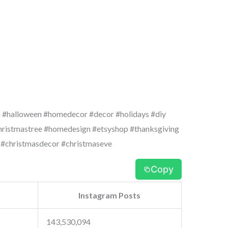
n #halloween #homedecor #decor #holidays #diy
hristmastree #homedesign #etsyshop #thanksgiving
 #christmasdecor #christmaseve
Copy
Instagram Posts
143,530,094