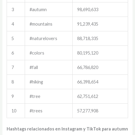
3
#autumn
98,690,633
4
#mountains
91,239,435
5
#naturelovers
88,718,335
6
#colors
80,195,120
7
#fall
66,786,820
8
#hiking
66,398,654
9
#tree
62,751,612
10
#trees
57,277,908
Hashtags relacionados en Instagram y TikTok para autumn