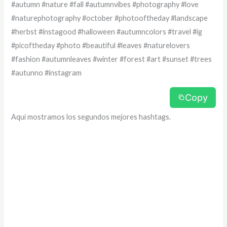
#autumn #nature #fall #autumnvibes #photography #love
#naturephotography #october #photooftheday #landscape
#herbst #instagood #halloween #autumncolors #travel #ig
#picoftheday #photo #beautiful #leaves #naturelovers
#fashion #autumnleaves #winter #forest #art #sunset #trees
#autunno #instagram
Copy
Aquí mostramos los segundos mejores hashtags.