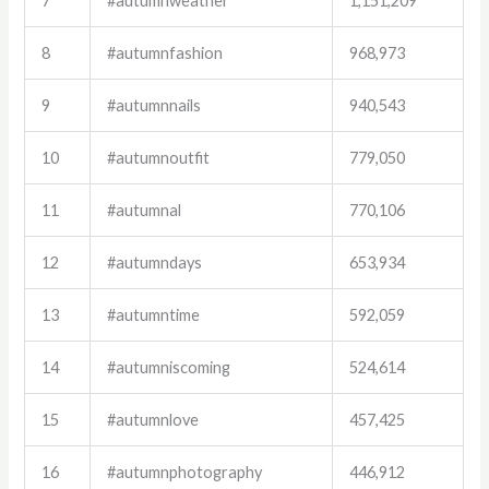
7
#autumnweather
1,151,209
8
#autumnfashion
968,973
9
#autumnnails
940,543
10
#autumnoutfit
779,050
11
#autumnal
770,106
12
#autumndays
653,934
13
#autumntime
592,059
14
#autumniscoming
524,614
15
#autumnlove
457,425
16
#autumnphotography
446,912