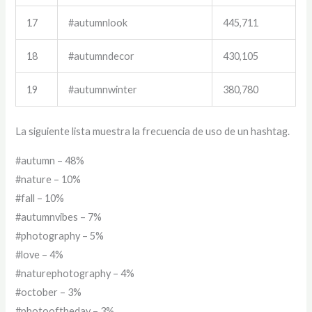
17
#autumnlook
445,711
18
#autumndecor
430,105
19
#autumnwinter
380,780
La siguiente lista muestra la frecuencia de uso de un hashtag.
#autumn – 48%
#nature – 10%
#fall – 10%
#autumnvibes – 7%
#photography – 5%
#love – 4%
#naturephotography – 4%
#october – 3%
#photooftheday – 3%