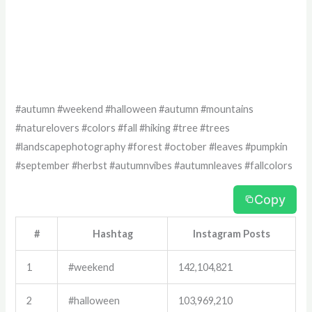
#autumn #weekend #halloween #autumn #mountains
#naturelovers #colors #fall #hiking #tree #trees
#landscapephotography #forest #october #leaves #pumpkin
#september #herbst #autumnvibes #autumnleaves #fallcolors
Copy
#
Hashtag
Instagram Posts
1
#weekend
142,104,821
2
#halloween
103,969,210