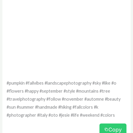
#pumpkin #fallvibes #landscapephotography #sky #like #o
#flowers #happy #september #style #mountains #tree
#travelphotography #follow #november #automne #beauty
#sun #summer #handmade #hiking #fallcolors #k
#photographer #italy #oto #jesie #life #weekend #colors
Copy