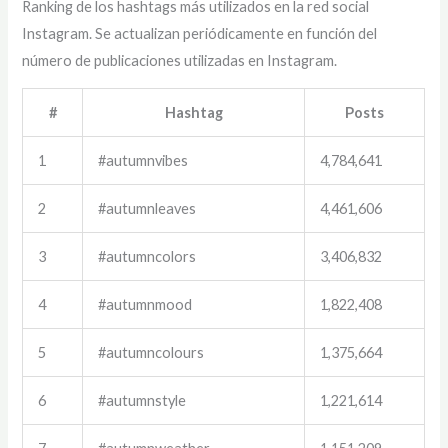
Ranking de los hashtags más utilizados en la red social
Instagram. Se actualizan periódicamente en función del
número de publicaciones utilizadas en Instagram.
#
Hashtag
Posts
1
#autumnvibes
4,784,641
2
#autumnleaves
4,461,606
3
#autumncolors
3,406,832
4
#autumnmood
1,822,408
5
#autumncolours
1,375,664
6
#autumnstyle
1,221,614