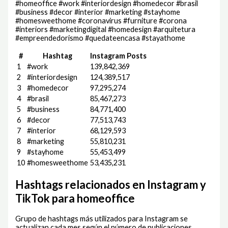
#homeoffice #work #interiordesign #homedecor #brasil
#business #decor #interior #marketing #stayhome
#homesweethome #coronavirus #furniture #corona
#interiors #marketingdigital #homedesign #arquitetura
#empreendedorismo #quedateencasa #stayathome
#
Hashtag
Instagram Posts
1
#work
139,842,369
2
#interiordesign
124,389,517
3
#homedecor
97,295,274
4
#brasil
85,467,273
5
#business
84,771,400
6
#decor
77,513,743
7
#interior
68,129,593
8
#marketing
55,810,231
9
#stayhome
55,453,499
10
#homesweethome
53,435,231
Hashtags relacionados en Instagram y
TikTok para homeoffice
Grupo de hashtags más utilizados para Instagram se
actualizan cada mes según el número de publicaciones