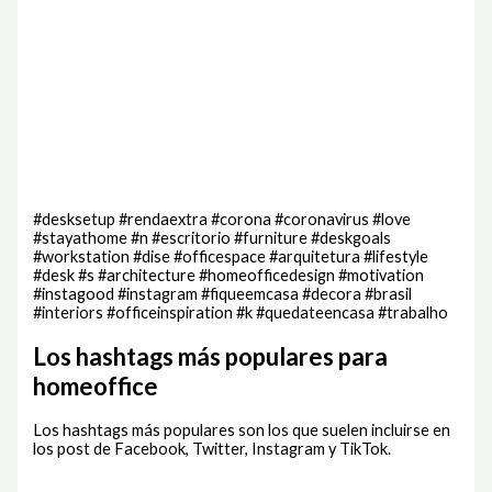
#desksetup #rendaextra #corona #coronavirus #love
#stayathome #n #escritorio #furniture #deskgoals
#workstation #dise #officespace #arquitetura #lifestyle
#desk #s #architecture #homeofficedesign #motivation
#instagood #instagram #fiqueemcasa #decora #brasil
#interiors #officeinspiration #k #quedateencasa #trabalho
Los hashtags más populares para
homeoffice
Los hashtags más populares son los que suelen incluirse en
los post de Facebook, Twitter, Instagram y TikTok.