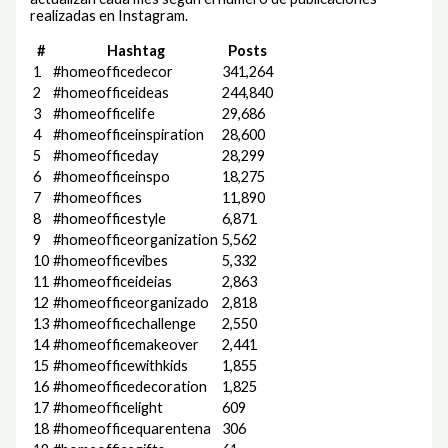
realizadas en Instagram.
#
Hashtag
Posts
1
#homeofficedecor
341,264
2
#homeofficeideas
244,840
3
#homeofficelife
29,686
4
#homeofficeinspiration
28,600
5
#homeofficeday
28,299
6
#homeofficeinspo
18,275
7
#homeoffices
11,890
8
#homeofficestyle
6,871
9
#homeofficeorganization
5,562
10
#homeofficevibes
5,332
11
#homeofficeideias
2,863
12
#homeofficeorganizado
2,818
13
#homeofficechallenge
2,550
14
#homeofficemakeover
2,441
15
#homeofficewithkids
1,855
16
#homeofficedecoration
1,825
17
#homeofficelight
609
18
#homeofficequarentena
306