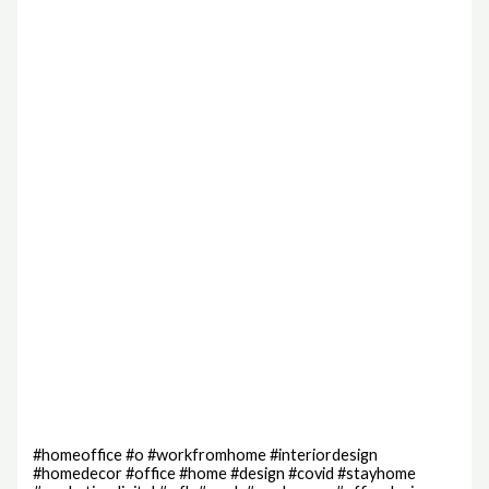
#homeoffice #o #workfromhome #interiordesign
#homedecor #office #home #design #covid #stayhome