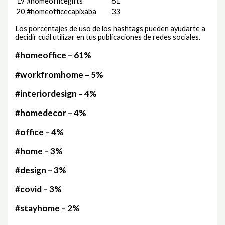
19
#homeofficegifts
61
20
#homeofficecapixaba
33
Los porcentajes de uso de los hashtags pueden ayudarte a
decidir cuál utilizar en tus publicaciones de redes sociales.
#homeoffice – 61%
#workfromhome – 5%
#interiordesign – 4%
#homedecor – 4%
#office – 4%
#home – 3%
#design – 3%
#covid – 3%
#stayhome – 2%