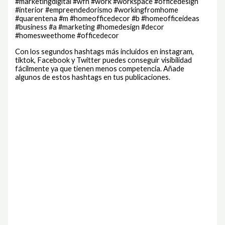
#marketingdigital #wfh #work #workspace #officedesign
#interior #empreendedorismo #workingfromhome
#quarentena #m #homeofficedecor #b #homeofficeideas
#business #a #marketing #homedesign #decor
#homesweethome #officedecor
Con los segundos hashtags más incluidos en instagram,
tiktok, Facebook y Twitter puedes conseguir visibilidad
fácilmente ya que tienen menos competencia. Añade
algunos de estos hashtags en tus publicaciones.