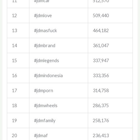
11
#jdmcar
512,570
12
#jdmlove
509,440
13
#jdmasfuck
464,182
14
#jdmbrand
361,047
15
#jdmlegends
337,947
16
#jdmindonesia
333,356
17
#jdmporn
314,758
18
#jdmwheels
286,375
19
#jdmfamily
258,176
20
#jdmaf
236,413