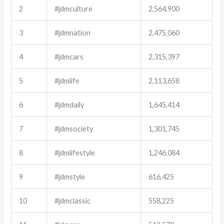
2
#jdmculture
2,564,900
3
#jdmnation
2,475,060
4
#jdmcars
2,315,397
5
#jdmlife
2,113,658
6
#jdmdaily
1,645,414
7
#jdmsociety
1,301,745
8
#jdmlifestyle
1,246,084
9
#jdmstyle
616,425
10
#jdmclassic
558,225