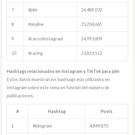
7
#jdm
26,489,032
8
#skyline
25,204,665
9
#carsofinstagram
24,993,809
10
#racing
23,819,512
Hashtags relacionados en Instagram y TikTok para jdm
Estos datos muestran los hashtags más utilizados en
Instagram sobre este tema en función del número de
publicaciones.
#
Hashtag
Posts
1
#jdmgram
4,849,870