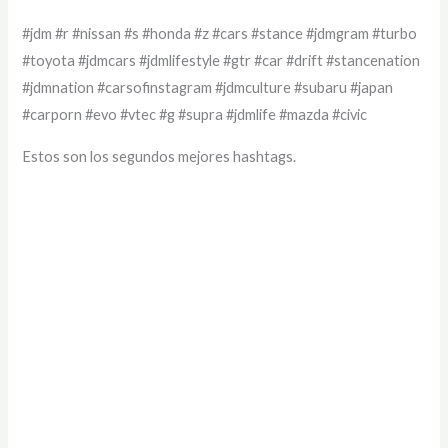
#jdm #r #nissan #s #honda #z #cars #stance #jdmgram #turbo
#toyota #jdmcars #jdmlifestyle #gtr #car #drift #stancenation
#jdmnation #carsofinstagram #jdmculture #subaru #japan
#carporn #evo #vtec #g #supra #jdmlife #mazda #civic
Estos son los segundos mejores hashtags.