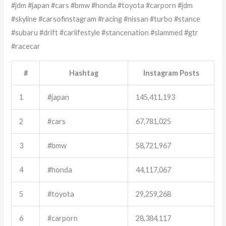
#jdm #japan #cars #bmw #honda #toyota #carporn #jdm
#skyline #carsofinstagram #racing #nissan #turbo #stance
#subaru #drift #carlifestyle #stancenation #slammed #gtr
#racecar
#
Hashtag
Instagram Posts
1
#japan
145,411,193
2
#cars
67,781,025
3
#bmw
58,721,967
4
#honda
44,117,067
5
#toyota
29,259,268
6
#carporn
28,384,117