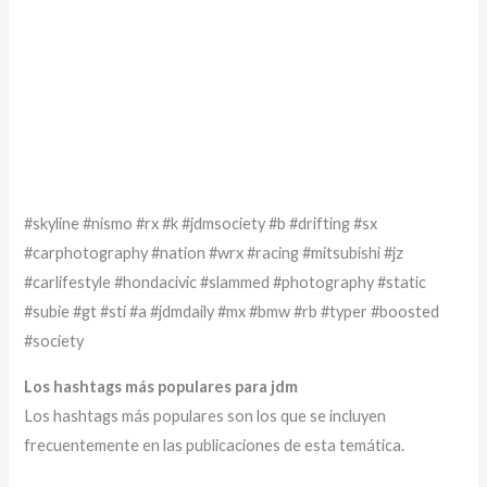
#skyline #nismo #rx #k #jdmsociety #b #drifting #sx
#carphotography #nation #wrx #racing #mitsubishi #jz
#carlifestyle #hondacivic #slammed #photography #static
#subie #gt #sti #a #jdmdaily #mx #bmw #rb #typer #boosted
#society
Los hashtags más populares para jdm
Los hashtags más populares son los que se incluyen
frecuentemente en las publicaciones de esta temática.