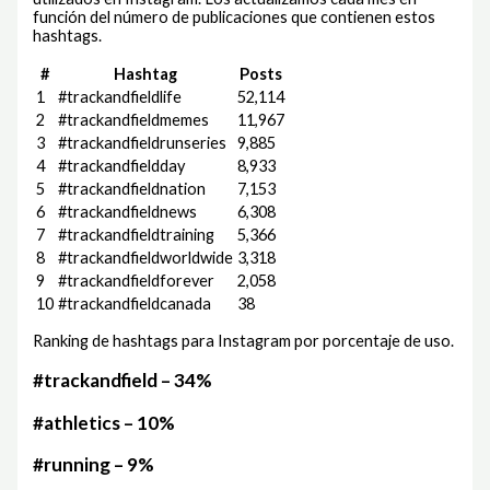
función del número de publicaciones que contienen estos
hashtags.
#
Hashtag
Posts
1
#trackandfieldlife
52,114
2
#trackandfieldmemes
11,967
3
#trackandfieldrunseries
9,885
4
#trackandfieldday
8,933
5
#trackandfieldnation
7,153
6
#trackandfieldnews
6,308
7
#trackandfieldtraining
5,366
8
#trackandfieldworldwide
3,318
9
#trackandfieldforever
2,058
10
#trackandfieldcanada
38
Ranking de hashtags para Instagram por porcentaje de uso.
#trackandfield – 34%
#athletics – 10%
#running – 9%