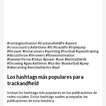
#runningmotivation #trackandfieldlife #speed
#crosscountry #atletismo #fit #tracklife #triplejump
#thrower #instarunners #sprinting #football #speedtraining
#discusthrow #throwers #fitnessmotivation
#hammerthrow #tokyo #power #love #leichtathletik
#throwing #gym #athletes #hurdler #basketball #jump
#nikerunning #worldathletics #iaaf
Los hashtags más populares para
trackandfield
Incluye los hashtags más populares en tus publicaciones de
redes sociales. Estos hashtags suelen acompañar las
publicaciones de esta temática.