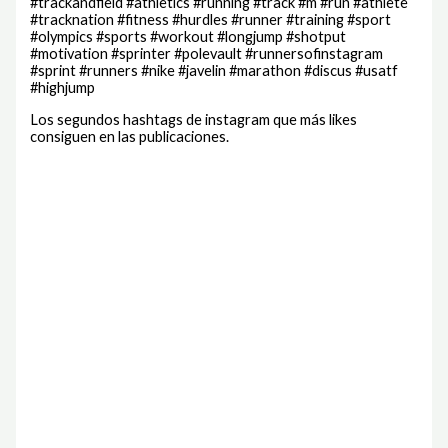
#trackandfield #athletics #running #track #m #run #athlete
#tracknation #fitness #hurdles #runner #training #sport
#olympics #sports #workout #longjump #shotput
#motivation #sprinter #polevault #runnersofinstagram
#sprint #runners #nike #javelin #marathon #discus #usatf
#highjump
Los segundos hashtags de instagram que más likes
consiguen en las publicaciones.