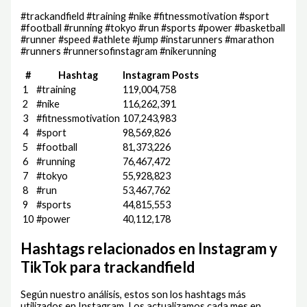
#trackandfield #training #nike #fitnessmotivation #sport
#football #running #tokyo #run #sports #power #basketball
#runner #speed #athlete #jump #instarunners #marathon
#runners #runnersofinstagram #nikerunning
#
Hashtag
Instagram Posts
1
#training
119,004,758
2
#nike
116,262,391
3
#fitnessmotivation
107,243,983
4
#sport
98,569,826
5
#football
81,373,226
6
#running
76,467,472
7
#tokyo
55,928,823
8
#run
53,467,762
9
#sports
44,815,553
10
#power
40,112,178
Hashtags relacionados en Instagram y
TikTok para trackandfield
Según nuestro análisis, estos son los hashtags más
utilizados en Instagram. Los actualizamos cada mes en