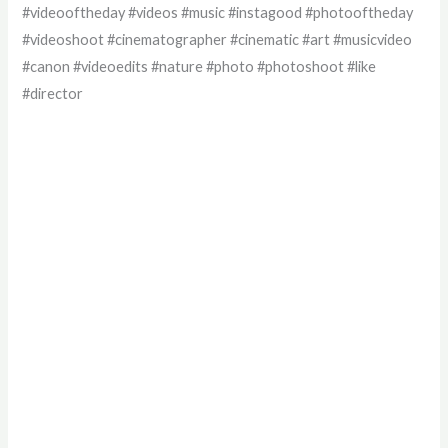
#videooftheday #videos #music #instagood #photooftheday
#videoshoot #cinematographer #cinematic #art #musicvideo
#canon #videoedits #nature #photo #photoshoot #like
#director