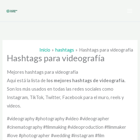
Ir
al
contenido
Inicio
hashtags
Hashtags para videografía
Hashtags para videografía
Mejores hashtags para videografía
Aquí está la lista de
los mejores hashtags de
videografía.
Son los más usados en todas las redes sociales como
Instagram, TikTok, Twitter, Facebook para el muro, reels y
videos.
#videography #photography #video #videographer
#cinematography #filmmaking #videoproduction #filmmaker
#love #photographer #wedding #instagram #film