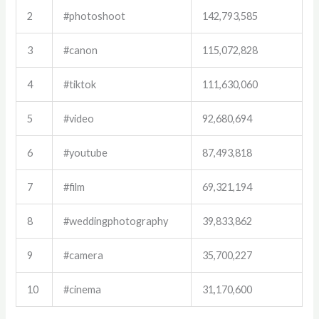
2
#photoshoot
142,793,585
3
#canon
115,072,828
4
#tiktok
111,630,060
5
#video
92,680,694
6
#youtube
87,493,818
7
#film
69,321,194
8
#weddingphotography
39,833,862
9
#camera
35,700,227
10
#cinema
31,170,600