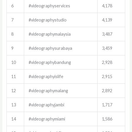
6
#videographyservices
4,178
7
#videographystudio
4,139
8
#videographymalaysia
3,487
9
#videographysurabaya
3,459
10
#videographybandung
2,928
11
#videographyislife
2,915
12
#videographymalang
2,892
13
#videographyjambi
1,717
14
#videographymiami
1,586