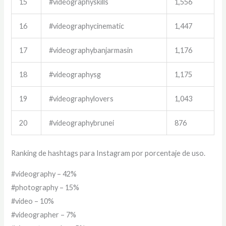
15
#videographyskills
1,556
16
#videographycinematic
1,447
17
#videographybanjarmasin
1,176
18
#videographysg
1,175
19
#videographylovers
1,043
20
#videographybrunei
876
Ranking de hashtags para Instagram por porcentaje de uso.
#videography – 42%
#photography – 15%
#video – 10%
#videographer – 7%