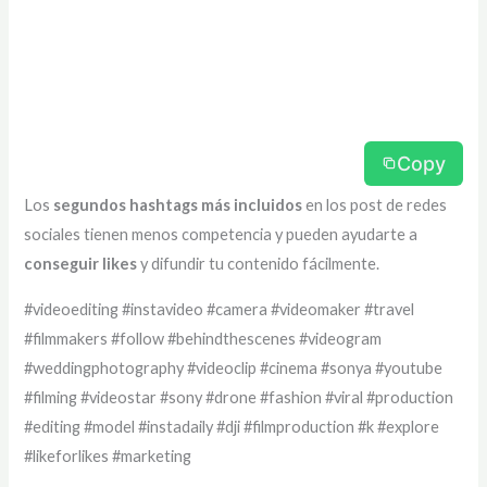
Copy
Los
segundos hashtags más incluidos
en los post de redes
sociales tienen menos competencia y pueden ayudarte a
conseguir likes
y difundir tu contenido fácilmente.
#videoediting #instavideo #camera #videomaker #travel
#filmmakers #follow #behindthescenes #videogram
#weddingphotography #videoclip #cinema #sonya #youtube
#filming #videostar #sony #drone #fashion #viral #production
#editing #model #instadaily #dji #filmproduction #k #explore
#likeforlikes #marketing