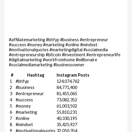
#affiliatemarketing #bhfyp #business #entrepreneur
#success #money #marketing #online #mindset
#motivationalquotes #marketingdigital #socialmedia
#entrepreneurship #bitcoin #investment #entrepreneurlife
#digitalmarketing #workfromhome #millionaire
#socialmediamarketing #businessowner
#
Hashtag
Instagram Posts
1
#bhfyp
124,074,762
2
#business
84,771,400
3
#entrepreneur
81,455,065
4
#success
73,082,352
5
#money
61,003,502
6
#marketing
55,810,231
7
#online
40,330,195
8
#mindset
35,425,927
9
#motivationalquotes
32,050,354