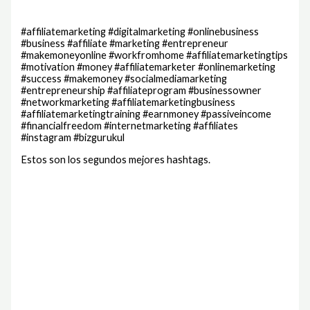
#affiliatemarketing #digitalmarketing #onlinebusiness
#business #affiliate #marketing #entrepreneur
#makemoneyonline #workfromhome #affiliatemarketingtips
#motivation #money #affiliatemarketer #onlinemarketing
#success #makemoney #socialmediamarketing
#entrepreneurship #affiliateprogram #businessowner
#networkmarketing #affiliatemarketingbusiness
#affiliatemarketingtraining #earnmoney #passiveincome
#financialfreedom #internetmarketing #affiliates
#instagram #bizgurukul
Estos son los segundos mejores hashtags.