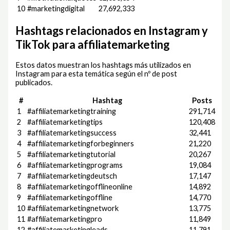
10
#marketingdigital
27,692,333
Hashtags relacionados en Instagram y
TikTok para affiliatemarketing
Estos datos muestran los hashtags más utilizados en
Instagram para esta temática según el nº de post
publicados.
#
Hashtag
Posts
1
#affiliatemarketingtraining
291,714
2
#affiliatemarketingtips
120,408
3
#affiliatemarketingsuccess
32,441
4
#affiliatemarketingforbeginners
21,220
5
#affiliatemarketingtutorial
20,267
6
#affiliatemarketingprograms
19,084
7
#affiliatemarketingdeutsch
17,147
8
#affiliatemarketingofflineonline
14,892
9
#affiliatemarketingoffline
14,770
10
#affiliatemarketingnetwork
13,775
11
#affiliatemarketingpro
11,849
12
#affiliatemarketingleads
11,791