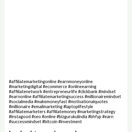
#affiliatemarketingonline #earnmoneyonline
#marketingdigital #ecommerce #onlineearning
#affiliatenetwork #entrepreneurlife #clickbank #mindset
#earnonline #affiliatemarketingsuccess #millionairemindset
#socialmedia #makemoneyfast #motivationalquotes
#millionaire #emailmarketing #laptoplifestyle
#affiliatemarketers #affiliatemoney #marketingstrategy
#instagood #seo #online #bizgurukulindia #bhfyp #earn
#successmindset #bitcoin #investment