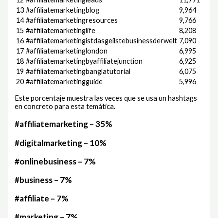
13
#affiliatemarketingblog
9,964
14
#affiliatemarketingresources
9,766
15
#affiliatemarketinglife
8,208
16
#affiliatemarketingistdasgeilstebusinessderwelt
7,090
17
#affiliatemarketinglondon
6,995
18
#affiliatemarketingbyaffiliatejunction
6,925
19
#affiliatemarketingbanglatutorial
6,075
20
#affiliatemarketingguide
5,996
Este porcentaje muestra las veces que se usa un hashtags
en concreto para esta temática.
#affiliatemarketing – 35%
#digitalmarketing – 10%
#onlinebusiness – 7%
#business – 7%
#affiliate – 7%
#marketing – 7%