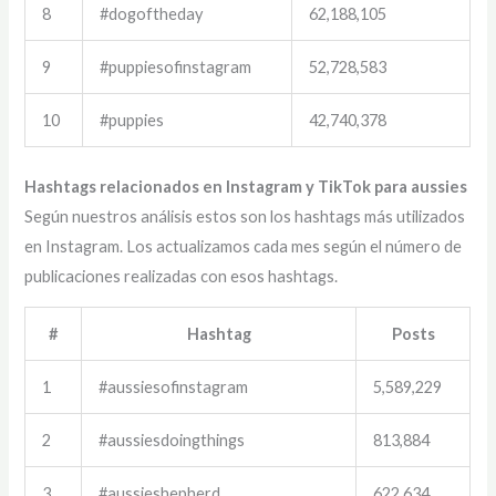
8
#dogoftheday
62,188,105
9
#puppiesofinstagram
52,728,583
10
#puppies
42,740,378
Hashtags relacionados en Instagram y TikTok para aussies
Según nuestros análisis estos son los hashtags más utilizados
en Instagram. Los actualizamos cada mes según el número de
publicaciones realizadas con esos hashtags.
#
Hashtag
Posts
1
#aussiesofinstagram
5,589,229
2
#aussiesdoingthings
813,884
3
#aussieshepherd
622,634