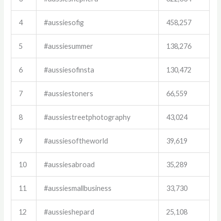
4
#aussiesofig
458,257
5
#aussiesummer
138,276
6
#aussiesofinsta
130,472
7
#aussiestoners
66,559
8
#aussiestreetphotography
43,024
9
#aussiesoftheworld
39,619
10
#aussiesabroad
35,289
11
#aussiesmallbusiness
33,730
12
#aussieshepard
25,108