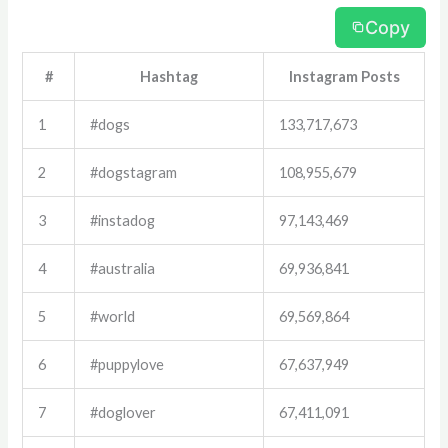
Copy
#
Hashtag
Instagram Posts
1
#dogs
133,717,673
2
#dogstagram
108,955,679
3
#instadog
97,143,469
4
#australia
69,936,841
5
#world
69,569,864
6
#puppylove
67,637,949
7
#doglover
67,411,091