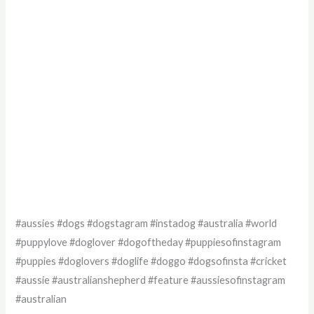
#aussies #dogs #dogstagram #instadog #australia #world
#puppylove #doglover #dogoftheday #puppiesofinstagram
#puppies #doglovers #doglife #doggo #dogsofinsta #cricket
#aussie #australianshepherd #feature #aussiesofinstagram
#australian