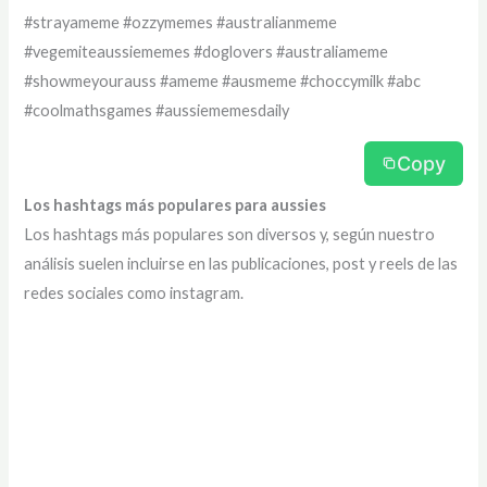
#strayameme #ozzymemes #australianmeme
#vegemiteaussiememes #doglovers #australiameme
#showmeyourauss #ameme #ausmeme #choccymilk #abc
#coolmathsgames #aussiememesdaily
Copy
Los hashtags más populares para aussies
Los hashtags más populares son diversos y, según nuestro
análisis suelen incluirse en las publicaciones, post y reels de las
redes sociales como instagram.