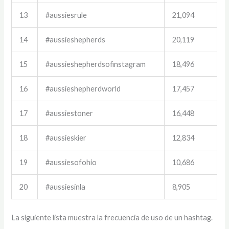
13
#aussiesrule
21,094
14
#aussieshepherds
20,119
15
#aussieshepherdsofinstagram
18,496
16
#aussieshepherdworld
17,457
17
#aussiestoner
16,448
18
#aussieskier
12,834
19
#aussiesofohio
10,686
20
#aussiesinla
8,905
La siguiente lista muestra la frecuencia de uso de un hashtag.