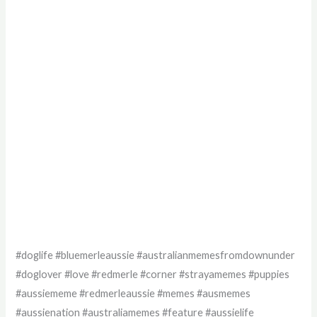
#doglife #bluemerleaussie #australianmemesfromdownunder
#doglover #love #redmerle #corner #strayamemes #puppies
#aussiememe #redmerleaussie #memes #ausmemes
#aussienation #australiamemes #feature #aussielife