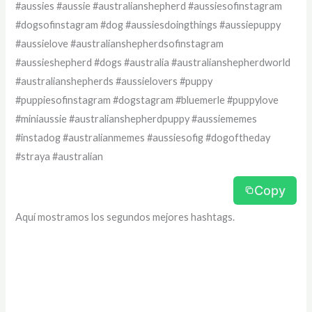
#aussies #aussie #australianshepherd #aussiesofinstagram
#dogsofinstagram #dog #aussiesdoingthings #aussiepuppy
#aussielove #australianshepherdsofinstagram
#aussieshepherd #dogs #australia #australianshepherdworld
#australianshepherds #aussielovers #puppy
#puppiesofinstagram #dogstagram #bluemerle #puppylove
#miniaussie #australianshepherdpuppy #aussiememes
#instadog #australianmemes #aussiesofig #dogoftheday
#straya #australian
Copy
Aquí mostramos los segundos mejores hashtags.