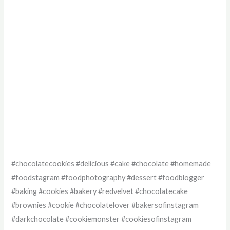
#chocolatecookies #delicious #cake #chocolate #homemade
#foodstagram #foodphotography #dessert #foodblogger
#baking #cookies #bakery #redvelvet #chocolatecake
#brownies #cookie #chocolatelover #bakersofinstagram
#darkchocolate #cookiemonster #cookiesofinstagram