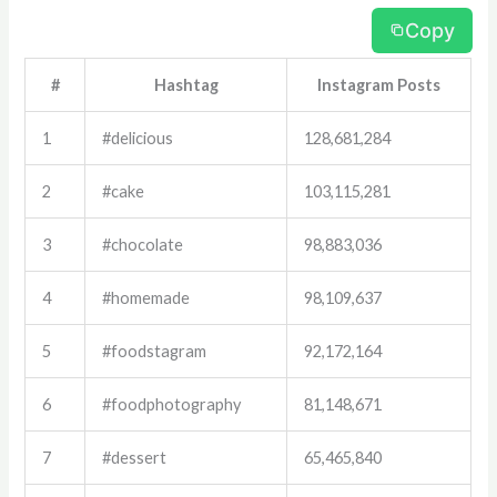
Copy
#
Hashtag
Instagram Posts
1
#delicious
128,681,284
2
#cake
103,115,281
3
#chocolate
98,883,036
4
#homemade
98,109,637
5
#foodstagram
92,172,164
6
#foodphotography
81,148,671
7
#dessert
65,465,840