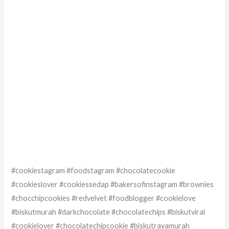
#cookiestagram #foodstagram #chocolatecookie
#cookieslover #cookiessedap #bakersofinstagram #brownies
#chocchipcookies #redvelvet #foodblogger #cookielove
#biskutmurah #darkchocolate #chocolatechips #biskutviral
#cookielover #chocolatechipcookie #biskutrayamurah