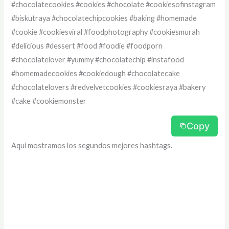
#chocolatecookies #cookies #chocolate #cookiesofinstagram
#biskutraya #chocolatechipcookies #baking #homemade
#cookie #cookiesviral #foodphotography #cookiesmurah
#delicious #dessert #food #foodie #foodporn
#chocolatelover #yummy #chocolatechip #instafood
#homemadecookies #cookiedough #chocolatecake
#chocolatelovers #redvelvetcookies #cookiesraya #bakery
#cake #cookiemonster
Copy
Aquí mostramos los segundos mejores hashtags.