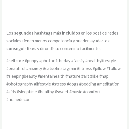
Los
segundos hashtags más incluidos
en los post de redes
sociales tienen menos competencia y pueden ayudarte a
conseguir likes
y difundir tu contenido fácilmente.
#selfcare #puppy #photooftheday #family #healthylifestyle
#beautiful #anxiety #catsofinstagram #fitness #pillow #follow
#sleepingbeauty #mentalhealth #nature #art #like #nap
#photography #lifestyle #stress #dogs #bedding #meditation
#kids #sleeptime #healthy #sweet #music #comfort
#homedecor