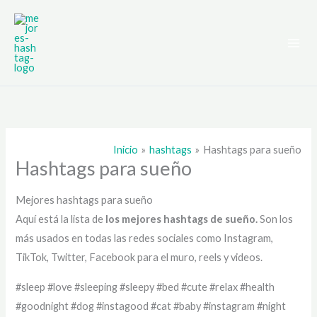
Ir
al
contenido
Inicio
hashtags
Hashtags para sueño
Hashtags para sueño
Mejores hashtags para sueño
Aquí está la lista de
los mejores hashtags de
sueño.
Son los
más usados en todas las redes sociales como Instagram,
TikTok, Twitter, Facebook para el muro, reels y videos.
#sleep #love #sleeping #sleepy #bed #cute #relax #health
#goodnight #dog #instagood #cat #baby #instagram #night