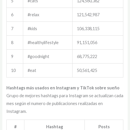
5
#cats
124,560,362
6
#relax
121,542,987
7
#kids
106,338,115
8
#healthylifestyle
91,151,056
9
#goodnight
68,775,222
10
#eat
50,561,425
Hashtags más usados en Instagram y TikTok sobre sueño
Grupo de mejores hashtags para Instagram se actualizan cada
mes según el numero de publicaciones realizadas en
Instagram.
#
Hashtag
Posts