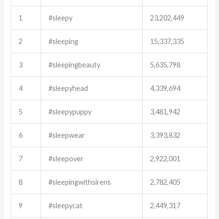
1
#sleepy
23,202,449
2
#sleeping
15,337,335
3
#sleepingbeauty
5,635,798
4
#sleepyhead
4,339,694
5
#sleepypuppy
3,481,942
6
#sleepwear
3,393,832
7
#sleepover
2,922,001
8
#sleepingwithsirens
2,782,405
9
#sleepycat
2,449,317