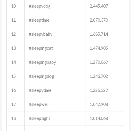
10
#sleepydog
2,445,407
11
#sleeptime
2,070,370
12
#sleepybaby
1,685,714
13
#sleepingcat
1,474,905
14
#sleepingbaby
1,270,069
15
#sleepingdog
1,243,702
16
#sleepytime
1,226,329
17
#sleepwell
1,042,908
18
#sleeptight
1,014,068