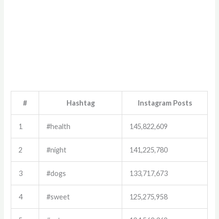
#
Hashtag
Instagram Posts
1
#health
145,822,609
2
#night
141,225,780
3
#dogs
133,717,673
4
#sweet
125,275,958