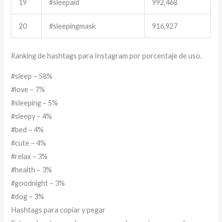
19
#sleepaid
992,468
20
#sleepingmask
916,927
Ranking de hashtags para Instagram por porcentaje de uso.
#sleep – 58%
#love – 7%
#sleeping – 5%
#sleepy – 4%
#bed – 4%
#cute – 4%
#relax – 3%
#health – 3%
#goodnight – 3%
#dog – 3%
Hashtags para copiar y pegar