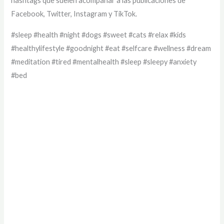
hashtags que suelen acompañar a las publicaciones de
Facebook, Twitter, Instagram y TikTok.
#sleep #health #night #dogs #sweet #cats #relax #kids
#healthylifestyle #goodnight #eat #selfcare #wellness #dream
#meditation #tired #mentalhealth #sleep #sleepy #anxiety
#bed