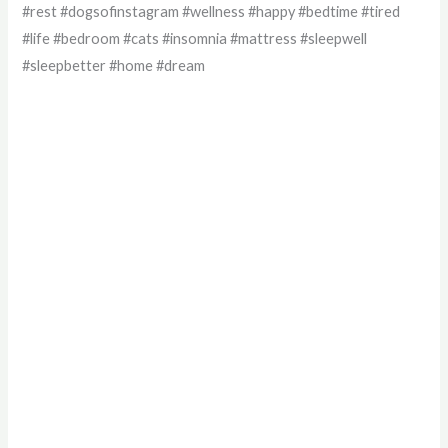
#rest #dogsofinstagram #wellness #happy #bedtime #tired
#life #bedroom #cats #insomnia #mattress #sleepwell
#sleepbetter #home #dream