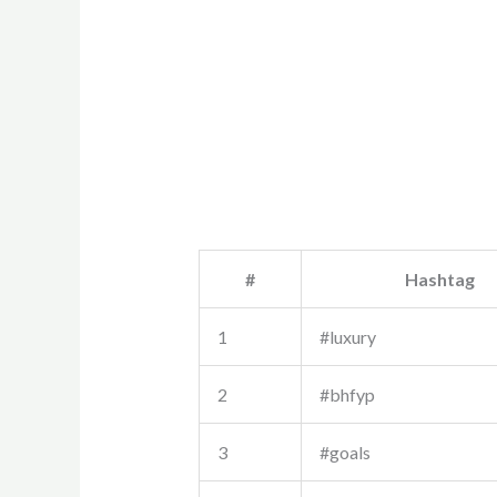
#
Hashtag
1
#luxury
2
#bhfyp
3
#goals