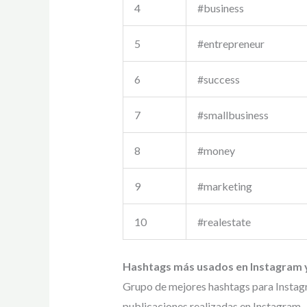
4
#business
5
#entrepreneur
6
#success
7
#smallbusiness
8
#money
9
#marketing
10
#realestate
Hashtags más usados en Instagram y
Grupo de mejores hashtags para Instag
publicaciones realizadas en Instagram.