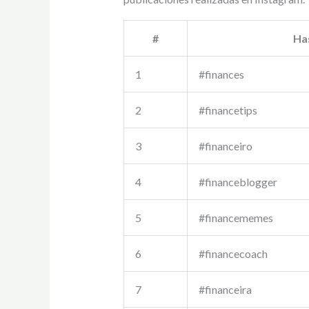
#
Ha
1
#finances
2
#financetips
3
#financeiro
4
#financeblogger
5
#financememes
6
#financecoach
7
#financeira