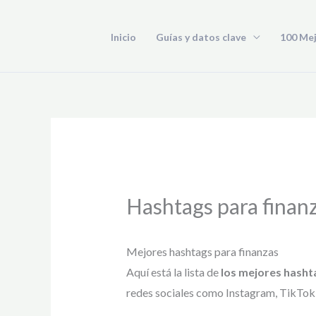
Ir
al
Inicio
Guías y datos clave
100 Me
contenido
Hashtags para finan
Mejores hashtags para finanzas
Aquí está la lista de
los mejores hasht
redes sociales como Instagram, TikTok, 