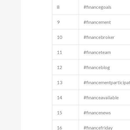
8
#financegoals
9
#financement
10
#financebroker
11
#financeteam
12
#financeblog
13
#financementparticipat
14
#financeavailable
15
#financenews
16
#financefriday