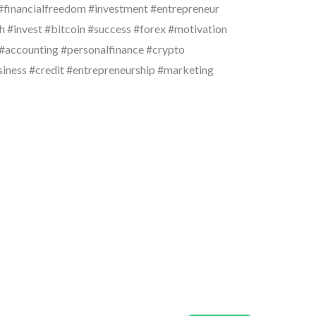
#financialfreedom #investment #entrepreneur
 #invest #bitcoin #success #forex #motivation
 #accounting #personalfinance #crypto
usiness #credit #entrepreneurship #marketing