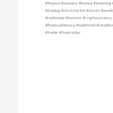
#finance #business #money #investing 
#trading #stockmarket #stocks #wealth
#realestate #investor #cryptocurrency
#financialliteracy #wallstreet #smallb
#trader #financetips