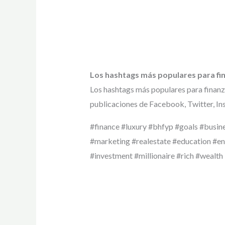
Los hashtags más populares para fi
Los hashtags más populares para finanz
publicaciones de Facebook, Twitter, In
#finance #luxury #bhfyp #goals #busin
#marketing #realestate #education #ent
#investment #millionaire #rich #wealth