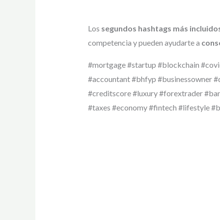
Los
segundos hashtags más incluido
competencia y pueden ayudarte a
conse
#mortgage #startup #blockchain #covid
#accountant #bhfyp #businessowner #de
#creditscore #luxury #forextrader #ba
#taxes #economy #fintech #lifestyle #b