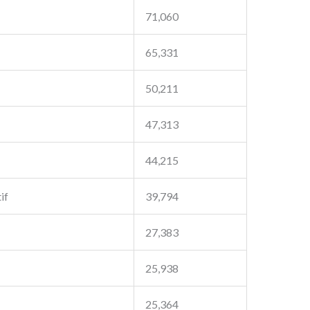
71,060
65,331
50,211
47,313
44,215
if
39,794
27,383
25,938
25,364