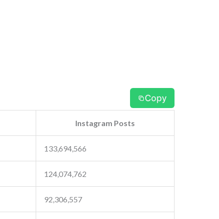
Copy
Instagram Posts
133,694,566
124,074,762
92,306,557