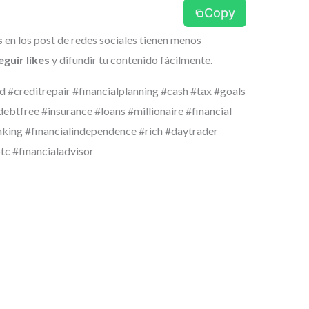
Copy
s
en los post de redes sociales tienen menos
guir likes
y difundir tu contenido fácilmente.
 #creditrepair #financialplanning #cash #tax #goals
btfree #insurance #loans #millionaire #financial
nking #financialindependence #rich #daytrader
tc #financialadvisor