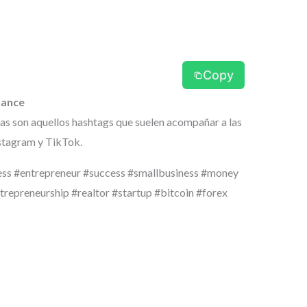
Copy
nance
as son aquellos hashtags que suelen acompañar a las
stagram y TikTok.
ess #entrepreneur #success #smallbusiness #money
repreneurship #realtor #startup #bitcoin #forex