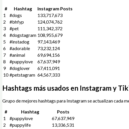
#
Hashtag
Instagram Posts
1
#dogs
133,717,673
2
#bhfyp
124,074,762
3
#pet
111,342,372
4
#dogstagram
108,955,679
5
#instadog
97,143,469
6
#adorable
73,232,124
7
#animal
69,694,156
8
#puppylove
67,637,949
9
#doglover
67,411,091
10
#petstagram
64,567,333
Hashtags más usados en Instagram y Ti
Grupo de mejores hashtags para Instagram se actualizan cada me
#
Hashtag
Posts
1
#puppylove
67,637,949
2
#puppylife
13,336,531