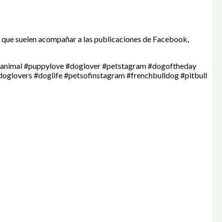
 que suelen acompañar a las publicaciones de Facebook,
#animal #puppylove #doglover #petstagram #dogoftheday
glovers #doglife #petsofinstagram #frenchbulldog #pitbull