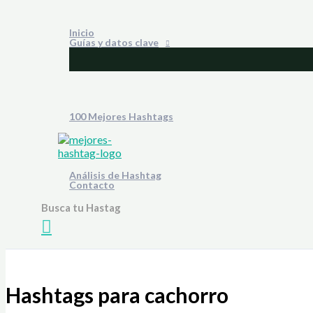
Ir
al
Inicio
contenido
Guías y datos clave
100 Mejores Hashtags
Análisis de Hashtag
Contacto
Busca tu Hastag
Buscar
Hashtags para cachorro