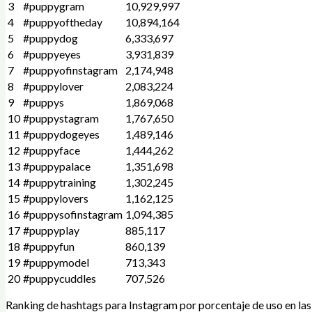
3
#puppygram
10,929,997
4
#puppyoftheday
10,894,164
5
#puppydog
6,333,697
6
#puppyeyes
3,931,839
7
#puppyofinstagram
2,174,948
8
#puppylover
2,083,224
9
#puppys
1,869,068
10
#puppystagram
1,767,650
11
#puppydogeyes
1,489,146
12
#puppyface
1,444,262
13
#puppypalace
1,351,698
14
#puppytraining
1,302,245
15
#puppylovers
1,162,125
16
#puppysofinstagram
1,094,385
17
#puppyplay
885,117
18
#puppyfun
860,139
19
#puppymodel
713,343
20
#puppycuddles
707,526
Ranking de hashtags para Instagram por porcentaje de uso en las