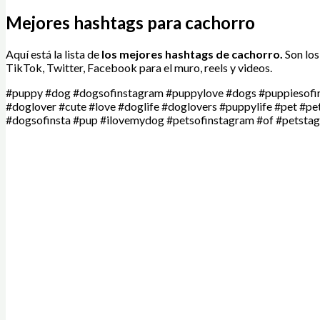
Mejores hashtags para cachorro
Aquí está la lista de
los mejores hashtags de
cachorro.
Son los
TikTok, Twitter, Facebook para el muro, reels y videos.
#puppy #dog #dogsofinstagram #puppylove #dogs #puppiesofi
#doglover #cute #love #doglife #doglovers #puppylife #pet #
#dogsofinsta #pup #ilovemydog #petsofinstagram #of #petsta