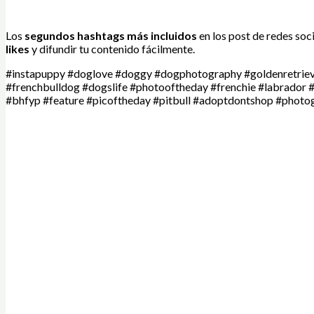
Los
segundos hashtags más incluidos
en los post de redes so
likes
y difundir tu contenido fácilmente.
#instapuppy #doglove #doggy #dogphotography #goldenretrie
#frenchbulldog #dogslife #photooftheday #frenchie #labrador
#bhfyp #feature #picoftheday #pitbull #adoptdontshop #pho