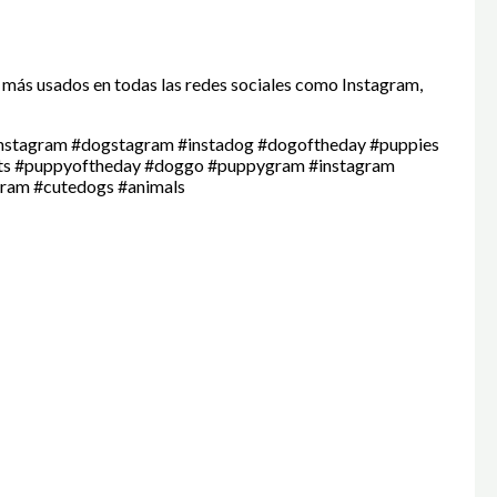
 más usados en todas las redes sociales como Instagram,
nstagram #dogstagram #instadog #dogoftheday #puppies
pets #puppyoftheday #doggo #puppygram #instagram
gram #cutedogs #animals