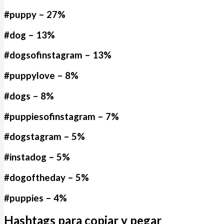
#puppy – 27%
#dog – 13%
#dogsofinstagram – 13%
#puppylove – 8%
#dogs – 8%
#puppiesofinstagram – 7%
#dogstagram – 5%
#instadog – 5%
#dogoftheday – 5%
#puppies – 4%
Hashtags para copiar y pegar