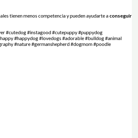
ciales tienen menos competencia y pueden ayudarte a
conseguir
ver #cutedog #instagood #cutepuppy #puppydog
 #happy #happydog #lovedogs #adorable #bulldog #animal
tography #nature #germanshepherd #dogmom #poodle