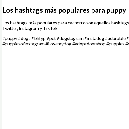
Los hashtags más populares para puppy
Los hashtags más populares para cachorro son aquellos hashtags
Twitter, Instagram y TikTok.
#puppy #dogs #bhfyp #pet #dogstagram #instadog #adorable 
#puppiesofinstagram #ilovemydog #adoptdontshop #puppies #do