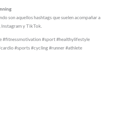
nning
endo son aquellos hashtags que suelen acompañar a
, Instagram y TikTok.
e #fitnessmotivation #sport #healthylifestyle
#cardio #sports #cycling #runner #athlete