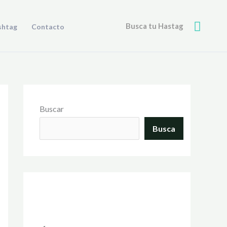
Busca
Busca tu Hastag
shtag
Contacto
Buscar
Busca