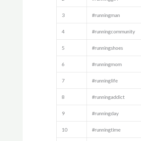
3
#runningman
4
#runningcommunity
5
#runningshoes
6
#runningmom
7
#runninglife
8
#runningaddict
9
#runningday
10
#runningtime