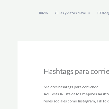
Ir
al
Inicio
Guías y datos clave
100 Me
contenido
Hashtags para corri
Mejores hashtags para corriendo
Aquí está la lista de
los mejores hasht
redes sociales como Instagram, TikTok, 