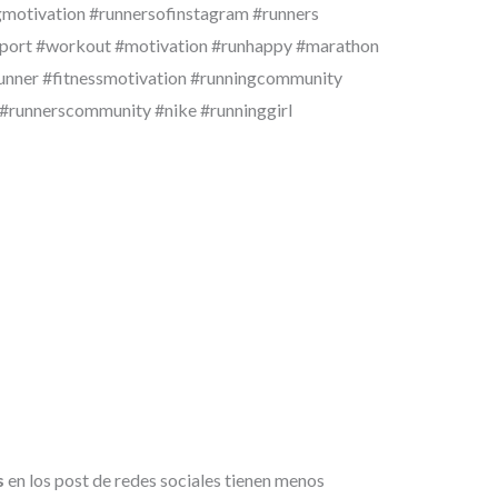
ngmotivation #runnersofinstagram #runners
 #sport #workout #motivation #runhappy #marathon
runner #fitnessmotivation #runningcommunity
d #runnerscommunity #nike #runninggirl
s
en los post de redes sociales tienen menos