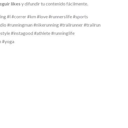
guir likes
y difundir tu contenido fácilmente.
ng #l #correr #km #love #runnerslife #sports
dio #runningman #nikerunning #trailrunner #trailrun
estyle #instagood #athlete #runninglife
m #yoga