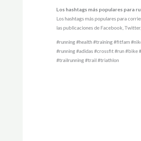
Los hashtags más populares para ru
Los hashtags más populares para corri
las publicaciones de Facebook, Twitter
#running #health #training #fitfam #nik
#running #adidas #crossfit #run #bike 
#trailrunning #trail #triathlon