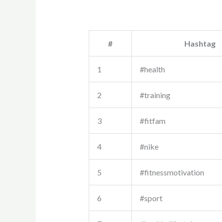
#
Hashtag
1
#health
2
#training
3
#fitfam
4
#nike
5
#fitnessmotivation
6
#sport