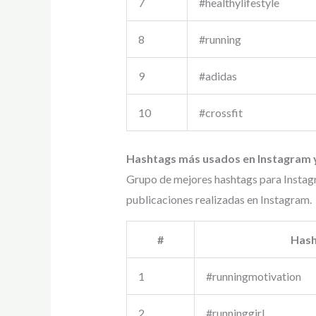
7
#healthylifestyle
8
#running
9
#adidas
10
#crossfit
Hashtags más usados en Instagram 
Grupo de mejores hashtags para Instag
publicaciones realizadas en Instagram.
#
Hash
1
#runningmotivation
2
#runninggirl