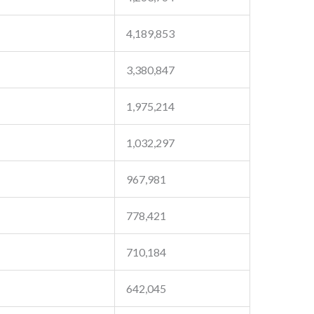
4,189,853
3,380,847
1,975,214
1,032,297
967,981
778,421
710,184
642,045