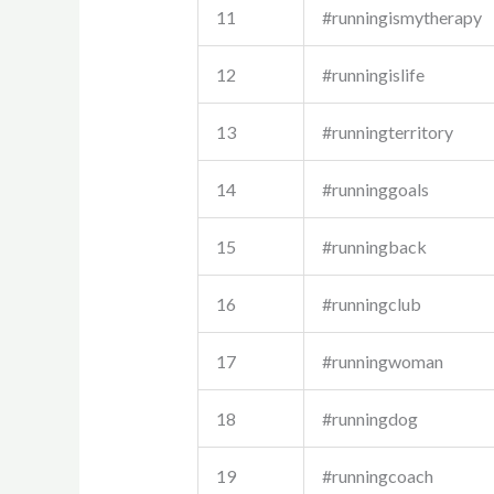
11
#runningismytherapy
12
#runningislife
13
#runningterritory
14
#runninggoals
15
#runningback
16
#runningclub
17
#runningwoman
18
#runningdog
19
#runningcoach