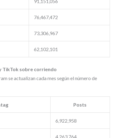
91,151,056
76,467,472
73,306,967
62,102,101
y TikTok sobre corriendo
ram se actualizan cada mes según el número de
tag
Posts
6,922,958
4,263,764