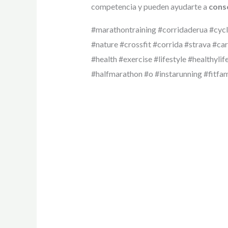
competencia y pueden ayudarte a
conse
#marathontraining #corridaderua #cycli
#nature #crossfit #corrida #strava #car
#health #exercise #lifestyle #healthylif
#halfmarathon #o #instarunning #fitfa