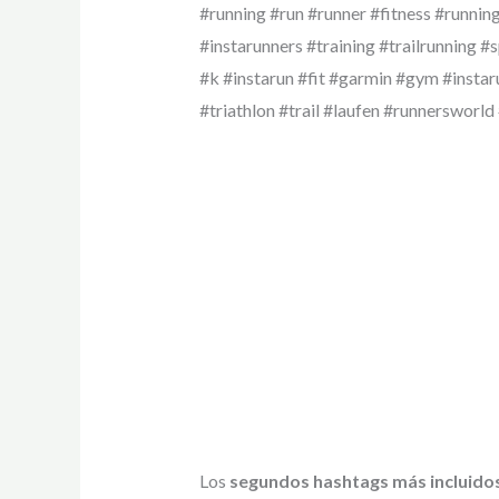
#running #run #runner #fitness #runni
#instarunners #training #trailrunning
#k #instarun #fit #garmin #gym #insta
#triathlon #trail #laufen #runnersworl
Los
segundos hashtags más incluido