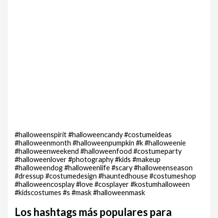
#halloweenspirit #halloweencandy #costumeideas
#halloweenmonth #halloweenpumpkin #k #halloweenie
#halloweenweekend #halloweenfood #costumeparty
#halloweenlover #photography #kids #makeup
#halloweendog #halloweenlife #scary #halloweenseason
#dressup #costumedesign #hauntedhouse #costumeshop
#halloweencosplay #love #cosplayer #kostumhalloween
#kidscostumes #s #mask #halloweenmask
Los hashtags más populares para