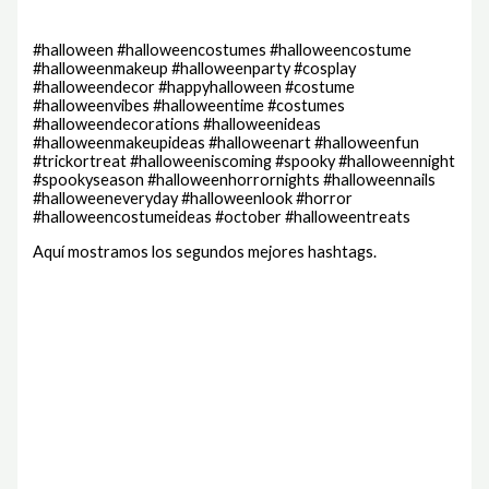
#halloween #halloweencostumes #halloweencostume
#halloweenmakeup #halloweenparty #cosplay
#halloweendecor #happyhalloween #costume
#halloweenvibes #halloweentime #costumes
#halloweendecorations #halloweenideas
#halloweenmakeupideas #halloweenart #halloweenfun
#trickortreat #halloweeniscoming #spooky #halloweennight
#spookyseason #halloweenhorrornights #halloweennails
#halloweeneveryday #halloweenlook #horror
#halloweencostumeideas #october #halloweentreats
Aquí mostramos los segundos mejores hashtags.