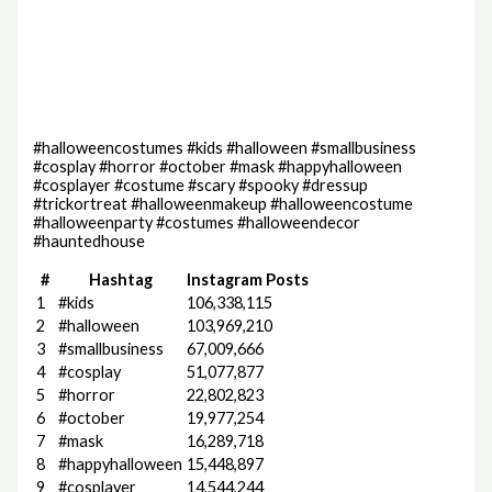
#halloweencostumes #kids #halloween #smallbusiness
#cosplay #horror #october #mask #happyhalloween
#cosplayer #costume #scary #spooky #dressup
#trickortreat #halloweenmakeup #halloweencostume
#halloweenparty #costumes #halloweendecor
#hauntedhouse
#
Hashtag
Instagram Posts
1
#kids
106,338,115
2
#halloween
103,969,210
3
#smallbusiness
67,009,666
4
#cosplay
51,077,877
5
#horror
22,802,823
6
#october
19,977,254
7
#mask
16,289,718
8
#happyhalloween
15,448,897
9
#cosplayer
14,544,244