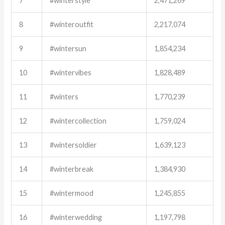
7
#winterstyle
2,471,269
8
#winteroutfit
2,217,074
9
#wintersun
1,854,234
10
#wintervibes
1,828,489
11
#winters
1,770,239
12
#wintercollection
1,759,024
13
#wintersoldier
1,639,123
14
#winterbreak
1,384,930
15
#wintermood
1,245,855
16
#winterwedding
1,197,798