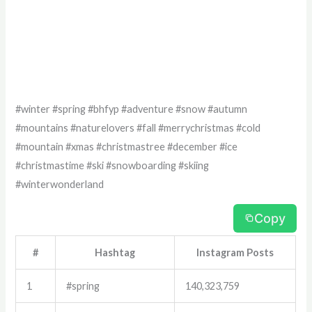
#winter #spring #bhfyp #adventure #snow #autumn
#mountains #naturelovers #fall #merrychristmas #cold
#mountain #xmas #christmastree #december #ice
#christmastime #ski #snowboarding #skiing
#winterwonderland
Copy
#
Hashtag
Instagram Posts
1
#spring
140,323,759