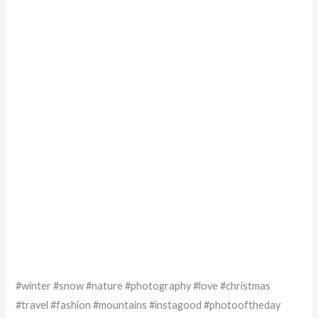
#winter #snow #nature #photography #love #christmas
#travel #fashion #mountains #instagood #photooftheday