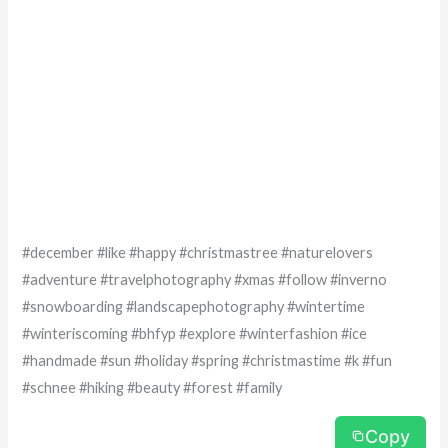
#december #like #happy #christmastree #naturelovers
#adventure #travelphotography #xmas #follow #inverno
#snowboarding #landscapephotography #wintertime
#winteriscoming #bhfyp #explore #winterfashion #ice
#handmade #sun #holiday #spring #christmastime #k #fun
#schnee #hiking #beauty #forest #family
Copy