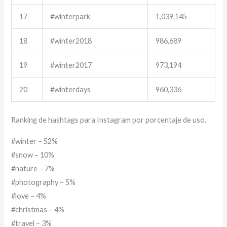
17
#winterpark
1,039,145
18
#winter2018
986,689
19
#winter2017
973,194
20
#winterdays
960,336
Ranking de hashtags para Instagram por porcentaje de uso.
#winter – 52%
#snow – 10%
#nature – 7%
#photography – 5%
#love – 4%
#christmas – 4%
#travel – 3%