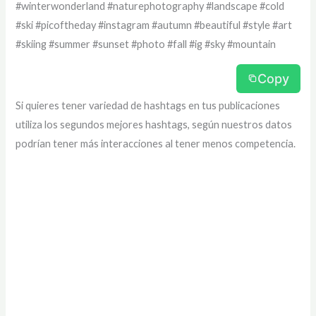
#winterwonderland #naturephotography #landscape #cold
#ski #picoftheday #instagram #autumn #beautiful #style #art
#skiing #summer #sunset #photo #fall #ig #sky #mountain
Copy
Si quieres tener variedad de hashtags en tus publicaciones
utiliza los segundos mejores hashtags, según nuestros datos
podrían tener más interacciones al tener menos competencia.