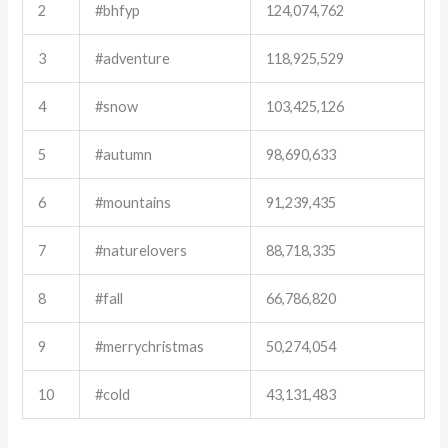
2
#bhfyp
124,074,762
3
#adventure
118,925,529
4
#snow
103,425,126
5
#autumn
98,690,633
6
#mountains
91,239,435
7
#naturelovers
88,718,335
8
#fall
66,786,820
9
#merrychristmas
50,274,054
10
#cold
43,131,483