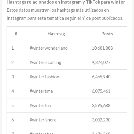
Hashtags relacionados en Instagram y TikTok para winter
Estos datos muestran los hashtags más utilizados en
Instagram para esta temática según el nº de post publicados.
#
Hashtag
Posts
1
#winterwonderland
10,681,888
2
#winteriscoming
9,324,027
3
#winterfashion
6,465,940
4
#wintertime
6,075,461
5
#winterfun
3,595,688
6
#winterishere
3,082,230