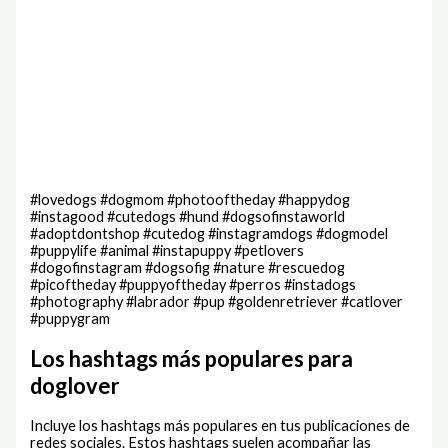
#lovedogs #dogmom #photooftheday #happydog
#instagood #cutedogs #hund #dogsofinstaworld
#adoptdontshop #cutedog #instagramdogs #dogmodel
#puppylife #animal #instapuppy #petlovers
#dogofinstagram #dogsofig #nature #rescuedog
#picoftheday #puppyoftheday #perros #instadogs
#photography #labrador #pup #goldenretriever #catlover
#puppygram
Los hashtags más populares para
doglover
Incluye los hashtags más populares en tus publicaciones de
redes sociales. Estos hashtags suelen acompañar las