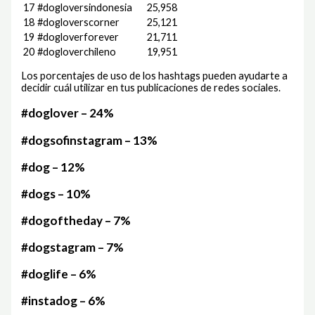
17
#dogloversindonesia
25,958
18
#dogloverscorner
25,121
19
#dogloverforever
21,711
20
#dogloverchileno
19,951
Los porcentajes de uso de los hashtags pueden ayudarte a
decidir cuál utilizar en tus publicaciones de redes sociales.
#doglover – 24%
#dogsofinstagram – 13%
#dog – 12%
#dogs – 10%
#dogoftheday – 7%
#dogstagram – 7%
#doglife – 6%
#instadog – 6%