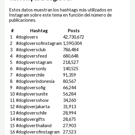
Estos datos muestran los hashtags más utilizados en
Instagram sobre este tema en función del número de
publicaciones.
#
Hashtag
Posts
1
#doglovers
42,730,672
2
#dogloversofinstagram
1,590,004
3
#dogloversclub
786,484
4
#dogloversfeed
680,648
5
#dogloverstagram
218,527
6
#dogloversonly
140,525
7
#dogloverchile
91,359
8
#dogloverindonesia
80,567
9
#dogloversofig
66,244
10
#dogloversunite
56,284
11
#dogloversshow
34,260
12
#dogloverjakarta
31,913
13
#dogloverschile
28,994
14
#doglovergifts
28,675
15
#dogloverthailand
27,903
16
#dogloverofinstagram
27,523