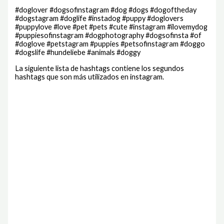
#doglover #dogsofinstagram #dog #dogs #dogoftheday
#dogstagram #doglife #instadog #puppy #doglovers
#puppylove #love #pet #pets #cute #instagram #ilovemydog
#puppiesofinstagram #dogphotography #dogsofinsta #of
#doglove #petstagram #puppies #petsofinstagram #doggo
#dogslife #hundeliebe #animals #doggy
La siguiente lista de hashtags contiene los segundos
hashtags que son más utilizados en instagram.