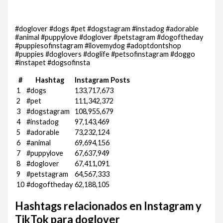
#doglover #dogs #pet #dogstagram #instadog #adorable
#animal #puppylove #doglover #petstagram #dogoftheday
#puppiesofinstagram #ilovemydog #adoptdontshop
#puppies #doglovers #doglife #petsofinstagram #doggo
#instapet #dogsofinsta
#
Hashtag
Instagram Posts
1
#dogs
133,717,673
2
#pet
111,342,372
3
#dogstagram
108,955,679
4
#instadog
97,143,469
5
#adorable
73,232,124
6
#animal
69,694,156
7
#puppylove
67,637,949
8
#doglover
67,411,091
9
#petstagram
64,567,333
10
#dogoftheday
62,188,105
Hashtags relacionados en Instagram y
TikTok para doglover