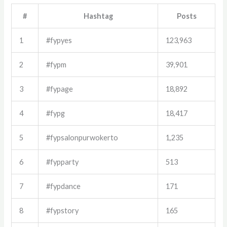
#
Hashtag
Posts
1
#fypyes
123,963
2
#fypm
39,901
3
#fypage
18,892
4
#fypg
18,417
5
#fypsalonpurwokerto
1,235
6
#fypparty
513
7
#fypdance
171
8
#fypstory
165