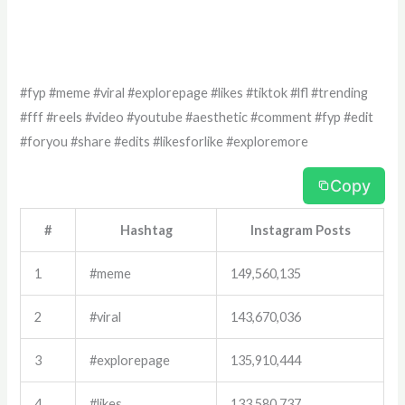
#fyp #meme #viral #explorepage #likes #tiktok #lfl #trending
#fff #reels #video #youtube #aesthetic #comment #fyp #edit
#foryou #share #edits #likesforlike #exploremore
Copy
#
Hashtag
Instagram Posts
1
#meme
149,560,135
2
#viral
143,670,036
3
#explorepage
135,910,444
4
#likes
133,580,737