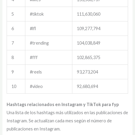
5
#tiktok
111,630,060
6
#lfl
109,277,794
7
#trending
104,038,849
8
#fff
102,865,375
9
#reels
93,273,204
10
#video
92,680,694
Hashtags relacionados en Instagram y TikTok para fyp
Una lista de los hashtags más utilizados en las publicaciones de
Instagram. Se actualizan cada mes según el número de
publicaciones en Instagram.