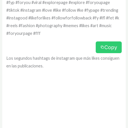
#fyp #foryou #viral #explorepage #explore #foryoupage
#tiktok #instagram #love #like #follow #ke #fypage #trending
#instagood #likeforlikes #followforfollowback #fy #lfl #fet #k
#reels #fashion #photography #memes #likes #art #music
#foryourpage #fff
Copy
Los segundos hashtags de instagram que más likes consiguen
en las publicaciones.