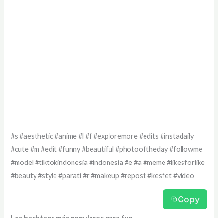
#s #aesthetic #anime #l #f #exploremore #edits #instadaily
#cute #m #edit #funny #beautiful #photooftheday #followme
#model #tiktokindonesia #indonesia #e #a #meme #likesforlike
#beauty #style #parati #r #makeup #repost #kesfet #video
Copy
Los hashtags más populares para fyp