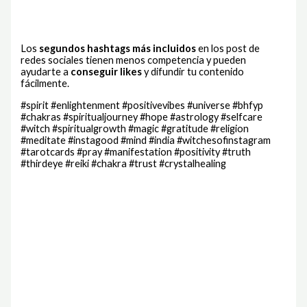
Los
segundos hashtags más incluidos
en los post de
redes sociales tienen menos competencia y pueden
ayudarte a
conseguir likes
y difundir tu contenido
fácilmente.
#spirit #enlightenment #positivevibes #universe #bhfyp
#chakras #spiritualjourney #hope #astrology #selfcare
#witch #spiritualgrowth #magic #gratitude #religion
#meditate #instagood #mind #india #witchesofinstagram
#tarotcards #pray #manifestation #positivity #truth
#thirdeye #reiki #chakra #trust #crystalhealing