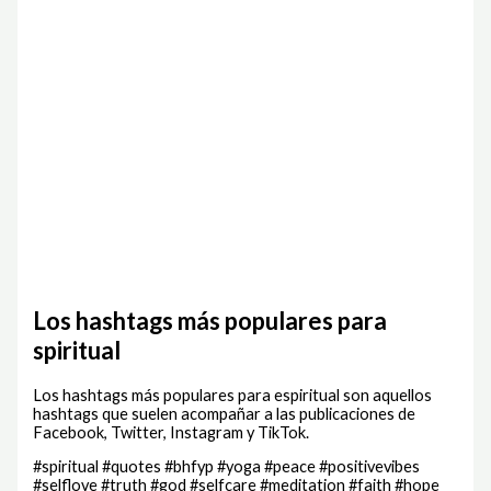
Los hashtags más populares para
spiritual
Los hashtags más populares para espiritual son aquellos
hashtags que suelen acompañar a las publicaciones de
Facebook, Twitter, Instagram y TikTok.
#spiritual #quotes #bhfyp #yoga #peace #positivevibes
#selflove #truth #god #selfcare #meditation #faith #hope