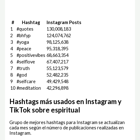
#
Hashtag
Instagram Posts
1
#quotes
130,008,183
2
#bhfyp
124,074,762
3
#yoga
98,125,638
4
#peace
95,318,395
5
#positivevibes
68,663,354
6
#selflove
67,407,217
7
#truth
55,123,579
8
#god
52,482,235
9
#selfcare
49,429,548
10
#meditation
42,296,898
Hashtags más usados en Instagram y
TikTok sobre espiritual
Grupo de mejores hashtags para Instagram se actualizan
cada mes según el número de publicaciones realizadas en
Instagram.