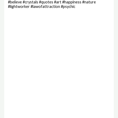
#believe #crystals #quotes #art #happiness #nature
#lightworker #lawofattraction #psychic