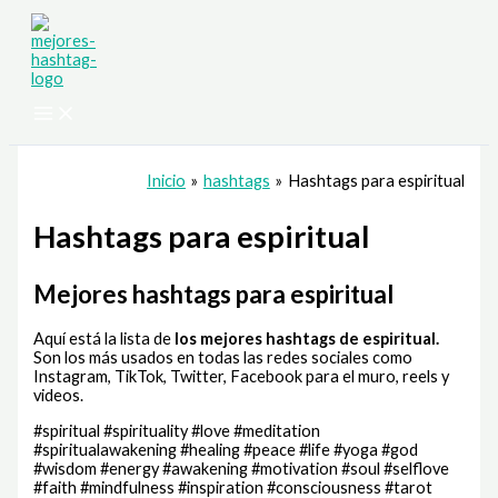
Ir
al
contenido
Inicio
hashtags
Hashtags para espiritual
Hashtags para espiritual
Mejores hashtags para espiritual
Aquí está la lista de
los mejores hashtags de
espiritual.
Son los más usados en todas las redes sociales como
Instagram, TikTok, Twitter, Facebook para el muro, reels y
videos.
#spiritual #spirituality #love #meditation
#spiritualawakening #healing #peace #life #yoga #god
#wisdom #energy #awakening #motivation #soul #selflove
#faith #mindfulness #inspiration #consciousness #tarot