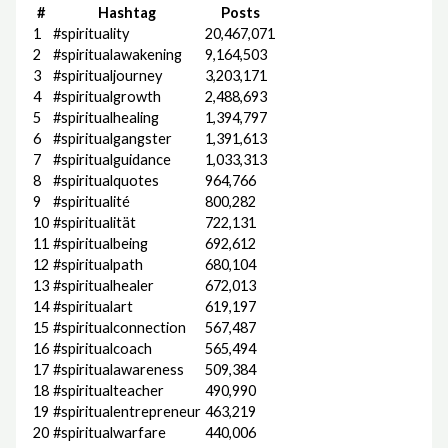
#
Hashtag
Posts
1
#spirituality
20,467,071
2
#spiritualawakening
9,164,503
3
#spiritualjourney
3,203,171
4
#spiritualgrowth
2,488,693
5
#spiritualhealing
1,394,797
6
#spiritualgangster
1,391,613
7
#spiritualguidance
1,033,313
8
#spiritualquotes
964,766
9
#spiritualité
800,282
10
#spiritualität
722,131
11
#spiritualbeing
692,612
12
#spiritualpath
680,104
13
#spiritualhealer
672,013
14
#spiritualart
619,197
15
#spiritualconnection
567,487
16
#spiritualcoach
565,494
17
#spiritualawareness
509,384
18
#spiritualteacher
490,990
19
#spiritualentrepreneur
463,219
20
#spiritualwarfare
440,006