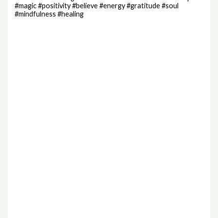
#magic #positivity #believe #energy #gratitude #soul
#mindfulness #healing